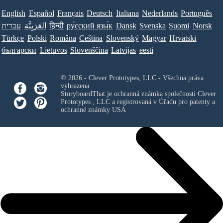
English
Español
Français
Deutsch
Italiana
Nederlands
Português
עברית
العَرَبِيَّة
हिन्दी
ру́сский язы́к
Dansk
Svenska
Suomi
Norsk
Türkçe
Polski
Româna
Ceština
Slovenský
Magyar
Hrvatski
български
Lietuvos
Slovenščina
Latvijas
eesti
© 2026 - Clever Prototypes, LLC - Všechna práva
vyhrazena.
StoryboardThat je ochranná známka společnosti
Clever
Prototypes , LLC
a registrovaná v Úřadu pro patenty a
ochranné známky USA