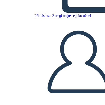
Zkopírujte tento scénář
Přihlásit se
Zaregistrujte se jako učitel
VYTVOŘIT STORYBOARD
PŘEHRÁT PREZENTACI
PŘEČTI MI