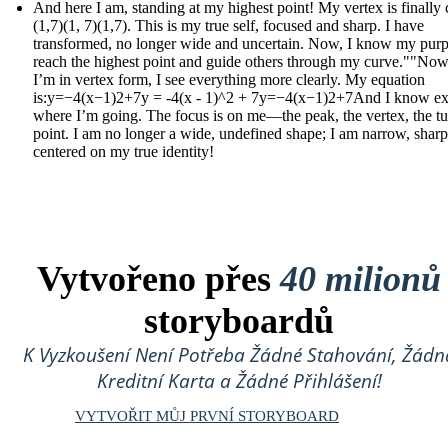
And here I am, standing at my highest point! My vertex is finally c
(1,7)(1, 7)(1,7). This is my true self, focused and sharp. I have
transformed, no longer wide and uncertain. Now, I know my purp
reach the highest point and guide others through my curve.""Now
I’m in vertex form, I see everything more clearly. My equation
is:y=−4(x−1)2+7y = -4(x - 1)^2 + 7y=−4(x−1)2+7And I know ex
where I’m going. The focus is on me—the peak, the vertex, the t
point. I am no longer a wide, undefined shape; I am narrow, sharp
centered on my true identity!
Vytvořeno přes
40 milionů
storyboardů
K Vyzkoušení Není Potřeba Žádné Stahování, Žádn
Kreditní Karta a Žádné Přihlášení!
VYTVOŘIT MŮJ PRVNÍ STORYBOARD