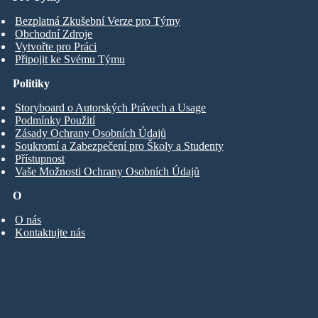
Bezplatná Zkušební Verze pro Týmy
Obchodní Zdroje
Vytvořte pro Práci
Připojit ke Svému Týmu
Politiky
Storyboard o Autorských Právech a Usage
Podmínky Použití
Zásady Ochrany Osobních Údajů
Soukromí a Zabezpečení pro Školy a Studenty
Přístupnost
Vaše Možnosti Ochrany Osobních Údajů
O
O nás
Kontaktujte nás