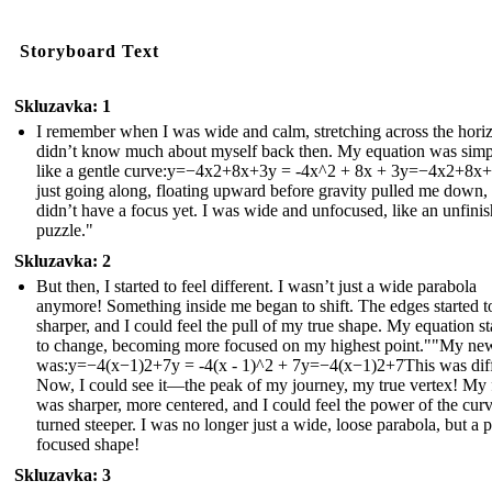
Storyboard Text
Skluzavka: 1
I remember when I was wide and calm, stretching across the horiz
didn’t know much about myself back then. My equation was simp
like a gentle curve:y=−4x2+8x+3y = -4x^2 + 8x + 3y=−4x2+8x+
just going along, floating upward before gravity pulled me down, 
didn’t have a focus yet. I was wide and unfocused, like an unfini
puzzle."
Skluzavka: 2
But then, I started to feel different. I wasn’t just a wide parabola
anymore! Something inside me began to shift. The edges started t
sharper, and I could feel the pull of my true shape. My equation st
to change, becoming more focused on my highest point.""My ne
was:y=−4(x−1)2+7y = -4(x - 1)^2 + 7y=−4(x−1)2+7This was diff
Now, I could see it—the peak of my journey, my true vertex! My
was sharper, more centered, and I could feel the power of the curve
turned steeper. I was no longer just a wide, loose parabola, but a p
focused shape!
Skluzavka: 3