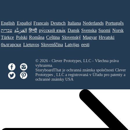
English
Español
Français
Deutsch
Italiana
Nederlands
Português
עברית
العَرَبِيَّة
हिन्दी
ру́сский язы́к
Dansk
Svenska
Suomi
Norsk
Türkçe
Polski
Româna
Ceština
Slovenský
Magyar
Hrvatski
български
Lietuvos
Slovenščina
Latvijas
eesti
© 2026 - Clever Prototypes, LLC - Všechna práva
vyhrazena.
StoryboardThat je ochranná známka společnosti
Clever
Prototypes , LLC
a registrovaná v Úřadu pro patenty a
ochranné známky USA