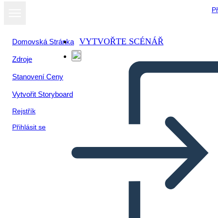
Př
VYTVOŘTE SCÉNÁŘ
Domovská Stránka
Zdroje
Zobrazit jako
Stanovení Ceny
prezentaci
Vytvořit Storyboard
Rejstřík
Přihlásit se