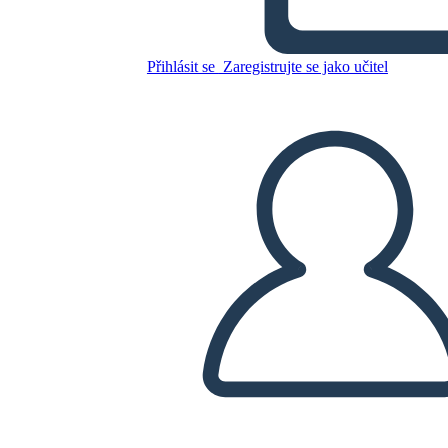
Untitled Storyboard
Přihlásit se
Zaregistrujte se jako učitel
Zkopírujte tento scénář
VYTVOŘIT STORYBOARD
PŘEHRÁT PREZENTACI
PŘEČTI MI