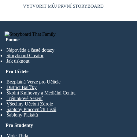
VYTVOŘIT MŮJ PRVNÍ STORYBOARD
Pomoc
Nápověda a časté dotazy
Storyboard Creator
Jak tisknout
Pro Učitele
Bezplatná Verze pro Učitele
District Balíčky
Školní Knihovny a Mediální Centra
Tréninkové Sezení
Všechny Učební Zdroje
Šablony Pracovních Listů
Šablony Plakátů
Pro Studenty
Moje Třída