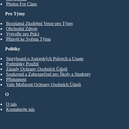
Photos For Class
Pro Týmy
Bezplatná Zkušební Verze pro Týmy
Obchodní Zdroje
Vytvořte pro Práci
Připojit ke Svému Týmu
Politiky
Storyboard o Autorských Právech a Usage
Podmínky Použití
Zásady Ochrany Osobních Údajů
Soukromí a Zabezpečení pro Školy a Studenty
Přístupnost
Vaše Možnosti Ochrany Osobních Údajů
O
O nás
Kontaktujte nás