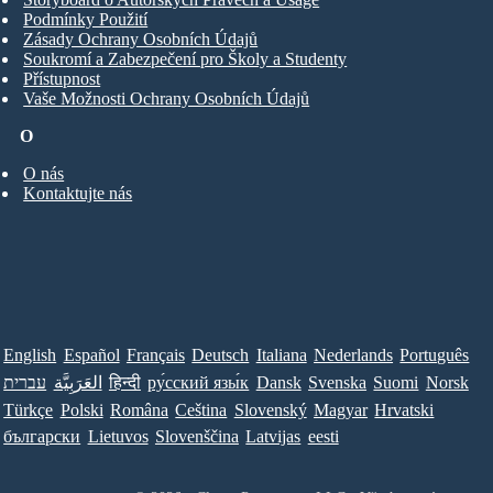
Podmínky Použití
Zásady Ochrany Osobních Údajů
Soukromí a Zabezpečení pro Školy a Studenty
Přístupnost
Vaše Možnosti Ochrany Osobních Údajů
O
O nás
Kontaktujte nás
English
Español
Français
Deutsch
Italiana
Nederlands
Português
עברית
العَرَبِيَّة
हिन्दी
ру́сский язы́к
Dansk
Svenska
Suomi
Norsk
Türkçe
Polski
Româna
Ceština
Slovenský
Magyar
Hrvatski
български
Lietuvos
Slovenščina
Latvijas
eesti