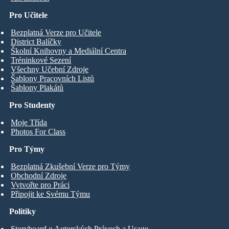
Pro Učitele
Bezplatná Verze pro Učitele
District Balíčky
Školní Knihovny a Mediální Centra
Tréninkové Sezení
Všechny Učební Zdroje
Šablony Pracovních Listů
Šablony Plakátů
Pro Studenty
Moje Třída
Photos For Class
Pro Týmy
Bezplatná Zkušební Verze pro Týmy
Obchodní Zdroje
Vytvořte pro Práci
Připojit ke Svému Týmu
Politiky
Storyboard o Autorských Právech a Usage