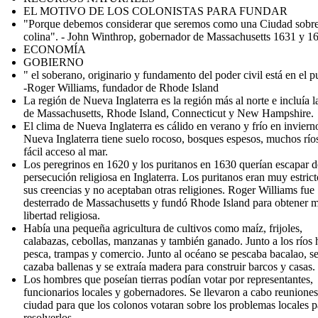
EL MOTIVO DE LOS COLONISTAS PARA FUNDAR
"Porque debemos considerar que seremos como una Ciudad sobr
colina". - John Winthrop, gobernador de Massachusetts 1631 y 1
ECONOMÍA
GOBIERNO
" el soberano, originario y fundamento del poder civil está en el p
-Roger Williams, fundador de Rhode Island
La región de Nueva Inglaterra es la región más al norte e incluía l
de Massachusetts, Rhode Island, Connecticut y New Hampshire.
El clima de Nueva Inglaterra es cálido en verano y frío en inviern
Nueva Inglaterra tiene suelo rocoso, bosques espesos, muchos río
fácil acceso al mar.
Los peregrinos en 1620 y los puritanos en 1630 querían escapar d
persecución religiosa en Inglaterra. Los puritanos eran muy estric
sus creencias y no aceptaban otras religiones. Roger Williams fue
desterrado de Massachusetts y fundó Rhode Island para obtener 
libertad religiosa.
Había una pequeña agricultura de cultivos como maíz, frijoles,
calabazas, cebollas, manzanas y también ganado. Junto a los ríos 
pesca, trampas y comercio. Junto al océano se pescaba bacalao, s
cazaba ballenas y se extraía madera para construir barcos y casas.
Los hombres que poseían tierras podían votar por representantes,
funcionarios locales y gobernadores. Se llevaron a cabo reuniones
ciudad para que los colonos votaran sobre los problemas locales p
resolverlos.