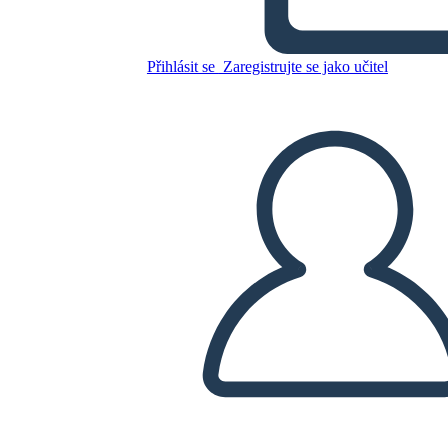
Přihlásit se
Zaregistrujte se jako učitel
Zkopírujte tento scénář
VYTVOŘIT STORYBOARD
PŘEHRÁT PREZENTACI
PŘEČTI MI