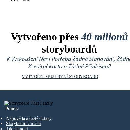
Vytvořeno přes
40 milionů
storyboardů
K Vyzkoušení Není Potřeba Žádné Stahování, Žádn
Kreditní Karta a Žádné Přihlášení!
VYTVOŘIT MŮJ PRVNÍ STORYBOARD
Pomoc
Nápověda a časté dotazy
Storyboard Creator
Jak tisknout