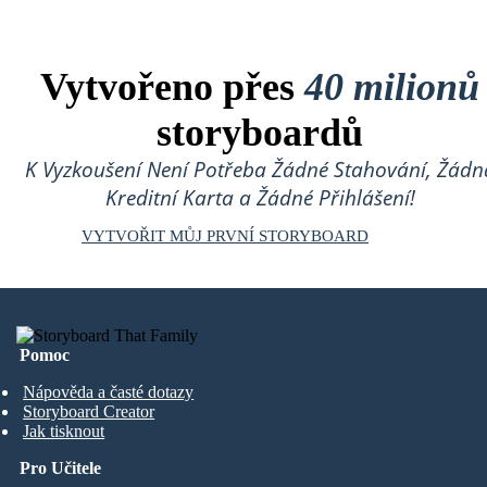
Vytvořeno přes
40 milionů
storyboardů
K Vyzkoušení Není Potřeba Žádné Stahování, Žádn
Kreditní Karta a Žádné Přihlášení!
VYTVOŘIT MŮJ PRVNÍ STORYBOARD
Pomoc
Nápověda a časté dotazy
Storyboard Creator
Jak tisknout
Pro Učitele