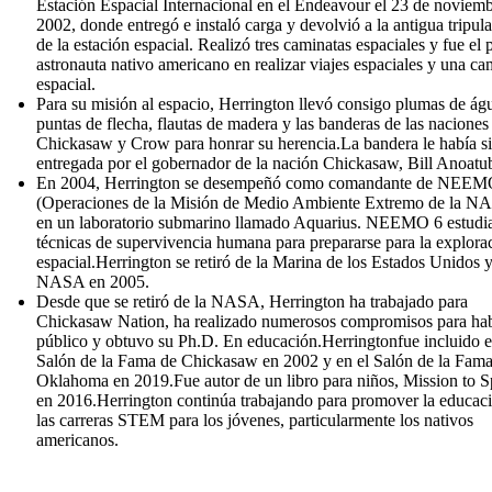
Estación Espacial Internacional en el Endeavour el 23 de noviem
2002, donde entregó e instaló carga y devolvió a la antigua tripul
de la estación espacial. Realizó tres caminatas espaciales y fue el 
astronauta nativo americano en realizar viajes espaciales y una ca
espacial.
Para su misión al espacio, Herrington llevó consigo plumas de águ
puntas de flecha, flautas de madera y las banderas de las naciones
Chickasaw y Crow para honrar su herencia.La bandera le había s
entregada por el gobernador de la nación Chickasaw, Bill Anoatu
En 2004, Herrington se desempeñó como comandante de NEEM
(Operaciones de la Misión de Medio Ambiente Extremo de la N
en un laboratorio submarino llamado Aquarius. NEEMO 6 estudi
técnicas de supervivencia humana para prepararse para la explora
espacial.Herrington se retiró de la Marina de los Estados Unidos y
NASA en 2005.
Desde que se retiró de la NASA, Herrington ha trabajado para
Chickasaw Nation, ha realizado numerosos compromisos para hab
público y obtuvo su Ph.D. En educación.Herringtonfue incluido e
Salón de la Fama de Chickasaw en 2002 y en el Salón de la Fama
Oklahoma en 2019.Fue autor de un libro para niños, Mission to S
en 2016.Herrington continúa trabajando para promover la educac
las carreras STEM para los jóvenes, particularmente los nativos
americanos.