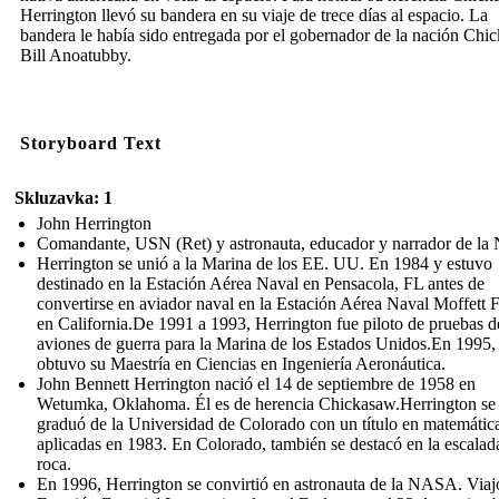
Herrington llevó su bandera en su viaje de trece días al espacio. La
bandera le había sido entregada por el gobernador de la nación Chi
Bill Anoatubby.
Storyboard Text
Skluzavka: 1
John Herrington
Comandante, USN (Ret) y astronauta, educador y narrador de l
Herrington se unió a la Marina de los EE. UU. En 1984 y estuvo
destinado en la Estación Aérea Naval en Pensacola, FL antes de
convertirse en aviador naval en la Estación Aérea Naval Moffett F
en California.De 1991 a 1993, Herrington fue piloto de pruebas d
aviones de guerra para la Marina de los Estados Unidos.En 1995,
obtuvo su Maestría en Ciencias en Ingeniería Aeronáutica.
John Bennett Herrington nació el 14 de septiembre de 1958 en
Wetumka, Oklahoma. Él es de herencia Chickasaw.Herrington se
graduó de la Universidad de Colorado con un título en matemátic
aplicadas en 1983. En Colorado, también se destacó en la escalad
roca.
En 1996, Herrington se convirtió en astronauta de la NASA. Viajó