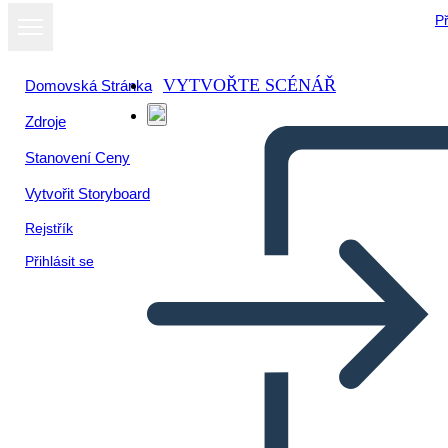
Př
VYTVOŘTE SCÉNÁŘ
Domovská Stránka
Zdroje
Stanovení Ceny
Vytvořit Storyboard
Rejstřík
Přihlásit se
Biografía de John Herrington