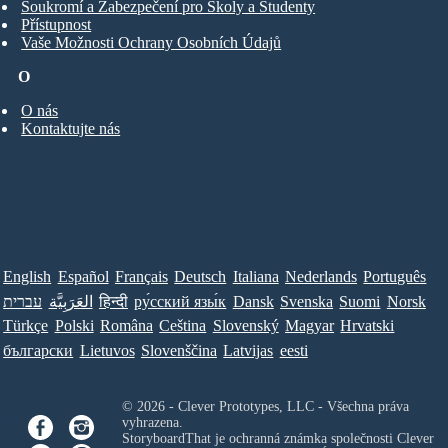
Soukromí a Zabezpečení pro Školy a Studenty
Přístupnost
Vaše Možnosti Ochrany Osobních Údajů
O
O nás
Kontaktujte nás
English
Español
Français
Deutsch
Italiana
Nederlands
Português
עברית
العَرَبِيَّة
हिन्दी
ру́сский язы́к
Dansk
Svenska
Suomi
Norsk
Türkçe
Polski
Româna
Ceština
Slovenský
Magyar
Hrvatski
български
Lietuvos
Slovenščina
Latvijas
eesti
© 2026 - Clever Prototypes, LLC - Všechna práva
vyhrazena.
StoryboardThat je ochranná známka společnosti
Clever