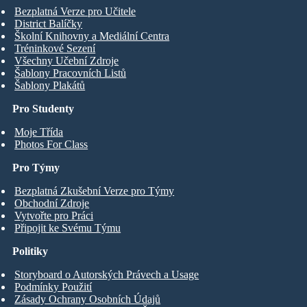
Bezplatná Verze pro Učitele
District Balíčky
Školní Knihovny a Mediální Centra
Tréninkové Sezení
Všechny Učební Zdroje
Šablony Pracovních Listů
Šablony Plakátů
Pro Studenty
Moje Třída
Photos For Class
Pro Týmy
Bezplatná Zkušební Verze pro Týmy
Obchodní Zdroje
Vytvořte pro Práci
Připojit ke Svému Týmu
Politiky
Storyboard o Autorských Právech a Usage
Podmínky Použití
Zásady Ochrany Osobních Údajů