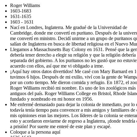
Roger Williams
1603-1683
1631-1635
1603 - 1631
Nací en Londres, Inglaterra. Me gradué de la Universidad de
Cambridge, donde me convertí en puritano. Después de la univers
me convertí en ministro. Decidí unirme a un grupo de puritanos q
salían de Inglaterra en busca de libertad religiosa en el Nuevo Mu
Llegamos a Massachusetts Bay Colony en 1631. Pensé que la gen
debería tener derecho a elegir su religión y que la religión debería 
separada del gobierno. A los puritanos no les gustó que no estuvie
acuerdo con ellos, así que me vi obligado a irme.
¡Aquí hay otros datos divertidos! Me casé con Mary Barnard en 
tuvimos 6 hijos. Después de mi exilio, viví con la gente de Wam
por un corto tiempo. Me dieron comida y refugio. En 1872, el zo
Roger Williams recibió mi nombre. Es uno de los zoológicos más
antiguos del país. Roger Williams College en Bristol, Rhode Islan
fundado y nombrado en mi honor en 1956.
Me enfermé demasiado para dejar la colonia de inmediato, por lo
todavía tenía tiempo para convencer a mis amigos y familiares de
mis opiniones eran las mejores. Los líderes de la colonia se entera
esto y acordaron enviarme de regreso a Inglaterra, ¡donde tendría 
a prisión! Por suerte me enteré de este plan y escapé.
Coloque a la persona aquí