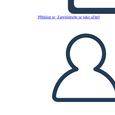
Williams
Přihlásit se
Zaregistrujte se jako učitel
Zkopírujte tento scénář
VYTVOŘIT STORYBOARD
PŘEHRÁT PREZENTACI
PŘEČTI MI