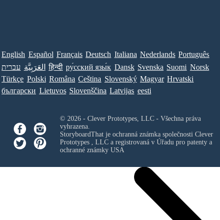
English
Español
Français
Deutsch
Italiana
Nederlands
Português
עברית
العَرَبِيَّة
हिन्दी
ру́сский язы́к
Dansk
Svenska
Suomi
Norsk
Türkçe
Polski
Româna
Ceština
Slovenský
Magyar
Hrvatski
български
Lietuvos
Slovenščina
Latvijas
eesti
© 2026 - Clever Prototypes, LLC - Všechna práva
vyhrazena.
StoryboardThat je ochranná známka společnosti
Clever
Prototypes , LLC
a registrovaná v Úřadu pro patenty a
ochranné známky USA