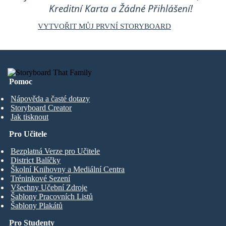
Kreditní Karta a Žádné Přihlášení!
VYTVOŘIT MŮJ PRVNÍ STORYBOARD
Pomoc
Nápověda a časté dotazy
Storyboard Creator
Jak tisknout
Pro Učitele
Bezplatná Verze pro Učitele
District Balíčky
Školní Knihovny a Mediální Centra
Tréninkové Sezení
Všechny Učební Zdroje
Šablony Pracovních Listů
Šablony Plakátů
Pro Studenty