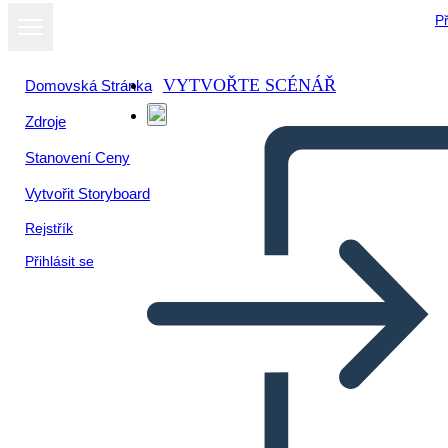
Př
VYTVOŘTE SCÉNÁŘ
Domovská Stránka
Zdroje
Stanovení Ceny
Vytvořit Storyboard
Rejstřík
Přihlásit se
Biografía de Puritan Roger