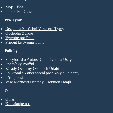
Moje Třída
Photos For Class
Pro Týmy
Bezplatná Zkušební Verze pro Týmy
Obchodní Zdroje
Vytvořte pro Práci
Připojit ke Svému Týmu
Politiky
Storyboard o Autorských Právech a Usage
Podmínky Použití
Zásady Ochrany Osobních Údajů
Soukromí a Zabezpečení pro Školy a Studenty
Přístupnost
Vaše Možnosti Ochrany Osobních Údajů
O
O nás
Kontaktujte nás