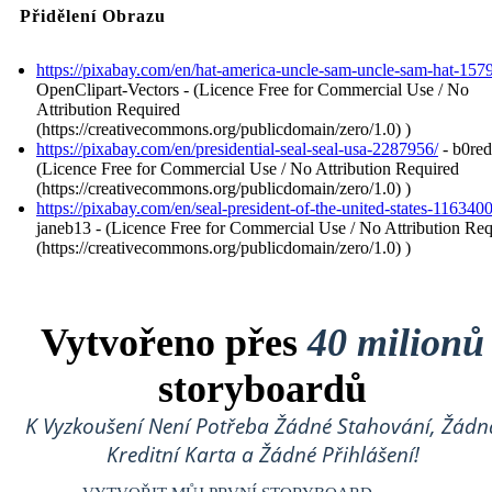
Přidělení Obrazu
https://pixabay.com/en/hat-america-uncle-sam-uncle-sam-hat-157
OpenClipart-Vectors - (Licence Free for Commercial Use / No
Attribution Required
(https://creativecommons.org/publicdomain/zero/1.0) )
https://pixabay.com/en/presidential-seal-seal-usa-2287956/
- b0red
(Licence Free for Commercial Use / No Attribution Required
(https://creativecommons.org/publicdomain/zero/1.0) )
https://pixabay.com/en/seal-president-of-the-united-states-1163400
janeb13 - (Licence Free for Commercial Use / No Attribution Re
(https://creativecommons.org/publicdomain/zero/1.0) )
Vytvořeno přes
40 milionů
storyboardů
K Vyzkoušení Není Potřeba Žádné Stahování, Žádn
Kreditní Karta a Žádné Přihlášení!