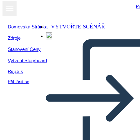
Př
VYTVOŘTE SCÉNÁŘ
Domovská Stránka
Zdroje
Stanovení Ceny
Vytvořit Storyboard
Rejstřík
Přihlásit se