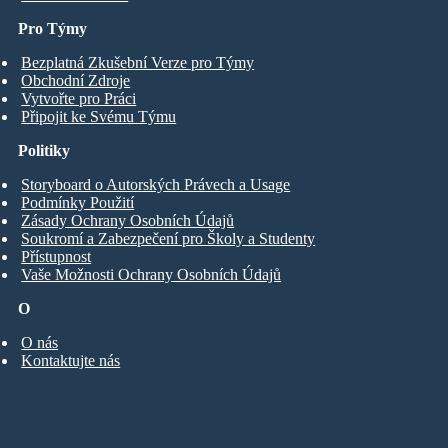
Pro Týmy
Bezplatná Zkušební Verze pro Týmy
Obchodní Zdroje
Vytvořte pro Práci
Připojit ke Svému Týmu
Politiky
Storyboard o Autorských Právech a Usage
Podmínky Použití
Zásady Ochrany Osobních Údajů
Soukromí a Zabezpečení pro Školy a Studenty
Přístupnost
Vaše Možnosti Ochrany Osobních Údajů
O
O nás
Kontaktujte nás