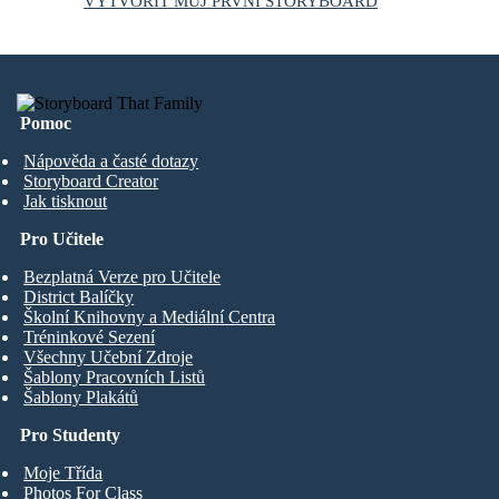
VYTVOŘIT MŮJ PRVNÍ STORYBOARD
Pomoc
Nápověda a časté dotazy
Storyboard Creator
Jak tisknout
Pro Učitele
Bezplatná Verze pro Učitele
District Balíčky
Školní Knihovny a Mediální Centra
Tréninkové Sezení
Všechny Učební Zdroje
Šablony Pracovních Listů
Šablony Plakátů
Pro Studenty
Moje Třída
Photos For Class