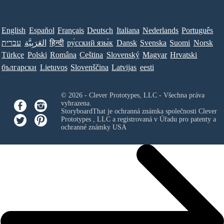
English
Español
Français
Deutsch
Italiana
Nederlands
Português
עברית
العَرَبِيَّة
हिन्दी
ру́сский язы́к
Dansk
Svenska
Suomi
Norsk
Türkçe
Polski
Româna
Ceština
Slovenský
Magyar
Hrvatski
български
Lietuvos
Slovenščina
Latvijas
eesti
© 2026 - Clever Prototypes, LLC - Všechna práva
vyhrazena.
StoryboardThat je ochranná známka společnosti
Clever
Prototypes , LLC
a registrovaná v Úřadu pro patenty a
ochranné známky USA