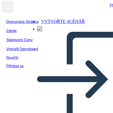
Př
VYTVOŘTE SCÉNÁŘ
Domovská Stránka
Zdroje
Stanovení Ceny
Vytvořit Storyboard
Rejstřík
Přihlásit se
El Sueño de una Noche de