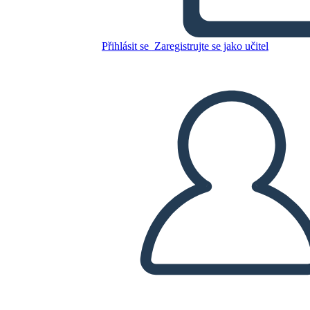
Verano - Diagrama de los
Cinco Actos
Přihlásit se
Zaregistrujte se jako učitel
Zkopírujte tento scénář
VYTVOŘIT STORYBOARD
PŘEHRÁT PREZENTACI
PŘEČTI MI