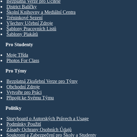
Bezplatná Verze pro Učitele
District Balíčky
Školní Knihovny a Mediální Centra
Tréninkové Sezení
Všechny Učební Zdroje
Šablony Pracovních Listů
Šablony Plakátů
Pro Studenty
Moje Třída
Photos For Class
Pro Týmy
Bezplatná Zkušební Verze pro Týmy
Obchodní Zdroje
Vytvořte pro Práci
Připojit ke Svému Týmu
Politiky
Storyboard o Autorských Právech a Usage
Podmínky Použití
Zásady Ochrany Osobních Údajů
Soukromí a Zabezpečení pro Školy a Studenty