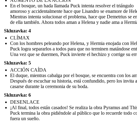
AUMENTO DE LA ACCIÓN
En el bosque, un hada llamada Puck intenta resolver el triángulo
amoroso y accidentalmente hace que Lisandro se enamore de Hel
Mientras intenta solucionar el problema, hace que Demetrius se 
de ella también. Ahora todos aman a Helena y nadie ama a Hermi
Skluzavka: 4
CLÍMAX
Con los hombres peleando por Helena, y Hermia enojada con Hel
Puck logra separarlos a todos para que no terminen matándose entr
Una vez que se duermen, Puck invierte el hechizo y corrige su err
Skluzavka: 5
ACCIÓN CAÍDA
El duque, mientras cabalga por el bosque, se encuentra con los am
Después de escuchar su historia, está confundido, pero los invita 
casarse durante la ceremonia de su boda.
Skluzavka: 6
DESENLACE
¡Al final, todos están casados! Se realiza la obra Pyramus and Thi
Puck termina la obra pidiéndole al público que lo recuerde todo c
fuera un sueño.