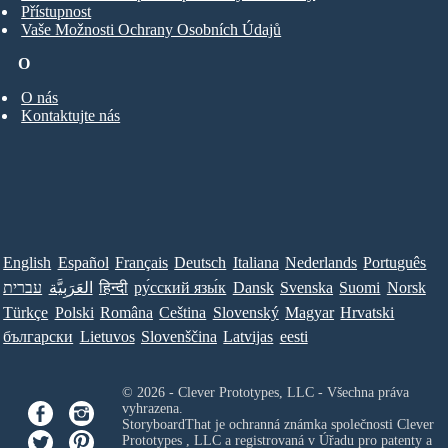
Přístupnost
Vaše Možnosti Ochrany Osobních Údajů
O
O nás
Kontaktujte nás
English
Español
Français
Deutsch
Italiana
Nederlands
Português
עברית
العَرَبِيَّة
हिन्दी
ру́сский язы́к
Dansk
Svenska
Suomi
Norsk
Türkçe
Polski
Româna
Ceština
Slovenský
Magyar
Hrvatski
български
Lietuvos
Slovenščina
Latvijas
eesti
© 2026 - Clever Prototypes, LLC - Všechna práva
vyhrazena.
StoryboardThat je ochranná známka společnosti
Clever
Prototypes , LLC
a registrovaná v Úřadu pro patenty a