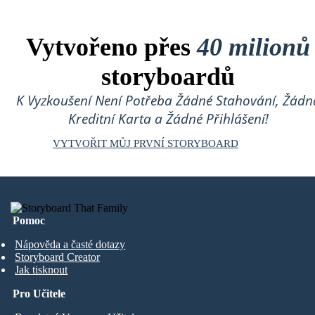
Vytvořeno přes
40 milionů
storyboardů
K Vyzkoušení Není Potřeba Žádné Stahování, Žádn
Kreditní Karta a Žádné Přihlášení!
VYTVOŘIT MŮJ PRVNÍ STORYBOARD
Pomoc
Nápověda a časté dotazy
Storyboard Creator
Jak tisknout
Pro Učitele