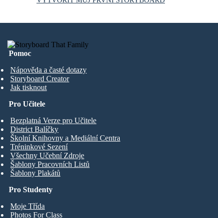
Pomoc
Nápověda a časté dotazy
Storyboard Creator
Jak tisknout
Pro Učitele
Bezplatná Verze pro Učitele
District Balíčky
Školní Knihovny a Mediální Centra
Tréninkové Sezení
Všechny Učební Zdroje
Šablony Pracovních Listů
Šablony Plakátů
Pro Studenty
Moje Třída
Photos For Class