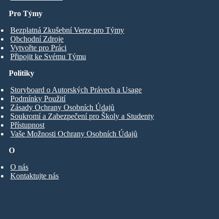
Pro Týmy
Bezplatná Zkušební Verze pro Týmy
Obchodní Zdroje
Vytvořte pro Práci
Připojit ke Svému Týmu
Politiky
Storyboard o Autorských Právech a Usage
Podmínky Použití
Zásady Ochrany Osobních Údajů
Soukromí a Zabezpečení pro Školy a Studenty
Přístupnost
Vaše Možnosti Ochrany Osobních Údajů
O
O nás
Kontaktujte nás