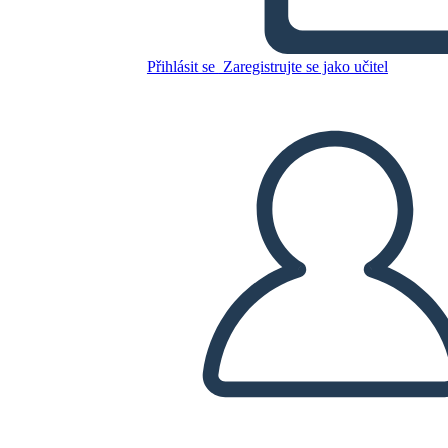
Zkopírujte tento scénář
Přihlásit se
Zaregistrujte se jako učitel
VYTVOŘIT STORYBOARD
PŘEHRÁT PREZENTACI
PŘEČTI MI