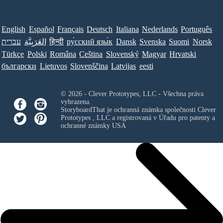
English
Español
Français
Deutsch
Italiana
Nederlands
Português
עברית
العَرَبِيَّة
हिन्दी
ру́сский язы́к
Dansk
Svenska
Suomi
Norsk
Türkçe
Polski
Româna
Ceština
Slovenský
Magyar
Hrvatski
български
Lietuvos
Slovenščina
Latvijas
eesti
© 2026 - Clever Prototypes, LLC - Všechna práva
vyhrazena.
StoryboardThat je ochranná známka společnosti
Clever
Prototypes , LLC
a registrovaná v Úřadu pro patenty a
ochranné známky USA