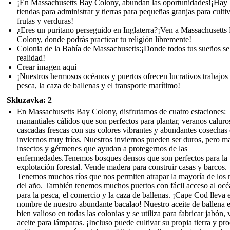
¡En Massachusetts Bay Colony, abundan las oportunidades!¡Hay
tiendas para administrar y tierras para pequeñas granjas para culti
frutas y verduras!
¿Eres un puritano perseguido en Inglaterra?¡Ven a Massachusetts
Colony, donde podrás practicar tu religión libremente!
Colonia de la Bahía de Massachusetts:¡Donde todos tus sueños s
realidad!
Crear imagen aquí
¡Nuestros hermosos océanos y puertos ofrecen lucrativos trabajos 
pesca, la caza de ballenas y el transporte marítimo!
Skluzavka: 2
En Massachusetts Bay Colony, disfrutamos de cuatro estaciones:
manantiales cálidos que son perfectos para plantar, veranos caluro
cascadas frescas con sus colores vibrantes y abundantes cosechas 
inviernos muy fríos. Nuestros inviernos pueden ser duros, pero m
insectos y gérmenes que ayudan a protegernos de las
enfermedades.Tenemos bosques densos que son perfectos para la
explotación forestal. Vende madera para construir casas y barcos.
Tenemos muchos ríos que nos permiten atrapar la mayoría de los
del año. También tenemos muchos puertos con fácil acceso al oc
para la pesca, el comercio y la caza de ballenas. ¡Cape Cod lleva e
nombre de nuestro abundante bacalao! Nuestro aceite de ballena 
bien valioso en todas las colonias y se utiliza para fabricar jabón, 
aceite para lámparas. ¡Incluso puede cultivar su propia tierra y pr