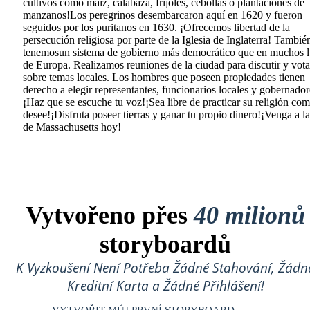
cultivos como maíz, calabaza, frijoles, cebollas o plantaciones de
manzanos!Los peregrinos desembarcaron aquí en 1620 y fueron
seguidos por los puritanos en 1630. ¡Ofrecemos libertad de la
persecución religiosa por parte de la Iglesia de Inglaterra! Tambié
tenemosun sistema de gobierno más democrático que en muchos l
de Europa. Realizamos reuniones de la ciudad para discutir y vota
sobre temas locales. Los hombres que poseen propiedades tienen
derecho a elegir representantes, funcionarios locales y gobernador
¡Haz que se escuche tu voz!¡Sea libre de practicar su religión co
desee!¡Disfruta poseer tierras y ganar tu propio dinero!¡Venga a l
de Massachusetts hoy!
Vytvořeno přes
40 milionů
storyboardů
K Vyzkoušení Není Potřeba Žádné Stahování, Žádn
Kreditní Karta a Žádné Přihlášení!
VYTVOŘIT MŮJ PRVNÍ STORYBOARD