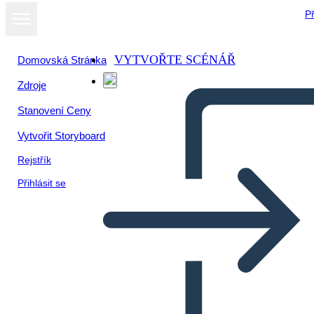
Př
VYTVOŘTE SCÉNÁŘ
Domovská Stránka
Zdroje
Stanovení Ceny
Vytvořit Storyboard
Rejstřík
Přihlásit se
Folleto de 13 Colonias