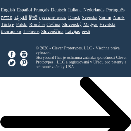
English
Español
Français
Deutsch
Italiana
Nederlands
Português
עברית
العَرَبِيَّة
हिन्दी
ру́сский язы́к
Dansk
Svenska
Suomi
Norsk
Türkçe
Polski
Româna
Ceština
Slovenský
Magyar
Hrvatski
български
Lietuvos
Slovenščina
Latvijas
eesti
© 2026 - Clever Prototypes, LLC - Všechna práva
vyhrazena.
StoryboardThat je ochranná známka společnosti
Clever
Prototypes , LLC
a registrovaná v Úřadu pro patenty a
ochranné známky USA