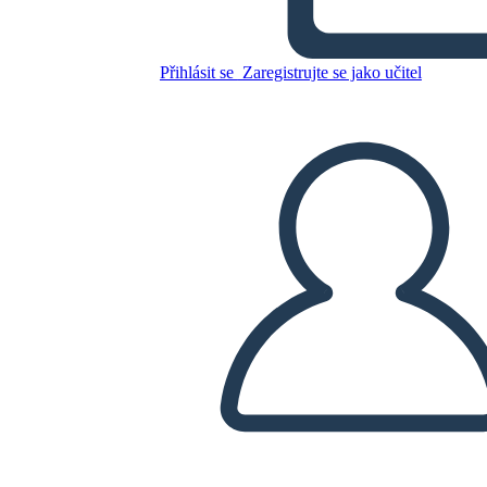
Přihlásit se
Zaregistrujte se jako učitel
Zkopírujte tento scénář
VYTVOŘIT STORYBOARD
PŘEHRÁT PREZENTACI
PŘEČTI MI