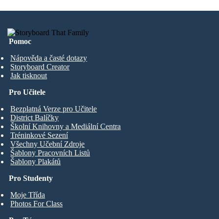
Pomoc
Nápověda a časté dotazy
Storyboard Creator
Jak tisknout
Pro Učitele
Bezplatná Verze pro Učitele
District Balíčky
Školní Knihovny a Mediální Centra
Tréninkové Sezení
Všechny Učební Zdroje
Šablony Pracovních Listů
Šablony Plakátů
Pro Studenty
Moje Třída
Photos For Class