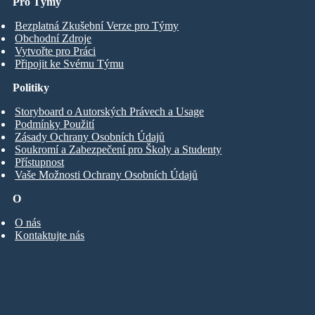
Pro Týmy
Bezplatná Zkušební Verze pro Týmy
Obchodní Zdroje
Vytvořte pro Práci
Připojit ke Svému Týmu
Politiky
Storyboard o Autorských Právech a Usage
Podmínky Použití
Zásady Ochrany Osobních Údajů
Soukromí a Zabezpečení pro Školy a Studenty
Přístupnost
Vaše Možnosti Ochrany Osobních Údajů
O
O nás
Kontaktujte nás