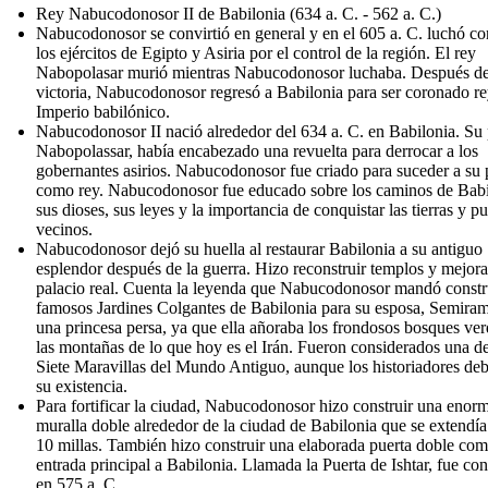
Rey Nabucodonosor II de Babilonia (634 a. C. - 562 a. C.)
Nabucodonosor se convirtió en general y en el 605 a. C. luchó co
los ejércitos de Egipto y Asiria por el control de la región. El rey
Nabopolasar murió mientras Nabucodonosor luchaba. Después de
victoria, Nabucodonosor regresó a Babilonia para ser coronado re
Imperio babilónico.
Nabucodonosor II nació alrededor del 634 a. C. en Babilonia. Su 
Nabopolassar, había encabezado una revuelta para derrocar a los
gobernantes asirios. Nabucodonosor fue criado para suceder a su 
como rey. Nabucodonosor fue educado sobre los caminos de Babi
sus dioses, sus leyes y la importancia de conquistar las tierras y p
vecinos.
Nabucodonosor dejó su huella al restaurar Babilonia a su antiguo
esplendor después de la guerra. Hizo reconstruir templos y mejora
palacio real. Cuenta la leyenda que Nabucodonosor mandó constru
famosos Jardines Colgantes de Babilonia para su esposa, Semiram
una princesa persa, ya que ella añoraba los frondosos bosques ver
las montañas de lo que hoy es el Irán. Fueron considerados una de
Siete Maravillas del Mundo Antiguo, aunque los historiadores de
su existencia.
Para fortificar la ciudad, Nabucodonosor hizo construir una enor
muralla doble alrededor de la ciudad de Babilonia que se extendía
10 millas. También hizo construir una elaborada puerta doble co
entrada principal a Babilonia. Llamada la Puerta de Ishtar, fue con
en 575 a. C.