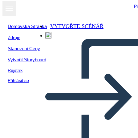
Př
VYTVOŘTE SCÉNÁŘ
Domovská Stránka
Zdroje
Stanovení Ceny
Vytvořit Storyboard
Rejstřík
Přihlásit se
Mesopotamia Bio
Nabucodonosor