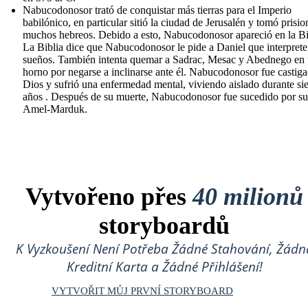
Nabucodonosor trató de conquistar más tierras para el Imperio
babilónico, en particular sitió la ciudad de Jerusalén y tomó prisio
muchos hebreos. Debido a esto, Nabucodonosor apareció en la Bi
La Biblia dice que Nabucodonosor le pide a Daniel que interprete
sueños. También intenta quemar a Sadrac, Mesac y Abednego en
horno por negarse a inclinarse ante él. Nabucodonosor fue castig
Dios y sufrió una enfermedad mental, viviendo aislado durante sie
años . Después de su muerte, Nabucodonosor fue sucedido por su
Amel-Marduk.
Vytvořeno přes
40 milionů
storyboardů
K Vyzkoušení Není Potřeba Žádné Stahování, Žádn
Kreditní Karta a Žádné Přihlášení!
VYTVOŘIT MŮJ PRVNÍ STORYBOARD