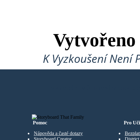
Vytvořeno
K Vyzkoušení Není 
VYTVOŘIT MŮJ PRVNÍ STORYBO
Pomoc
Pro Uči
Nápověda a časté dotazy
Bezplat
Storyboard Creator
Distric