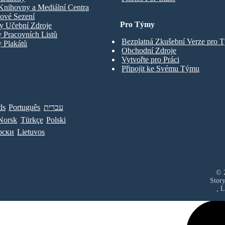
Knihovny a Mediální Centra
ové Sezení
Pro Týmy
y Učební Zdroje
 Pracovních Listů
Bezplatná Zkušební Verze pro 
 Plakátů
Obchodní Zdroje
Vytvořte pro Práci
Připojit ke Svému Týmu
ds
Português
עברית
Norsk
Türkçe
Polski
рски
Lietuvos
© 2
Stor
, 