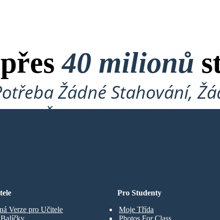
 přes
40 milionů
s
Potřeba Žádné Stahování, Žád
Žádné Přihlášení!
ARD
tele
Pro Studenty
ná Verze pro Učitele
Moje Třída
t Balíčky
Photos For Class