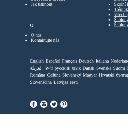
Jak tisknout
Školní 
Trénink
Všechn
Šablony
Šablony
O
O nás
Kontaktujte nás
English
Español
Français
Deutsch
Italiana
Nederlan
العَرَبِيَّة
हिन्दी
ру́сский язы́к
Dansk
Svenska
Suomi
Româna
Ceština
Slovenský
Magyar
Hrvatski
бълга
Slovenščina
Latvijas
eesti