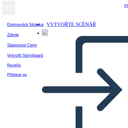
Př
VYTVOŘTE SCÉNÁŘ
Domovská Stránka
Zdroje
Stanovení Ceny
Vytvořit Storyboard
Rejstřík
Přihlásit se
Resumen de la Trama de los