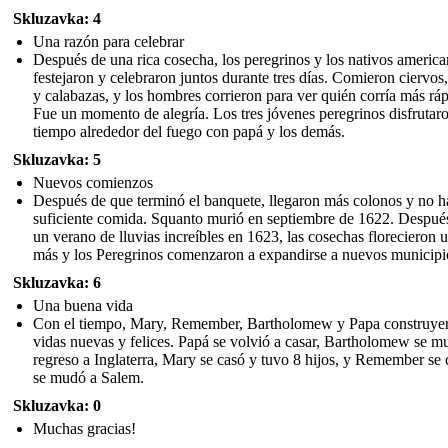
Skluzavka: 4
Una razón para celebrar
Después de una rica cosecha, los peregrinos y los nativos americ
festejaron y celebraron juntos durante tres días. Comieron ciervos,
y calabazas, y los hombres corrieron para ver quién corría más ráp
Fue un momento de alegría. Los tres jóvenes peregrinos disfrutar
tiempo alrededor del fuego con papá y los demás.
Skluzavka: 5
Nuevos comienzos
Después de que terminó el banquete, llegaron más colonos y no h
suficiente comida. Squanto murió en septiembre de 1622. Despué
un verano de lluvias increíbles en 1623, las cosechas florecieron 
más y los Peregrinos comenzaron a expandirse a nuevos municipi
Skluzavka: 6
Una buena vida
Con el tiempo, Mary, Remember, Bartholomew y Papa construye
vidas nuevas y felices. Papá se volvió a casar, Bartholomew se m
regreso a Inglaterra, Mary se casó y tuvo 8 hijos, y Remember se 
se mudó a Salem.
Skluzavka: 0
Muchas gracias!