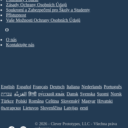
Zásady Ochrany Osobních Údajů
Soukromí a Zabezpečení pro Školy a Studenty
Přístupnost
Vaše Možnosti Ochrany Osobních Údajů
O
O nás
Kontaktujte nás
English
Español
Français
Deutsch
Italiana
Nederlands
Português
עברית
العَرَبِيَّة
हिन्दी
ру́сский язы́к
Dansk
Svenska
Suomi
Norsk
Türkçe
Polski
Româna
Ceština
Slovenský
Magyar
Hrvatski
български
Lietuvos
Slovenščina
Latvijas
eesti
© 2026 - Clever Prototypes, LLC - Všechna práva