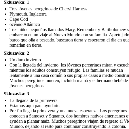
Skluzavka: 1
Tres jóvenes peregrinos de Cheryl Harness
Plymouth, Inglaterra
Cape Cod
océano Atlántico
Tres niños pequeños llamados Mary, Remember y Bartholomew s
embarcan en un viaje al Nuevo Mundo con su familia. Apretujado
barco que olía a pescado, buscaron tierra y esperaron el día en qu
remarían en tierra.
Skluzavka: 2
Un duro invierno
Con la llegada del invierno, los jóvenes peregrinos miran y escuc
mientras los adultos construyen refugio. Las familias se mudan
lentamente a una casa común o sus propias casas a medio construi
Muchos peregrinos mueren, incluida mamá y el hermano bebé de 
jóvenes peregrinos.
Skluzavka: 3
La llegada de la primavera
Estamos aquí para ayudarte.
Por fin llega la primavera y una nueva esperanza. Los peregrinos
conocen a Samoset y Squanto, dos hombres nativos americanos q
ayudan a plantar maíz. Muchos peregrinos viajan de regreso al Vi
Mundo, dejando al resto para continuar construyendo la colonia.