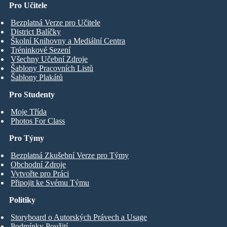
Pro Učitele
Bezplatná Verze pro Učitele
District Balíčky
Školní Knihovny a Mediální Centra
Tréninkové Sezení
Všechny Učební Zdroje
Šablony Pracovních Listů
Šablony Plakátů
Pro Studenty
Moje Třída
Photos For Class
Pro Týmy
Bezplatná Zkušební Verze pro Týmy
Obchodní Zdroje
Vytvořte pro Práci
Připojit ke Svému Týmu
Politiky
Storyboard o Autorských Právech a Usage
Podmínky Použití