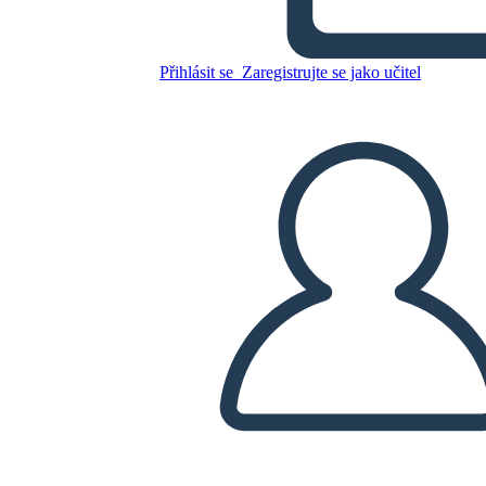
Tres Jóvenes Peregrinos
Přihlásit se
Zaregistrujte se jako učitel
Zkopírujte tento scénář
VYTVOŘIT STORYBOARD
PŘEHRÁT PREZENTACI
PŘEČTI MI