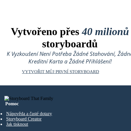
Vytvořeno přes
40 milionů
storyboardů
K Vyzkoušení Není Potřeba Žádné Stahování, Žádn
Kreditní Karta a Žádné Přihlášení!
VYTVOŘIT MŮJ PRVNÍ STORYBOARD
Pomoc
Nápověda a časté dotazy
Storyboard Creator
Jak tisknout