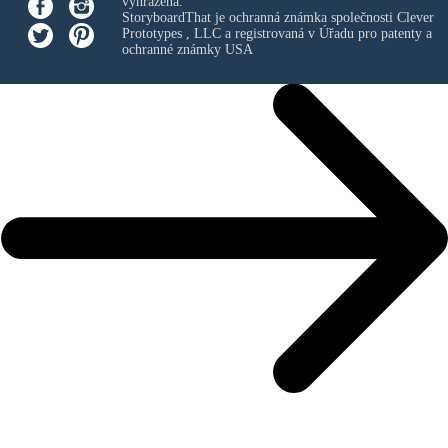
vyhrazena.
StoryboardThat je ochranná známka společnosti
Clever
Prototypes , LLC
a registrovaná v Úřadu pro patenty a
ochranné známky USA