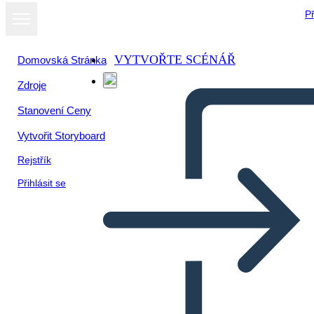
Př
VYTVOŘTE SCÉNÁŘ
Domovská Stránka
Zdroje
Stanovení Ceny
Vytvořit Storyboard
Rejstřík
Přihlásit se
Venni Skeem 3 Ringid