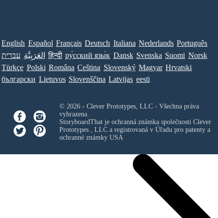
English
Español
Français
Deutsch
Italiana
Nederlands
Português
עברית
العَرَبِيَّة
हिन्दी
ру́сский язы́к
Dansk
Svenska
Suomi
Norsk
Türkçe
Polski
Româna
Ceština
Slovenský
Magyar
Hrvatski
български
Lietuvos
Slovenščina
Latvijas
eesti
© 2026 - Clever Prototypes, LLC - Všechna práva
vyhrazena.
StoryboardThat je ochranná známka společnosti
Clever
Prototypes , LLC
a registrovaná v Úřadu pro patenty a
ochranné známky USA