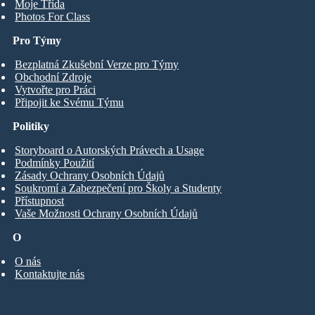
Moje Třída
Photos For Class
Pro Týmy
Bezplatná Zkušební Verze pro Týmy
Obchodní Zdroje
Vytvořte pro Práci
Připojit ke Svému Týmu
Politiky
Storyboard o Autorských Právech a Usage
Podmínky Použití
Zásady Ochrany Osobních Údajů
Soukromí a Zabezpečení pro Školy a Studenty
Přístupnost
Vaše Možnosti Ochrany Osobních Údajů
O
O nás
Kontaktujte nás