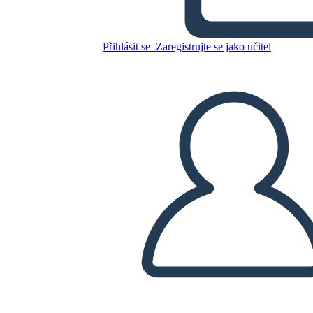
Zkopírujte tento scénář
VYTVOŘIT STORYBOARD
Přihlásit se
Zaregistrujte se jako učitel
PŘEHRÁT PREZENTACI
PŘEČTI MI