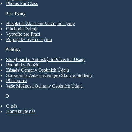
Photos For Class
Pro Týmy
Bezplatná Zkušební Verze pro Týmy
Obchodní Zdroje
Vytvořte pro Práci
Připojit ke Svému Týmu
Politiky
Storyboard o Autorských Právech a Usage
Podmínky Použití
Zásady Ochrany Osobních Údajů
Soukromí a Zabezpečení pro Školy a Studenty
Přístupnost
Vaše Možnosti Ochrany Osobních Údajů
O
O nás
Kontaktujte nás