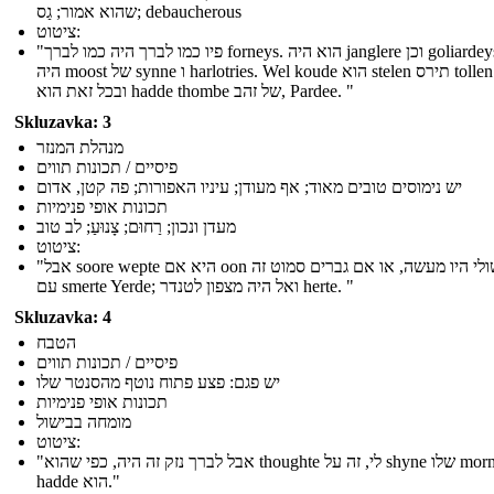
שהוא אמור; גַס; debaucherous
ציטוט:
"פיו כמו לברך היה כמו לברך forneys. הוא היה janglere וכן goliardeys, וזה
היה moost של synne ו harlotries. Wel koude הוא stelen תירס tollen thries;
ובכל זאת הוא hadde thombe של זהב, Pardee. "
Skluzavka: 3
מנהלת המנזר
פיסיים / תכונות תווים
יש נימוסים טובים מאוד; אף מעודן; עיניו האפורות; פה קטן, אדום
תכונות אופי פנימיות
מעדן ונכון; רַחוּם; צָנוּעַ; לב טוב
ציטוט:
"אבל soore wepte היא אם oon של שולי היו מעשה, או אם גברים סמוט זה
עם smerte Yerde; ואל היה מצפון לטנדר herte. "
Skluzavka: 4
הטבח
פיסיים / תכונות תווים
יש פגם: פצע פתוח נוטף מהסנטר שלו
תכונות אופי פנימיות
מומחה בבישול
ציטוט:
"אבל לברך נזק זה היה, כפי שהוא thoughte לי, זה על shyne שלו mormal
hadde הוא."