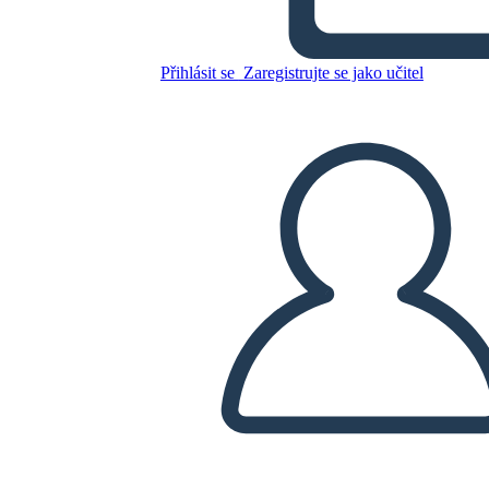
סיפורי קנטרברי - מפת תווים
עבור "הפרולוג הכללי"
Přihlásit se
Zaregistrujte se jako učitel
Zkopírujte tento scénář
VYTVOŘIT STORYBOARD
PŘEHRÁT PREZENTACI
PŘEČTI MI