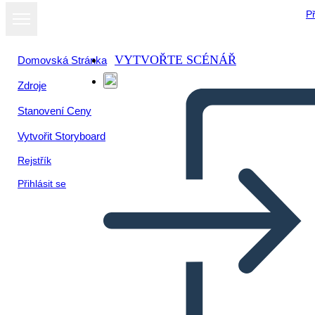
Př
VYTVOŘTE SCÉNÁŘ
Domovská Stránka
Zdroje
Stanovení Ceny
Vytvořit Storyboard
Rejstřík
Přihlásit se