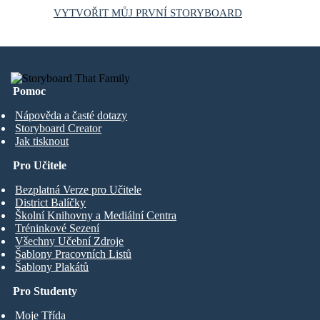
VYTVOŘIT MŮJ PRVNÍ STORYBOARD
Pomoc
Nápověda a časté dotazy
Storyboard Creator
Jak tisknout
Pro Učitele
Bezplatná Verze pro Učitele
District Balíčky
Školní Knihovny a Mediální Centra
Tréninkové Sezení
Všechny Učební Zdroje
Šablony Pracovních Listů
Šablony Plakátů
Pro Studenty
Moje Třída