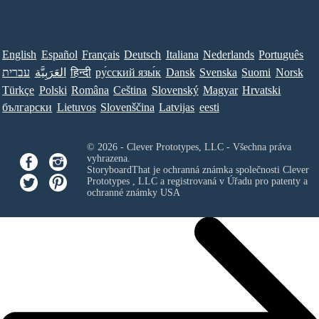
English
Español
Français
Deutsch
Italiana
Nederlands
Português
עברית
العَرَبِيَّة
हिन्दी
ру́сский язы́к
Dansk
Svenska
Suomi
Norsk
Türkçe
Polski
Româna
Ceština
Slovenský
Magyar
Hrvatski
български
Lietuvos
Slovenščina
Latvijas
eesti
© 2026 - Clever Prototypes, LLC - Všechna práva
vyhrazena.
StoryboardThat je ochranná známka společnosti
Clever
Prototypes , LLC
a registrovaná v Úřadu pro patenty a
ochranné známky USA