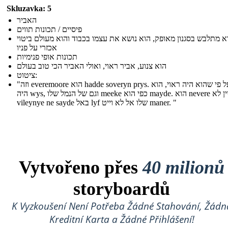
Skluzavka: 5
האביר
פיסיים / תכונות תווים
א מתלבש בסגנון מאופק, הוא נושא את עצמו בכבוד והוא מעולם ביטוי
אכזרי על פניו
תכונות אופי פנימיות
הוא צנוע, אביר ראוי, ואולי האביר הכי טוב בעולם
ציטוט:
"וזה everemoore הוא hadde soveryn prys. ואף על פי שהוא היה ראוי, הוא
היה wys, וגם של הנמל שלו meeke כפי הוא mayde. הוא nevere עדיין לא
vileynye ne sayde באל lyf שלו אל לא וייט maner. "
Vytvořeno přes
40 milionů
storyboardů
K Vyzkoušení Není Potřeba Žádné Stahování, Žádn
Kreditní Karta a Žádné Přihlášení!