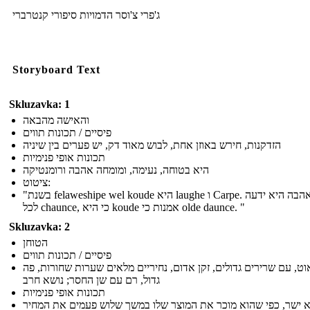
ג'פרי צ'וסר הדמויות סיפורי קנטרברי
Storyboard Text
Skluzavka: 1
והאישה מהבאה
פיסיים / תכונות תווים
הזדקנות, חירש באוזן אחת, לבוש מאוד דק, יש פערים בין שיניה
תכונות אופי פנימיות
היא בטוחה, נעימה, ומומחה אהבה ורומנטיקה
ציטוט:
"בשנת felaweshipe wel koude היא laughe ו Carpe. סעדי אהבה היא ידעה
לכל chaunce, כי היא koude אמנות כי olde daunce. "
Skluzavka: 2
הטוחן
פיסיים / תכונות תווים
ט, עם שרירים גדולים, זקן אדום, נחיריים מלאים שערות שחורות, פה
גדול, רם עם שן החסר; נושא חרב
תכונות אופי פנימיות
 ישר, כפי שהוא מוכר את המוצר שלו במשך שלוש פעמים את המחיר