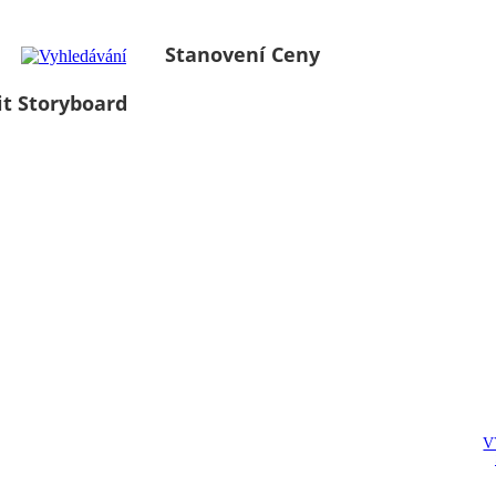
Stanovení Ceny
it Storyboard
V