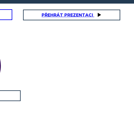
PŘEHRÁT PREZENTACI