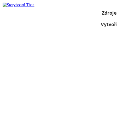
Zdroje
Vytvoř