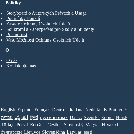
Politiky
Storyboard o Autorských Právech a Usage
Podmínky Použití
Zásady Ochrany Osobních Údajů
Soukromí a Zabezpečení pro Školy a Studenty
Přístupnost
Vaše Možnosti Ochrany Osobních Údajů
O
O nás
Kontaktujte nás
English
Español
Français
Deutsch
Italiana
Nederlands
Português
Norsk
Suomi
Svenska
Dansk
ру́сский язы́к
हिन्दी
العَرَبِيَّة
עברית
Türkçe
Polski
Româna
Ceština
Slovenský
Magyar
Hrvatski
български
Lietuvos
Slovenščina
Latvijas
eesti