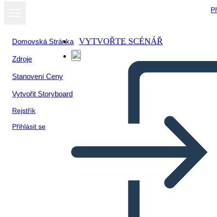
Př
VYTVOŘTE SCÉNÁŘ
Domovská Stránka
Zdroje
Stanovení Ceny
Vytvořit Storyboard
Rejstřík
Přihlásit se