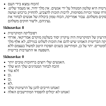
הכוח נמצא בידי העם!
טיה היא שלטון המנוהל על ידי אנשים. אין מלך יחיד, או מעמד שליט.
רח שומר זכויות מסוימות, לרבות הזכות להצביע, להחזיק ברכוש ועושה
קים משלהם. עבור אמריקה, הכוח טמון ביכולת של אנשים לבחור את
נציגיהם, וליצור חוקים משלהם.
Skluzavka: 8
רפובליקה דמוקרטית
הרעיון של דמוקרטיה היה עיקרון יסוד בשלטון מוקדם אמריקאי. אזרחי
ה הבריטית האמינו שיש להם את הזכות לשלוט בגורלם, לא אלף מלך
ומטרים. יתר על כן, המתיישב בשנים תפקדו היטב למשול בעצמם ללא
השפעה או התערבות בריטית.
Skluzavka: 0
האנשים שלי רוצים ברחובות טובים יותר.
הכח לבחור המנהיגים שלך הוא שלך!
לא עוד!
כן.
כן.
לא.
אנחנו חייבים להגן על הרעיונות שלנו!
אנחנו לא יכולים להפסיד המתיישבים האלה!