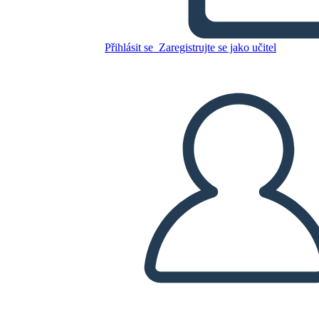
פדרליזם - רעיונות, אידיאולוגיות
והשפעות
Přihlásit se
Zaregistrujte se jako učitel
Zkopírujte tento scénář
VYTVOŘIT STORYBOARD
PŘEHRÁT PREZENTACI
PŘEČTI MI