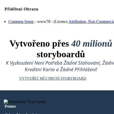
Přidělení Obrazu
Common Sense
- www78 - (Licence
Attribution, Non Commerci
Vytvořeno přes
40 milionů
storyboardů
K Vyzkoušení Není Potřeba Žádné Stahování, Žádn
Kreditní Karta a Žádné Přihlášení!
VYTVOŘIT MŮJ PRVNÍ STORYBOARD
Pomoc