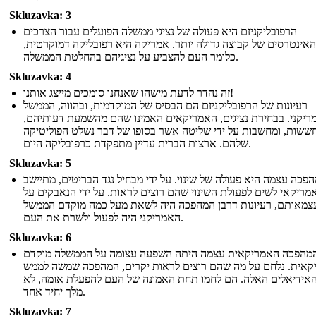
Skluzavka: 3
הרפובליקניזם היא פעולה של נציגי ממשלה הפועלים עבור הצרכים
האינטרסים של קבוצה גדולה יותר. אמריקה היא רפובליקה דמוקרטית,
כלומר העם להצביע על נציגיהם בהחלטת הממשלה.
Skluzavka: 4
זה נהדר לדעת מישהו שאנחנו סומכים מייצג אותנו!
רעיונות של הרפובליקניזם הם הבסיס של המוקדמות, ובהווה, הממשל
ריקני. בבחירת נציגים, האמריקאים האמינו שהם מהשמעת דעותיהם,
ששות, ומחשבות על ידי שליטה אשר בסופו של דבר נשלט הפוליטיקה
שלהם. ארצות הברית עדיין מתפקדת כרפובליקה היום.
Skluzavka: 5
פכה עצמה היא פעולה של שינוי. על ידי מבחיל נגד הבריטים, מתיישב
מריקאי לשים לפעולת השינוי שהם רוצים לראות. על ידי הנאבקים על
צמאותם, רעיונות דרבן המהפכה היה לשאת מעל כמה מוקדם הממשל
האמריקני היה לפעול ולשרת את העם.
Skluzavka: 6
מהפכה האמריקאית עצמה היתה השפעה עצומה על הממשלה מוקדם
קאית. נלחם על מה שהם רוצים לראות יקרים, המהפכה שמשה לממש
אידיאלים האלה. הם לחמו תחת האמונה של העם להפעלת אומה, לא
מלך יחיד אחד.
Skluzavka: 7