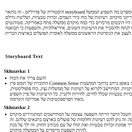
היסטוריה של פדרליזם - זה מתאר storyboard רשת ומפרט מה השפיע הממשל
קני מוקדם. רעיונות של כוח בידי העמים, זכויות טבעיות, ושליטת גורלם
 היו היבטים מרכזיים כדי כמה מוקדם ממשלה פתח באמריקה. סטודנטים
ו לנתח ולהסביר את הרעיונות השונים, אידיאולוגיות, והשפעות כי תבואנה
לעצב את הניסיונות הראשונים ממשלה לאומית הפועלים בארצות הברית.
Storyboard Text
Skluzavka: 1
העם צריך את הכוח!
החוברת של תומס פיין Common Sense הופצה באופן נרחב ברחבי המושבות
ניות. המתיישב לקרוא על רעיונות של ממשלות נציג, כוח פופוליסטית,
כויות טבעיות שכלל לחיים, לחירות ולקניין. כל הרעיונות של פיין השפיע
מאוד הפרספקטיבות של אמריקה הקדומה.
Skluzavka: 2
השכל הישר הייתה השפעה עצומה על המתיישבים המתגוררים מוקדם
. זה נתן להם רעיונות וחלומות של פועלים בארצם בתנאים שלהם. זה
ר אמונת זכויות טבעיות ואת קולו של עם מכתיב החוק. זה ילך על מנת
להיות השפעת מייסדים על הממשלה מוקדם.