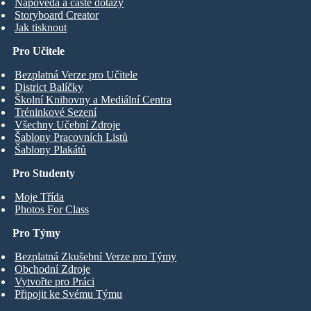
Nápověda a časté dotazy
Storyboard Creator
Jak tisknout
Pro Učitele
Bezplatná Verze pro Učitele
District Balíčky
Školní Knihovny a Mediální Centra
Tréninkové Sezení
Všechny Učební Zdroje
Šablony Pracovních Listů
Šablony Plakátů
Pro Studenty
Moje Třída
Photos For Class
Pro Týmy
Bezplatná Zkušební Verze pro Týmy
Obchodní Zdroje
Vytvořte pro Práci
Připojit ke Svému Týmu