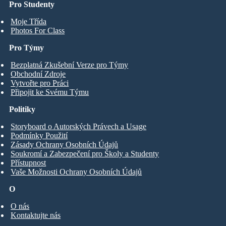
Pro Studenty
Moje Třída
Photos For Class
Pro Týmy
Bezplatná Zkušební Verze pro Týmy
Obchodní Zdroje
Vytvořte pro Práci
Připojit ke Svému Týmu
Politiky
Storyboard o Autorských Právech a Usage
Podmínky Použití
Zásady Ochrany Osobních Údajů
Soukromí a Zabezpečení pro Školy a Studenty
Přístupnost
Vaše Možnosti Ochrany Osobních Údajů
O
O nás
Kontaktujte nás