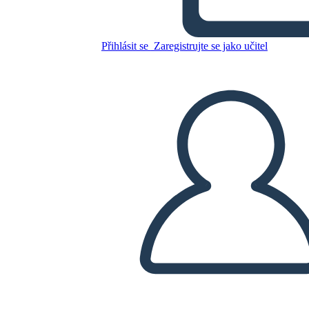
הנשיאות של רונלד רייגן -
הבחירות של 1980
Přihlásit se
Zaregistrujte se jako učitel
Zkopírujte tento scénář
VYTVOŘIT STORYBOARD
PŘEHRÁT PREZENTACI
PŘEČTI MI