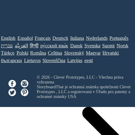
English
Español
Français
Deutsch
Italiana
Nederlands
Português
Norsk
Suomi
Svenska
Dansk
ру́сский язы́к
हिन्दी
العَرَبِيَّة
עברית
Türkçe
Polski
Româna
Ceština
Slovenský
Magyar
Hrvatski
български
Lietuvos
Slovenščina
Latvijas
eesti
© 2026 - Clever Prototypes, LLC - Všechna práva
vyhrazena.
StoryboardThat je ochranná známka společnosti
Clever
Prototypes , LLC
a registrovaná v Úřadu pro patenty a
ochranné známky USA