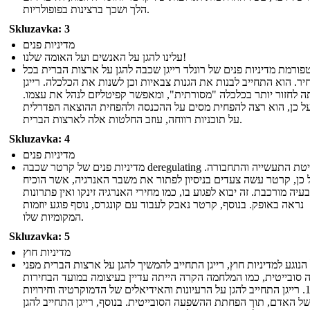
הלך ושכך ברצינות בפופולריות.
Skluzavka: 3
מדיניות פנים
עלינו להגן על האנשים ועל האומה שלנו!
פורמת מדיניות פנים של רונלד רייגן שכבה להגן על ארצות הברית בכל
ר. הוא התחייב לבנות את הגנות צבאיות וכן לשנות את הכלכלה. רייגן
 לחזור יותר בכלכלה "מסורתית", ומאפשר קפיטליזם לנהל את עצמו.
ל כן, הוא רצה להפחית מסים על ההכנסה ולהפחית ההוצאה הפדרלית
על תוכניות רווחה, עוזב החלטות אלה לארצות הברית.
Skluzavka: 4
מדיניות פנים
מדיניות פנים של קרטר שכבה deregulating שליטת התעשייה והתחבורה.
 כן, קרטר עשה צעדים בניסיון לפתור את משבר האנרגיה, אשר הוכיח
עיה מורכבת. זה יבוא לפגוע בו, כמו מחירי האנרגיה זינקו ואין פתרונות
נראה באופק. בנוסף, קרטר נאבק לעבוד עם קונגרס, נוסף פוגע יוזמות
המקומיות שלו.
Skluzavka: 5
מדיניות חוץ
הנוגע למדיניות חוץ, רייגן התחייב להמשיך להגן על ארצות הברית מפני
סובייטית, כמו המלחמה הקרה הייתה עדיין בעיצומה במועד הבחירות
1980. רייגן התחייב להגן על הרעיונות והאידיאלים של הדמוקרטיה וחירויות
של האדם, תוך הפחתת ההשפעה הסובייטית. בנוסף, רייגן התחייב להגן