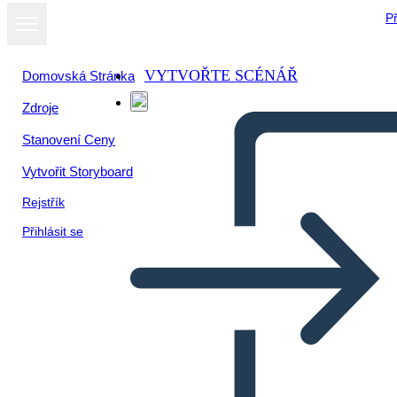
Př
VYTVOŘTE SCÉNÁŘ
Domovská Stránka
Zdroje
Stanovení Ceny
Vytvořit Storyboard
Rejstřík
Přihlásit se