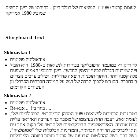
הנשיאות של רונלד רייגן - בחירתו של רייגן תרשים T 1980 לעומת קרטר
שמוביל 1980 אמריקה
Storyboard Text
Skluzavka: 1
אידאולוגיה פוליטית
רונלד רייגן רץ כמועמד הרפובליקני בבחירות לנשיאות ב -1980. הוא הוביל
יה שמרנית הגדלת לכינוי "הימין החדש". רייגן ותומכיו האמינו השפעת
ה קטנה יותר, חיתוך תוכניות הוצאה פדרליות, ושילוב ערכים נוצריים
ר בחברה. הם רצו להפוך הרבה של דגש על תמיכה חברתית הפדרלי מן
העשורים הקודמים.
Skluzavka: 2
אידאולוגיה פוליטית
Re-בחר בי! ... אנא ....
ג'ימי קרטר נכנס הבחירות לנשיאות 1980 המכהן הדמוקרטי. הפופולריות שלו,
עומת זאת, דעכה תחת בעיצומו של משבר בני הערובה האיראני עלייה
ויות אנרגיה. האידיאולוגיות הדמוקרטיות של קרטר עלו בקנה אחד עם
נתו ליברליזם, הרווחה חברתית, והמדיניות הכלכלית שלו "סטגפלציה".
 של דבר, בשל ההחלטות הגרועות של קרטר וחוסר היוזמה, הליברליזם