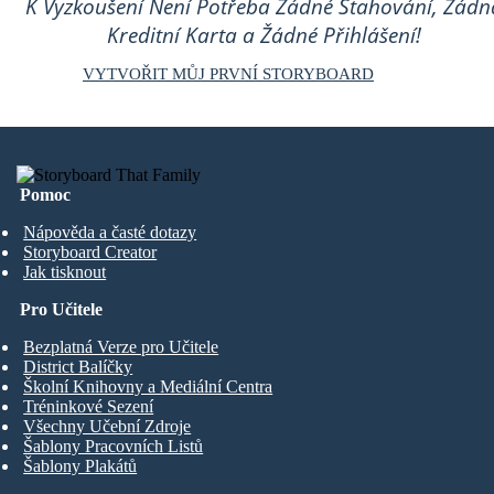
K Vyzkoušení Není Potřeba Žádné Stahování, Žádn
Kreditní Karta a Žádné Přihlášení!
VYTVOŘIT MŮJ PRVNÍ STORYBOARD
Pomoc
Nápověda a časté dotazy
Storyboard Creator
Jak tisknout
Pro Učitele
Bezplatná Verze pro Učitele
District Balíčky
Školní Knihovny a Mediální Centra
Tréninkové Sezení
Všechny Učební Zdroje
Šablony Pracovních Listů
Šablony Plakátů