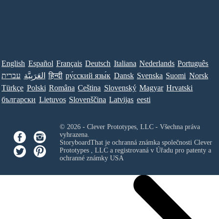
English
Español
Français
Deutsch
Italiana
Nederlands
Português
Norsk
Suomi
Svenska
Dansk
ру́сский язы́к
हिन्दी
العَرَبِيَّة
עברית
Türkçe
Polski
Româna
Ceština
Slovenský
Magyar
Hrvatski
български
Lietuvos
Slovenščina
Latvijas
eesti
© 2026 - Clever Prototypes, LLC - Všechna práva
vyhrazena.
StoryboardThat je ochranná známka společnosti
Clever
Prototypes , LLC
a registrovaná v Úřadu pro patenty a
ochranné známky USA