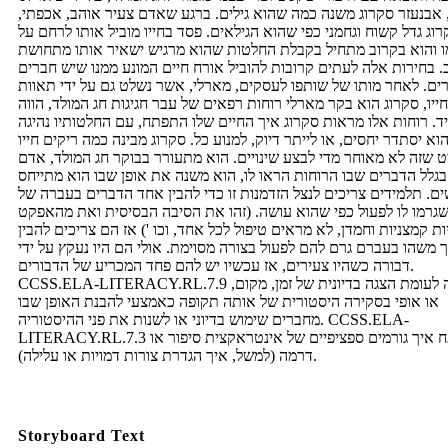
 אבנעזר סקרוג משנה כמה שהוא גילים. ברגע שאדם צעיר אוהב, אכפתי,
רוג גדל קשוח וגחמני כפי שהוא הגילאים. פסד בחייו מוביל אותו לרחם על
 והוא בקרוב מתחיל בקבלת החלטות שהוא מרגיש ישאיר אותו מתחושת
 בחירות אלה לעתים קרובות להוביל אורח חיים המונע ממנו שיש חברים
ים. לאחר מותו של שותפו לעסקים, מארלי, אשר נשלט גם על ידי תאוות
ייו, סקרוג הוא בקר מארלי רוחות רפאים של עבר חגיגות חג המולד, הווה
ד. רוחות אלו מראות סקרוג איך החיים שלו התפתח, עם החלטותיו נהיגה
וא יסתדר יחסים, או לייתר דיוק, למנוע כל. סקרוג מבינה כמה ריקים חייו
ט שזה לא מאוחר מדי לבצע שינויים. הוא מתעורר בבוקר חג המולד, אדם
גלל הדברים שבו הרוחות הראו לו, הוא משנה את אופן שבו הוא מתייחס
ם. תלמידים צריכים לנצל הזדמנות זו כדי להבין אחד הדברים בעברה של
שגרמו לו לפעול כפי שהוא עושה. (זהו את הסיבה הבסיסית ואת מהאפקט
ות קמצניות וחמדן, לא מראים טיפול לכל אחד, וכו ') אז הם צריכים להבין
 משהו בעברם גרם להם לפעול בצורה מסוימת. אולי הם היו נעקץ על ידי
דבורה כשהיו צעירים, אז עכשיו יש להם פחד המכריע של הדבורים.
CCSS.ELA-LITERACY.RL.7.9 השווה לעומת הצגה בדיונית של זמן, מקום,
או אופי בסקירה היסטורית של אותה תקופה כאמצעי להבנת האופן שבו
מחברים שימוש בדיוני או לשנות את פני ההיסטוריה. CCSS.ELA-
LITERACY.RL.7.3 לנתח איך גורמים ספציפיים של אינטראקצית סיפור או
דרמה (למשל, איך הגדרת צורות דמויות או עלילה).
Storyboard Text