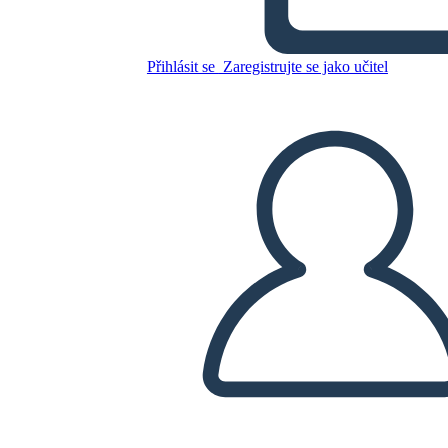
וכדי עצמי
Přihlásit se
Zaregistrujte se jako učitel
Zkopírujte tento scénář
VYTVOŘIT STORYBOARD
PŘEHRÁT PREZENTACI
PŘEČTI MI