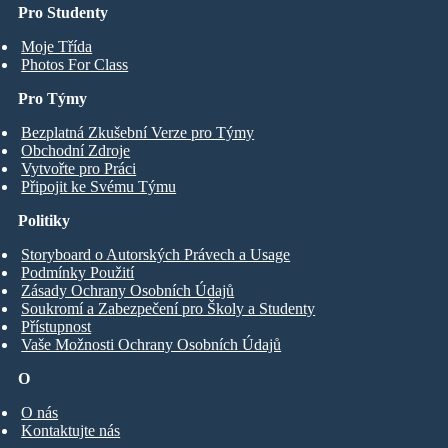
Pro Studenty
Moje Třída
Photos For Class
Pro Týmy
Bezplatná Zkušební Verze pro Týmy
Obchodní Zdroje
Vytvořte pro Práci
Připojit ke Svému Týmu
Politiky
Storyboard o Autorských Právech a Usage
Podmínky Použití
Zásady Ochrany Osobních Údajů
Soukromí a Zabezpečení pro Školy a Studenty
Přístupnost
Vaše Možnosti Ochrany Osobních Údajů
O
O nás
Kontaktujte nás