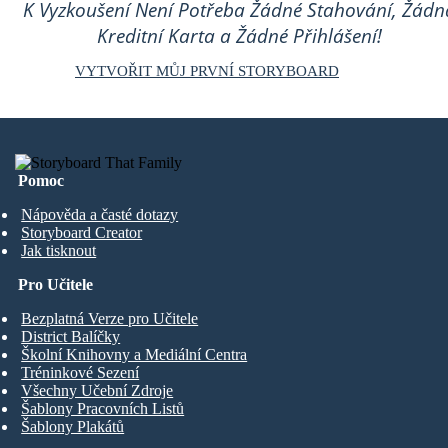
K Vyzkoušení Není Potřeba Žádné Stahování, Žádn
Kreditní Karta a Žádné Přihlášení!
VYTVOŘIT MŮJ PRVNÍ STORYBOARD
Pomoc
Nápověda a časté dotazy
Storyboard Creator
Jak tisknout
Pro Učitele
Bezplatná Verze pro Učitele
District Balíčky
Školní Knihovny a Mediální Centra
Tréninkové Sezení
Všechny Učební Zdroje
Šablony Pracovních Listů
Šablony Plakátů