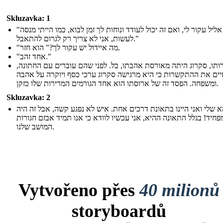
Skluzavka: 1
"עוד אליל עקור לי, ואם זה יכול לעודד ונוחות לך זמן לבוא, כמו הייתי מנסה
לעשות, אני לא צריך רק לגרום להתאבל."
"מה איידול יש עקור לך?" הוא חזר.
"אחד זהב."
ותו, סקרוג היתה מאורסת אהבתו, בל. לפני שהם עוברים עם החתונה,
יים את ההתקשרות כי היא מרגישה סקרוג ערכי כסף ויוקרה על אהבה
ומשפחה. הפסד זה של ארוסתו הוא אחד הגורמים המרירות שלו כזקן.
Skluzavka: 2
 שלי ואני היינו בתאונת דרכים אחת. איש לא נפגע קשה, אבל זה היה
חיד! בגלל התאונה ההיא, אני עכשיו לוודא כי אנו תמיד אבזם חגורות
המושב שלנו.
Vytvořeno přes
40 milionů
storyboardů