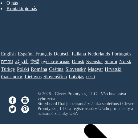
O nás
Kontaktujte nás
English
Español
Français
Deutsch
Italiana
Nederlands
Português
עברית
العَرَبِيَّة
हिन्दी
ру́сский язы́к
Dansk
Svenska
Suomi
Norsk
Türkçe
Polski
Româna
Ceština
Slovenský
Magyar
Hrvatski
български
Lietuvos
Slovenščina
Latvijas
eesti
© 2026 - Clever Prototypes, LLC - Všechna práva
vyhrazena.
StoryboardThat je ochranná známka společnosti
Clever
Prototypes , LLC
a registrovaná v Úřadu pro patenty a
ochranné známky USA