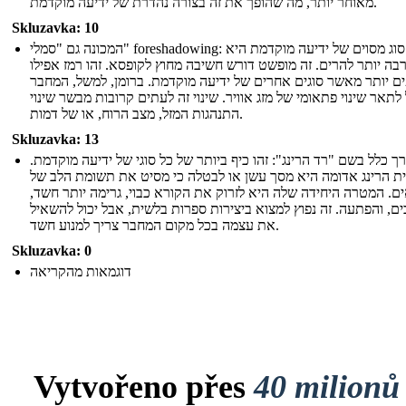
מאוחר יותר, מה שהופך את זה בצורה נהדרת של ידיעה מוקדמת.
Skluzavka: 10
המכונה גם "סמלי" foreshadowing: זה סוג מסוים של ידיעה מוקדמת היא
בה יותר להרים. זה מופשט דורש חשיבה מחוץ לקופסא. זהו רמז אפילו
ם יותר מאשר סוגים אחרים של ידיעה מוקדמת. ברומן, למשל, המחבר
 לתאר שינוי פתאומי של מזג אוויר. שינוי זה לעתים קרובות מבשר שינוי
התנהגות המזל, מצב הרוח, או של דמות.
Skluzavka: 13
רך כלל בשם "רד הרינג": זהו כיף ביותר של כל סוגי של ידיעה מוקדמת
ת הרינג אדומה היא מסך עשן או לבטלה כי מסיט את תשומת הלב של
ים. המטרה היחידה שלה היא לזרוק את הקורא כבוי, גרימה יותר חשד
ם, והפתעה. זה נפוץ למצוא ביצירות ספרות בלשית, אבל יכול להשאיל
את עצמה בכל מקום המחבר צריך למנוע חשד.
Skluzavka: 0
דוגמאות מהקריאה
Vytvořeno přes
40 milionů