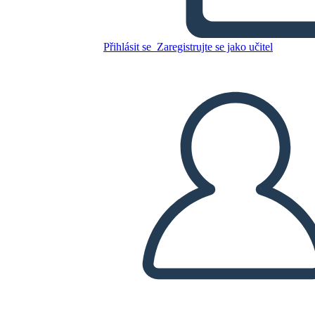
2
Přihlásit se
Zaregistrujte se jako učitel
Zkopírujte tento scénář
VYTVOŘIT STORYBOARD
PŘEHRÁT PREZENTACI
PŘEČTI MI