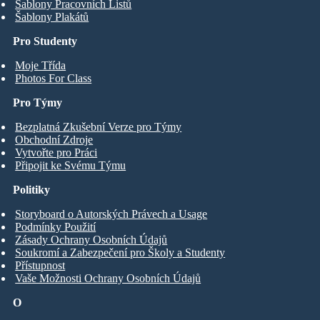
Šablony Pracovních Listů
Šablony Plakátů
Pro Studenty
Moje Třída
Photos For Class
Pro Týmy
Bezplatná Zkušební Verze pro Týmy
Obchodní Zdroje
Vytvořte pro Práci
Připojit ke Svému Týmu
Politiky
Storyboard o Autorských Právech a Usage
Podmínky Použití
Zásady Ochrany Osobních Údajů
Soukromí a Zabezpečení pro Školy a Studenty
Přístupnost
Vaše Možnosti Ochrany Osobních Údajů
O