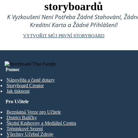
storyboardů
K Vyzkoušení Není Potřeba Žádné Stahování, Žádn
Kreditní Karta a Žádné Přihlášení!
VYTVOŘIT MŮJ PRVNÍ STORYBOARD
Pomoc
Nápověda a časté dotazy
Storyboard Creator
Jak tisknout
Pro Učitele
Bezplatná Verze pro Učitele
District Balíčky
Školní Knihovny a Mediální Centra
Tréninkové Sezení
Všechny Učební Zdroje