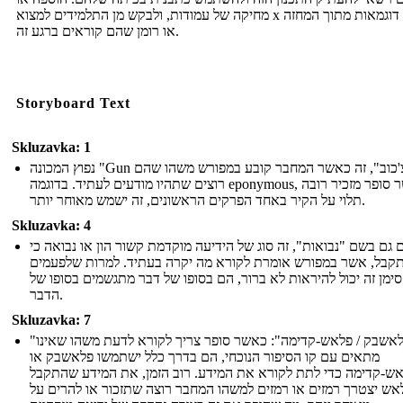
מחיקה של עמודות, ולבקש מן התלמידים למצוא x מספר דוגמאות מתוך המחזה
או רומן שהם קוראים ברגע זה.
Storyboard Text
Skluzavka: 1
נפוץ המכונה "Gun של צ'כוב", זה כאשר המחבר קובע במפורש משהו שהם
רוצים שתהיו מודעים לעתיד. בדוגמה eponymous, כאשר סופר מזכיר רובה
תלוי על הקיר באחד הפרקים הראשונים, זה ישמש מאוחר יותר.
Skluzavka: 4
ם גם בשם "נבואות", זה סוג של הידיעה מוקדמת קשור הון או נבואה כי
קבל, אשר במפורש אומרת לקורא מה יקרה בעתיד. למרות שלפעמים
סימן זה יכול להיראות לא ברור, הם בסופו של דבר מתגשמים בסופו של
הדבר.
Skluzavka: 7
"פלאשבק / פלאש-קדימה": כאשר סופר צריך לקורא לדעת משהו שאינו
מתאים עם קו הסיפור הנוכחי, הם בדרך כלל ישתמשו פלאשבק או
ש-קדימה כדי לתת לקורא את המידע. רוב הזמן, את המידע שהתקבל
אש יצטרך רמזים או רמזים למשהו המחבר רוצה שתזכור או להרים על