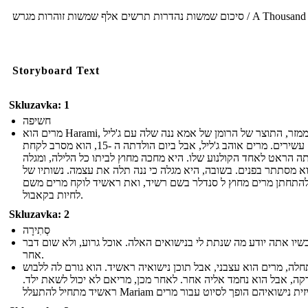
סיכום שמשות נהדרות תרשים אלף שמשות זוהרות מגרש / A Thousand
Storyboard Text
Skluzavka: 1
חשיפה
מרים הוא Harami, ממזר, התוצר של הרומן של אמא ננה שלה עם ג'ליל
עסקים עשירים. מרים אוהב ג'ליל, אבל ביום הולדתה ה -15, הוא מסרב לקחת
ה הראט לאחד הקולנוע שלו. היא מחכה מחוץ לביתו כל הלילה, ומגלה
 מסתתר בפנים. בשובה, היא מגלה כי ננה תלה את עצמה. נשותיו של
 להתחתן מרים מחוץ ל סנדלר בשם רשיד, ואת ראשיד לוקח מרים משם
לחיות בקאבול.
Skluzavka: 2
סְתִירָה
שיו אתה יודע מה שנתת לי בנישואים האלה. אוכל גרוע, ולא שום דבר
אחר.
לה, מרים הוא עצבני, אבל תוכן נישואיה ראשיד. הוא גורם לה ללבוש
קה, אבל הוא נחמד אליה אחר. לאחר מכן, מריאם לא יכול לשאת ילד.