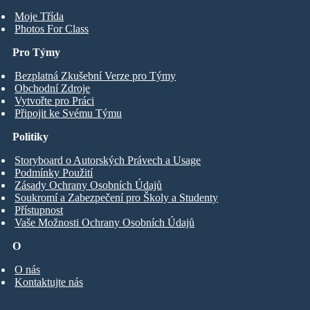
Moje Třída
Photos For Class
Pro Týmy
Bezplatná Zkušební Verze pro Týmy
Obchodní Zdroje
Vytvořte pro Práci
Připojit ke Svému Týmu
Politiky
Storyboard o Autorských Právech a Usage
Podmínky Použití
Zásady Ochrany Osobních Údajů
Soukromí a Zabezpečení pro Školy a Studenty
Přístupnost
Vaše Možnosti Ochrany Osobních Údajů
O
O nás
Kontaktujte nás