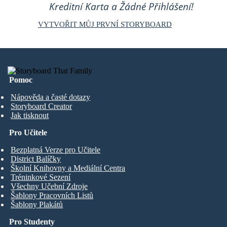
Kreditní Karta a Žádné Přihlášení!
VYTVOŘIT MŮJ PRVNÍ STORYBOARD
Pomoc
Nápověda a časté dotazy
Storyboard Creator
Jak tisknout
Pro Učitele
Bezplatná Verze pro Učitele
District Balíčky
Školní Knihovny a Mediální Centra
Tréninkové Sezení
Všechny Učební Zdroje
Šablony Pracovních Listů
Šablony Plakátů
Pro Studenty