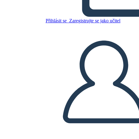
דיאגרמה מגרש אלף שמשות
זוהרות
Přihlásit se
Zaregistrujte se jako učitel
Zkopírujte tento scénář
VYTVOŘIT STORYBOARD
PŘEHRÁT PREZENTACI
PŘEČTI MI