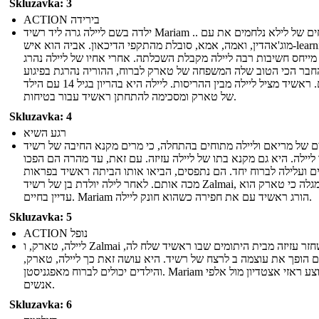
Skluzavka: 3
ACTION בירידה
ילדה בשם ליילה גרה ליד רשיד Mariam .. האחים של לילא נלחמים את עם
מוג'אהדין, ואמה, אמא, סובלת מהתקפי הדיכאון. אביה הוא איש-learning
מייחס חשיבות רבה ליילה מקבלת השכלתה. אחרי אחיו של ליילה נהרג
חבר הכי הטוב שלה המשפחה של טארק לברוח, ההוריה נהרגת בפיגוע
ביתם. ראשיד מציל ליילה מבין ההריסות. ליילה היא בהריון בגיל 14 עם הילד
של טארק ומסכימה להתחתן ראשיד עבור בטיחות.
Skluzavka: 4
רגע השיא
ם של מריאם וליילה מתוחים בהתחלה, כי מרים מקנא החיבה של רשיד
ליילה. היא גם מקנא בתו של ליילה עזיזה. עם זאת, עד מהרה הם הפכו
ם ועלילה לברוח יחד. הם נתפסים, הביאו אותו הביתה ראשיד בפראות
מכה אותם. לאחר לילה יולדת בן של רשיד Zalmai, היא מגלה כי טארק הוא
עדיין בחיים. Mariam הורג ראשיד עם את חפירה כשהוא חונק ליילה.
Skluzavka: 5
ACTION נופל
ליילה, טארק, ו Zalmai לשחזר עזיזה מבית היתומים שבו ראשיד שלח לה,
ם הופך את עוצמה ב לרצח של רשיד. היא עושה זאת כך ליילה, טארק,
והילדים יכולים לברוח מאפגניסטן. Mariam מבוצע ראזי אצטדיון מול אלפי
אנשים.
Skluzavka: 6