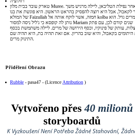
רזולוציה
טארק עובד בבית מלון Muree. לאחר נפילת הטליבאן, ליילה מרגיש משך
ר לקאבול, אבל היא רוצה להפסיק בהראט הראשון. היא פוגשת את בנו
של המולא Faizullah חמזה, אשר לוקח אותה אל kolba שבו מרים גדל. הוא
נותן לה קופסא כי ג'ליל ניסה למסור Mariam שנים קודם לכן, עם פתק
לות, עותק של פינוקיו, וכסף הירושה של מרים. ליילה משתמשת בכסף
 היתומים בקאבול, והיא שוב בהריון. אם זאת תהיה בת, היא תהיה שם
התינוק מרים.
Přidělení Obrazu
Rubble
- pasa47 - (Licence
Attribution
)
Vytvořeno přes
40 milionů
storyboardů
K Vyzkoušení Není Potřeba Žádné Stahování, Žádn