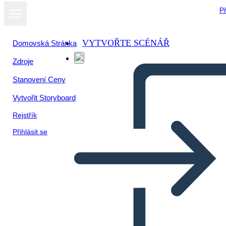
Př
VYTVOŘTE SCÉNÁŘ
Domovská Stránka
Zdroje
Stanovení Ceny
Vytvořit Storyboard
Rejstřík
Přihlásit se