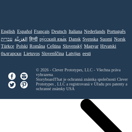
English
Español
Français
Deutsch
Italiana
Nederlands
Português
Norsk
Suomi
Svenska
Dansk
ру́сский язы́к
हिन्दी
العَرَبِيَّة
עברית
Türkçe
Polski
Româna
Ceština
Slovenský
Magyar
Hrvatski
български
Lietuvos
Slovenščina
Latvijas
eesti
© 2026 - Clever Prototypes, LLC - Všechna práva
vyhrazena.
StoryboardThat je ochranná známka společnosti
Clever
Prototypes , LLC
a registrovaná v Úřadu pro patenty a
ochranné známky USA