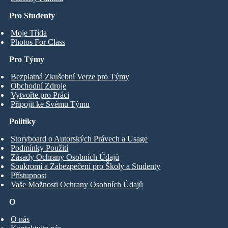
Pro Studenty
Moje Třída
Photos For Class
Pro Týmy
Bezplatná Zkušební Verze pro Týmy
Obchodní Zdroje
Vytvořte pro Práci
Připojit ke Svému Týmu
Politiky
Storyboard o Autorských Právech a Usage
Podmínky Použití
Zásady Ochrany Osobních Údajů
Soukromí a Zabezpečení pro Školy a Studenty
Přístupnost
Vaše Možnosti Ochrany Osobních Údajů
O
O nás