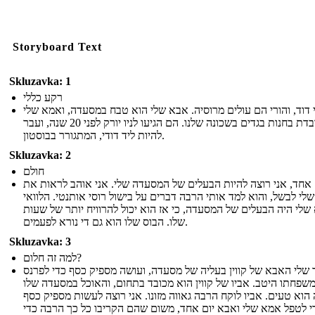
Storyboard Text
Skluzavka: 1
רקע כללי
דוד, והורי הם עולים מרוסיה. אבא שלי הוא טבח במסעדה, ואמא שלי
עובדת בחנות בגדים בשכונה שלנו. הם הגיעו לניו יורק לפני 20 שנה, ועבר
להיות ליד דודי, המתגורר בבוסטון.
Skluzavka: 2
חולם
 אחד, אני רוצה להיות הבעלים של המסעדה שלי. אני אוהב לראות את
י לבשל, ​​והוא למד אותי הרבה דברים על בישול רוסי אותנטי. הלוואי
לי היה הבעלים של המסעדה, כי אז הוא יכול להרוויח יותר של שעות
שלו. הבוס שלו הוא גם די נורא לפעמים.
Skluzavka: 3
למה זה חלום?
שלי האבא של קווין בעליה של מסעדה, ועושה מספיק כסף כדי לפרנס
שפחתו היטב. אביו של קווין הוא מכובד בתחום, והאוכל במסעדה שלו
הוא טעים. אביו לוקח הרבה גאווה מזונו. אני רוצה לעשות מספיק כסף
י לטפל אמא שלי ואבא יום אחד, משום שהם הקריבו כל כך הרבה כדי