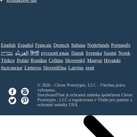
Kontaktujte nás
English
Español
Français
Deutsch
Italiana
Nederlands
Português
עברית
العَرَبِيَّة
हिन्दी
ру́сский язы́к
Dansk
Svenska
Suomi
Norsk
Türkçe
Polski
Româna
Ceština
Slovenský
Magyar
Hrvatski
български
Lietuvos
Slovenščina
Latvijas
eesti
© 2026 - Clever Prototypes, LLC - Všechna práva
vyhrazena.
StoryboardThat je ochranná známka společnosti
Clever
Prototypes , LLC
a registrovaná v Úřadu pro patenty a
ochranné známky USA