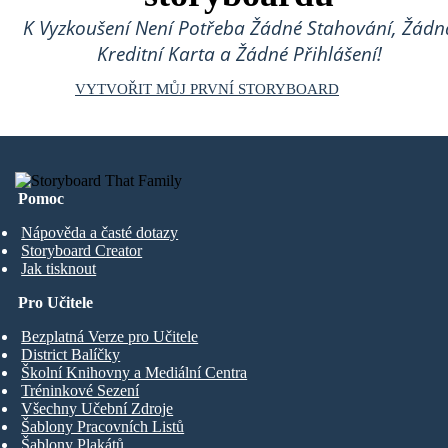
K Vyzkoušení Není Potřeba Žádné Stahování, Žádn
Kreditní Karta a Žádné Přihlášení!
VYTVOŘIT MŮJ PRVNÍ STORYBOARD
Pomoc
Nápověda a časté dotazy
Storyboard Creator
Jak tisknout
Pro Učitele
Bezplatná Verze pro Učitele
District Balíčky
Školní Knihovny a Mediální Centra
Tréninkové Sezení
Všechny Učební Zdroje
Šablony Pracovních Listů
Šablony Plakátů