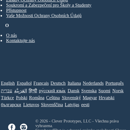
Soukromí a Zabezpečení pro Školy a Studenty
Přístupnost
Vaše Možnosti Ochrany Osobních Údajů
O
O nás
Kontaktujte nás
English
Español
Français
Deutsch
Italiana
Nederlands
Português
עברית
العَرَبِيَّة
हिन्दी
ру́сский язы́к
Dansk
Svenska
Suomi
Norsk
Türkçe
Polski
Româna
Ceština
Slovenský
Magyar
Hrvatski
български
Lietuvos
Slovenščina
Latvijas
eesti
© 2026 - Clever Prototypes, LLC - Všechna práva
vyhrazena.