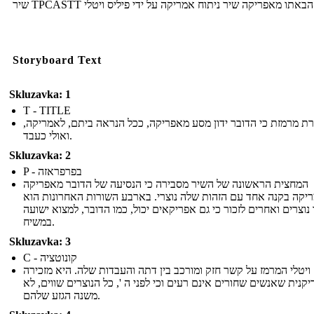
שיר TPCASTT באתו מאפריקה שיר ניתוח אמריקה על ידי פיליס ויטלי
Storyboard Text
Skluzavka: 1
T - TITLE
רת מרמזת כי הדובר ידון מסע מאפריקה, ככל הנראה ביתם, לאמריקה
ואולי כעבד.
Skluzavka: 2
P - בפרפראזה
המחצית הראשונה של השיר מסבירה כי הנסיעה של הדובר מאפריקה
יקה בקנה אחד עם הזהות שלה נוצרי. בארבע השורות האחרונות הוא
 נוצרים ואחרים לזכור כי גם אפריקאים יכול, כמו הדובר, למצוא ישועה
במשיח.
Skluzavka: 3
C - קונוטציה
ויטלי המרמז על קשר חזק ומורכב בין דתה והעבדות שלה. היא מזכירה
קנית שאנשים שחורים אינם רעים וכי לפני ה ', כל הנוצרים שווים, לא
משנה הגזע שלהם.