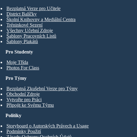
Bezplatná Verze pro Učitele
District Balíčky
Školní Knihovny a Mediální Centra
Tréninkové Sezení
Všechny Učební Zdroje
Šablony Pracovních Listů
Šablony Plakátů
Pro Studenty
Moje Třída
Photos For Class
Pro Týmy
Bezplatná Zkušební Verze pro Týmy
Obchodní Zdroje
Vytvořte pro Práci
Připojit ke Svému Týmu
Politiky
Storyboard o Autorských Právech a Usage
Podmínky Použití
Zásady Ochrany Osobních Údajů