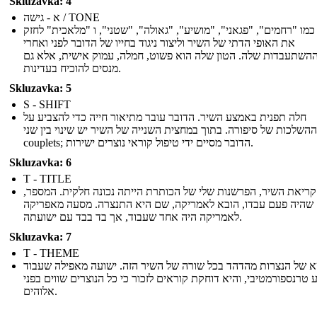
Skluzavka: 4
א - גישה / TONE
כמו "רחמים", "פגאני", "מושיע", "גאולה", "שטני", ו "מלאכית" לחזק
את האופי הדתי של השיר וליצור ניגוד בחייו של הדובר לפני ואחרי
השתעבדות שלה. הטון שלה הוא פשוט, חמלה, עמוק אישית, אלא גם
מנסים להוכיח בעדינות.
Skluzavka: 5
S - SHIFT
חלה תפנית באמצע השיר. הדובר עובר מתיאור חייה כדי להצביע על
ההשלכות של סיפורה. בתוך במחצית השנייה של השיר יש שינוי בין שני
couplets; הדובר מסיים ידי טיפול קוראי נוצרים ישירות.
Skluzavka: 6
T - TITLE
קריאת השיר, הפרשנות שלי של הכותרת הייתה נכונה חלקית. המספר
שהיה פעם עבדו, הובא לאמריקה, שם היא התנצרה. מסעה מאפריקה
לאמריקה היה אחד שעבוד, אך בד בבד עם ישועתה.
Skluzavka: 7
T - THEME
א של הנצרות מהדהד בכל שורה של השיר הזה. ישועה מאפילה שעבוד
טרנספורמטיבי, והיא דוחקת קוראים לזכור כי כל הנוצרים שווים בפני
אלוהים.