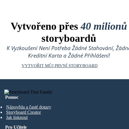
Vytvořeno přes
40 milionů
storyboardů
K Vyzkoušení Není Potřeba Žádné Stahování, Žádn
Kreditní Karta a Žádné Přihlášení!
VYTVOŘIT MŮJ PRVNÍ STORYBOARD
Pomoc
Nápověda a časté dotazy
Storyboard Creator
Jak tisknout
Pro Učitele