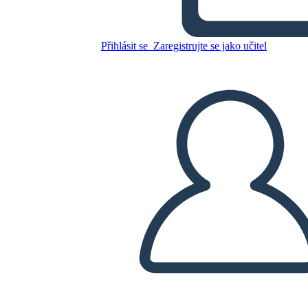
TP-CASTT
Přihlásit se
Zaregistrujte se jako učitel
Zkopírujte tento scénář
VYTVOŘIT STORYBOARD
PŘEHRÁT PREZENTACI
PŘEČTI MI