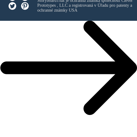
StoryboardThat je ochranná známka společnosti
Clever
Prototypes , LLC
a registrovaná v Úřadu pro patenty a
ochranné známky USA