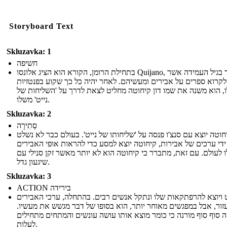
Storyboard Text
Skluzavka: 1
חשיפה
בתחילת הרומן, הקורא הוא הציג אלונסו Quijano, גבר בגיל העמידה אשר
לקרוא ספרים על אבירים ומעשיהם. לאחר יהיה כל כך שקוע בפנטזיות
, הוא משנה את שמו דון קיחוטה מחליט לצאת לדרך על 'השליחות של
נייט' משלו.
Skluzavka: 2
סְתִירָה
יחוטה יוצא עם סנצ'ו פנסה על 'שליחותו של נייט'. בעולם כבר לא נשלט
ידי ערכים של אבירות, קיחוטה יוצא למסע כדי להראות אופי האבירים
 לעולם. עם זאת, מתברר כי קיחוטה הוא לא יותר מאשר זקן סנילי עם
שיגעון גדל.
Skluzavka: 3
ACTION בירידה
 ויוצא להרפתקאות שלו ונתקל אנשים רבים. בהתחלה, ערכי האבירים
עזור, אבל במפגשים מאוחר יותר, הוא בסופו של דבר מגשש את מעשיו
ה סוף סוף מורנה כי כומר מוצא אותו עושה עונשים והמתחים מתחילים
לעלות.