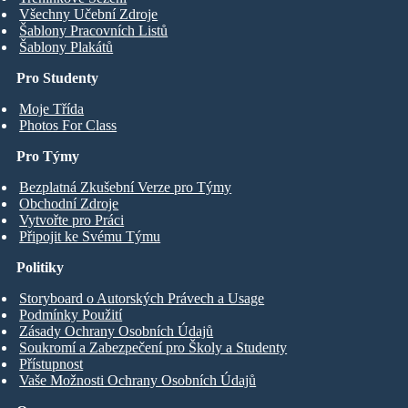
Všechny Učební Zdroje
Šablony Pracovních Listů
Šablony Plakátů
Pro Studenty
Moje Třída
Photos For Class
Pro Týmy
Bezplatná Zkušební Verze pro Týmy
Obchodní Zdroje
Vytvořte pro Práci
Připojit ke Svému Týmu
Politiky
Storyboard o Autorských Právech a Usage
Podmínky Použití
Zásady Ochrany Osobních Údajů
Soukromí a Zabezpečení pro Školy a Studenty
Přístupnost
Vaše Možnosti Ochrany Osobních Údajů