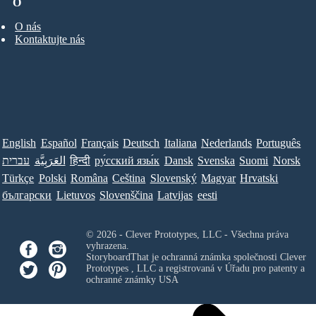
O
O nás
Kontaktujte nás
English
Español
Français
Deutsch
Italiana
Nederlands
Português
עברית
العَرَبِيَّة
हिन्दी
ру́сский язы́к
Dansk
Svenska
Suomi
Norsk
Türkçe
Polski
Româna
Ceština
Slovenský
Magyar
Hrvatski
български
Lietuvos
Slovenščina
Latvijas
eesti
© 2026 - Clever Prototypes, LLC - Všechna práva
vyhrazena.
StoryboardThat je ochranná známka společnosti
Clever
Prototypes , LLC
a registrovaná v Úřadu pro patenty a
ochranné známky USA