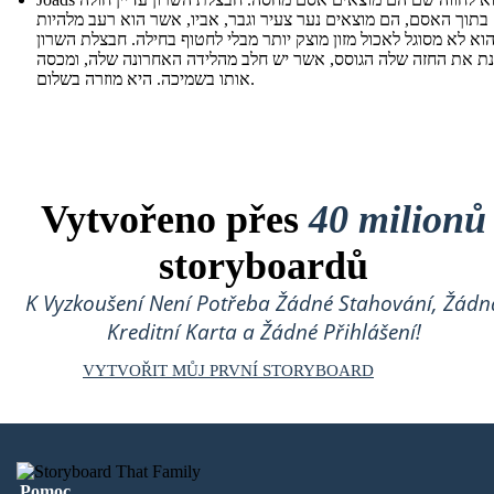
 בתוך האסם, הם מוצאים נער צעיר וגבר, אביו, אשר הוא רעב מלהיות
הוא לא מסוגל לאכול מזון מוצק יותר מבלי לחטוף בחילה. חבצלת השרון
נת את החזה שלה הגוסס, אשר יש חלב מהלידה האחרונה שלה, ומכסה
אותו בשמיכה. היא מוזרה בשלום.
Vytvořeno přes
40 milionů
storyboardů
K Vyzkoušení Není Potřeba Žádné Stahování, Žádn
Kreditní Karta a Žádné Přihlášení!
VYTVOŘIT MŮJ PRVNÍ STORYBOARD
Pomoc