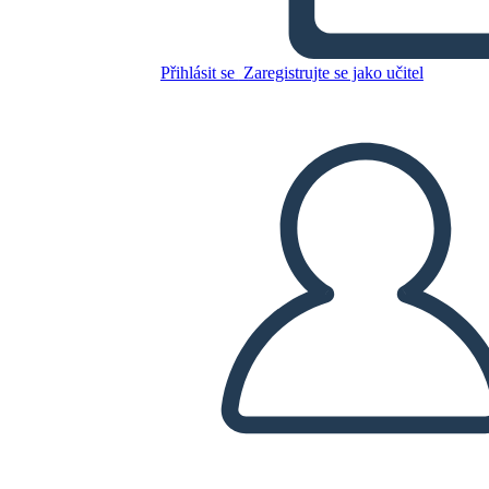
Přihlásit se
Zaregistrujte se jako učitel
Zkopírujte tento scénář
VYTVOŘIT STORYBOARD
PŘEHRÁT PREZENTACI
PŘEČTI MI