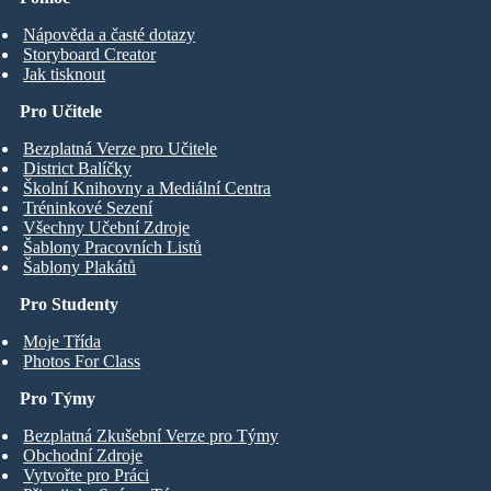
Nápověda a časté dotazy
Storyboard Creator
Jak tisknout
Pro Učitele
Bezplatná Verze pro Učitele
District Balíčky
Školní Knihovny a Mediální Centra
Tréninkové Sezení
Všechny Učební Zdroje
Šablony Pracovních Listů
Šablony Plakátů
Pro Studenty
Moje Třída
Photos For Class
Pro Týmy
Bezplatná Zkušební Verze pro Týmy
Obchodní Zdroje
Vytvořte pro Práci