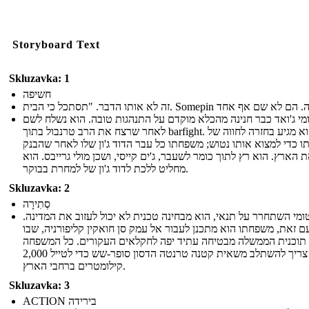
Storyboard Text
Skluzavka: 1
חשיפה
מי ג'ואד כבר חנינה מהכלא מוקדם על התנהגות טובה. הוא נשלח לשם
לאחר שרצח את הרב טרנבול בתוך barfight. הוא מגיע בחזרה לחווה של
 כדי למצוא אותו נטוש; משפחתו כל עבר הדוד ג'ון שלו לאחר שהבנק
 הארץ. הוא רץ לתוך כומר לשעבר, ג'ים קייסי, ושכן מולי גרייבס. הוא
מחליט ללכת לדוד ג'ון של למחרת בבוקר.
Skluzavka: 2
סְתִירָה
ומי השתחרר על תנאי, הוא מבחינה טכנית לא יכול לעזוב את המדינה.
ם זאת, משפחתו הוא מתכנן לעבור אל עמק סן חואקין קליפורניה, שבו
 תוכנית הממשלה מבטיחה עתיד יפה לחקלאים העקורים. כל המשפחה
וקייסי צריך להשתלב משאית קטנה טרנטה הדסון סופר-שש כדי לטייל 2,000
קילומטרים ברחבי הארץ.
Skluzavka: 3
ACTION בירידה