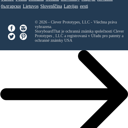
български
Lietuvos
Slovenščina
Latvijas
eesti
© 2026 - Clever Prototypes, LLC - Všechna práva
vyhrazena.
StoryboardThat je ochranná známka společnosti
Clever
Prototypes , LLC
a registrovaná v Úřadu pro patenty a
ochranné známky USA