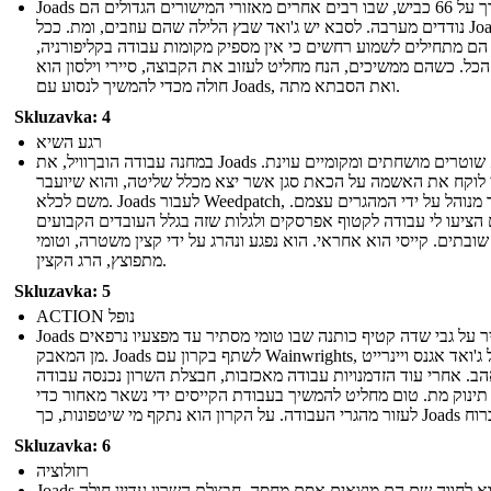
Joads לדרך על 66 כביש, שבו רבים אחרים מאזורי המישורים הגדולים הם
נודדים מערבה. לסבא יש ג'ואד שבץ הלילה שהם עוזבים, ומת. ככל Joads
 הם מתחילים לשמוע רחשים כי אין מספיק מקומות עבודה בקליפורניה,
כל. כשהם ממשיכים, הנח מחליט לעזוב את הקבוצה, סיירי וילסון הוא
חולה מכדי להמשיך לנסוע עם Joads, ואת הסבתא מתה.
Skluzavka: 4
רגע השיא
במחנה עבודה הובךוויל, את Joads למצוא שוטרים מושחתים ומקומיים עוינת.
 לוקח את האשמה על הכאת סגן אשר יצא מכלל שליטה, והוא שיועבר
משם לכלא. Joads לעבור Weedpatch, אשר מנוהל על ידי המהגרים עצמם.
הציעו לי עבודה לקטוף אפרסקים ולגלות שזה בגלל העובדים הקבועים
שובתים. קייסי הוא אחראי. הוא נפגע ונהרג על ידי קצין משטרה, וטומי
מתפוצץ, הרג הקצין.
Skluzavka: 5
ACTION נופל
Joads להעביר על גבי שדה קטיף כותנה שבו טומי מסתיר עד מפצעיו נרפאים
מן המאבק. Joads לשתף בקרון עם Wainwrights, ואל ג'ואד אגנס ויינרייט
ב. אחרי עוד הזדמנויות עבודה מאכזבות, חבצלת השרון נכנסה עבודה
 תינוק מת. טום מחליט להמשיך בעבודת הקייסים ידי נשאר מאחור כדי
Skluzavka: 6
רזולוציה
Joads לבוא לחווה שם הם מוצאים אסם מחסה. חבצלת השרון עדיין חולה