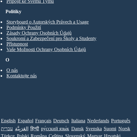
Připojit ke Svému Týmu
Politiky
Storyboard o Autorských Právech a Usage
Podmínky Použití
Zásady Ochrany Osobních Údajů
Soukromí a Zabezpečení pro Školy a Studenty
Přístupnost
Vaše Možnosti Ochrany Osobních Údajů
O
O nás
Kontaktujte nás
English
Español
Français
Deutsch
Italiana
Nederlands
Português
Norsk
Suomi
Svenska
Dansk
ру́сский язы́к
हिन्दी
العَرَبِيَّة
עברית
Türkçe
Polski
Româna
Ceština
Slovenský
Magyar
Hrvatski