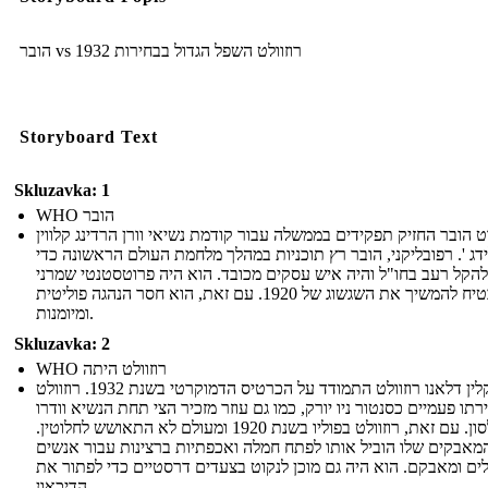
הובר vs רוזוולט השפל הגדול בבחירות 1932
Storyboard Text
Skluzavka: 1
WHO הובר
 הובר החזיק תפקידים בממשלה עבור קודמת נשיאי וורן הרדינג קלווין
דג '. רפובליקני, הובר רץ תוכניות במהלך מלחמת העולם הראשונה כדי
להקל רעב בחו"ל והיה איש עסקים מכובד. הוא היה פרוטסטנטי שמרני
כי הבטיח להמשיך את השגשוג של 1920. עם זאת, הוא חסר הנהגה פוליטית
ומיומנות.
Skluzavka: 2
WHO רוזוולט היתה
פרנקלין דלאנו רוזוולט התמודד על הכרטיס הדמוקרטי בשנת 1932. רוזוולט
רתו פעמיים כסנטור ניו יורק, כמו גם עוזר מזכיר הצי תחת הנשיא וודרו
וילסון. עם זאת, רוזוולט בפוליו בשנת 1920 ומעולם לא התאושש לחלוטין.
מאבקים שלו הוביל אותו לפתח חמלה ואכפתיות ברצינות עבור אנשים
לים ומאבקם. הוא היה גם מוכן לנקוט בצעדים דרסטיים כדי לפתור את
הדיכאון.