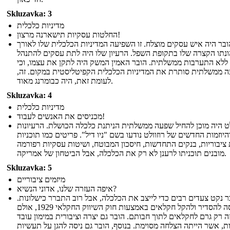
Skluzavka: 3
מדיניות כלכלית
החלטות עסקיות תישארנה מרצון!
ובר היה איש עסקים מוצלח. זו השפיעה המדיניות הכלכלית שלו לאורך
נתו הקצרה שלו בתקופת השפל. הרעיון שלו היה לתת עסקים להתנהל
ללא התערבות ממשלתית. הובר האמין המשק היה לתקן את עצמו, וכי
 ממשלתית סותרת את המדיניות הכלכלית הקפיטליסטית במקום. זה,
לעומת זאת, היה כבומרנג מאוד.
Skluzavka: 4
מדיניות כלכלית
מכניסים את האנשים לעבוד!
לט היה מוכן להחיל שפעה ממשלתית הניתנת כלכלה הכושלת. הרעיונות
היוזמות החדשים של רוזוולט נודעו בשם "ניו דיל". פריטים כמו תוכניות
 ציבוריות, בנקים התחדשות, חיסכון המבוטח, ושיטות עסקיות רפורמה
מובנים תוכניתו לרענן לא רק את הכלכלה, אבל הביטחון של אמריקה.
Skluzavka: 5
מיזמים ציבוריים
איפה העזרה שלנו, אדוני הנשיא?
ר נקט צעדים רבים כדי לייצב את הכלכלה, אבל רוב התברר כישלונות.
הוא ניסה להסדיר ולהקל חקלאים באמצעות חוק השיווק החקלאי 1929, אולם
ה רק גרם לחקלאים לתוך חבותם. הובר גם יצרה וציבורית במימון עובד
ות, אשר הייתה הצלחה מסוימת. בנוסף, הובר גם ניסה להגן על תעשיות