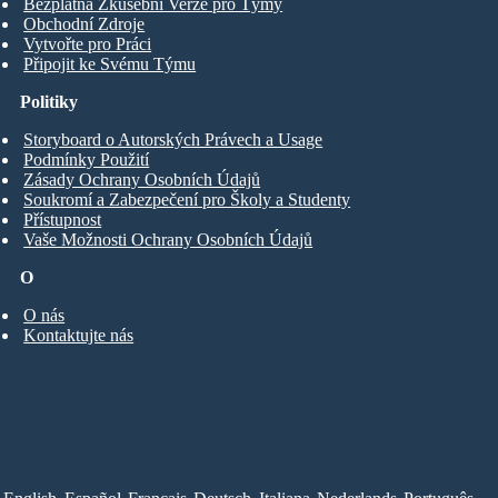
Bezplatná Zkušební Verze pro Týmy
Obchodní Zdroje
Vytvořte pro Práci
Připojit ke Svému Týmu
Politiky
Storyboard o Autorských Právech a Usage
Podmínky Použití
Zásady Ochrany Osobních Údajů
Soukromí a Zabezpečení pro Školy a Studenty
Přístupnost
Vaše Možnosti Ochrany Osobních Údajů
O
O nás
Kontaktujte nás