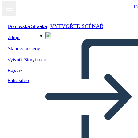
Př
VYTVOŘTE SCÉNÁŘ
Domovská Stránka
Zdroje
Stanovení Ceny
Vytvořit Storyboard
Rejstřík
Přihlásit se