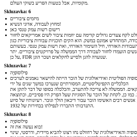
מקומיות, אבל בטעות הפריע בשוקי העולם.
Skluzavka: 6
מיזמים ציבוריים
מחוץ לעבודה, אדוני הנשיא!
רישום רשות עמק טנסי כאן
ולט לקח צעדים גדולים קדימה עם יוזמות ציבור לשים אמריקאים לחזור
ודה, המתחדש אמונם במשק. הוא הקים תוכניות עבודות ציבוריות כגון
עבודות האזרחי, חיל השימור האזרחי, ואת רשות עמק טנסי. בעשותם
נשים הועמדו לחזור לעבודה דרך הממשלה על פרויקטים ציבוריים. יתר
על כן, FDR שנועדה להגן ולסייע לחקלאים ושכר הוגן.
Skluzavka: 7
פִילוֹסוֹפִיָה
ופיה הפוליטית ואידיאולוגית של הובר הייתה להישאר נאמנים לערכים
הכלכליים הקפיטליסטיים, המסורתיים שנערכו במשך שנים על ידי
אים. הממשלה לא צריכה להתערב, והכלכלה בסופו של דבר לתקן את
 כמו כן, לקחת של הובר על הסוגיות שעל הפרק היו פסיביים, וכתוצאה
אנשים רבים האשימו הובר עבור דיכאון הולך וגובר. רעיונותיו של סיוע
התנדבותי התבררו לנפילתו בבחירות של 1932.
Skluzavka: 8
פִילוֹסוֹפִיָה
בוא נעשה את זה!
ופיה והאידיאולוגית של רוזוולט נחו רצונו להביא מיידית, ודרסטי, שינוי