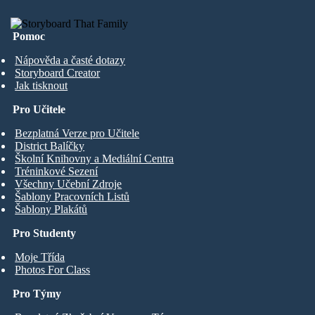
Pomoc
Nápověda a časté dotazy
Storyboard Creator
Jak tisknout
Pro Učitele
Bezplatná Verze pro Učitele
District Balíčky
Školní Knihovny a Mediální Centra
Tréninkové Sezení
Všechny Učební Zdroje
Šablony Pracovních Listů
Šablony Plakátů
Pro Studenty
Moje Třída
Photos For Class
Pro Týmy