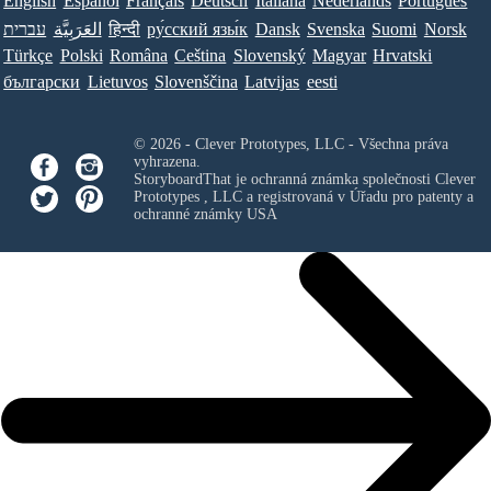
English
Español
Français
Deutsch
Italiana
Nederlands
Português
Norsk
Suomi
Svenska
Dansk
ру́сский язы́к
हिन्दी
العَرَبِيَّة
עברית
Türkçe
Polski
Româna
Ceština
Slovenský
Magyar
Hrvatski
български
Lietuvos
Slovenščina
Latvijas
eesti
© 2026 - Clever Prototypes, LLC - Všechna práva
vyhrazena.
StoryboardThat je ochranná známka společnosti
Clever
Prototypes , LLC
a registrovaná v Úřadu pro patenty a
ochranné známky USA