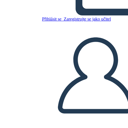
השפל הגדול - הובר לעומת FDR:
הבחירות של 1932
Přihlásit se
Zaregistrujte se jako učitel
Zkopírujte tento scénář
VYTVOŘIT STORYBOARD
PŘEHRÁT PREZENTACI
PŘEČTI MI