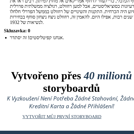
ף הכלכלי, כדי לעזור לדחוף אמריקאים אל מחוץ למיתון. רבים ראו את
עיונות כסוציאליסטיים, אבל למען רוזוולט, רגולציה ממשלתית פדרלית
יוע היה הכרחית. התקנות והשינויים של רוזוולט בממשל הפדרלי חלחלו
נים רבות, אפילו היום. להאמין זה, רוזוולט ניצח ניצחון סוחף בבחירות
לנשיאות של 1932.
Skluzavka: 0
אנחנו קפיטליסטים! זה יסתדר.
Vytvořeno přes
40 milionů
storyboardů
K Vyzkoušení Není Potřeba Žádné Stahování, Žádn
Kreditní Karta a Žádné Přihlášení!
VYTVOŘIT MŮJ PRVNÍ STORYBOARD