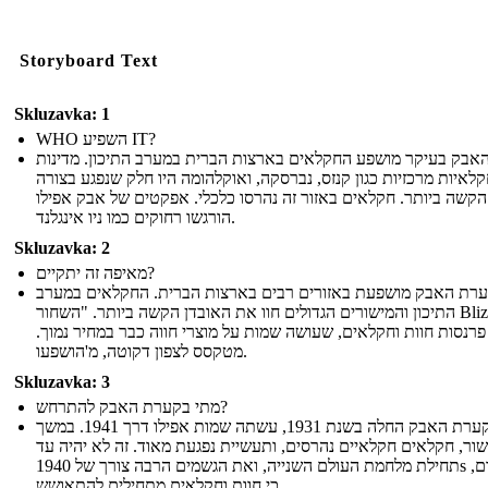
Storyboard Text
Skluzavka: 1
WHO השפיע IT?
אבק בעיקר מושפע החקלאים בארצות הברית במערב התיכון. מדינות
לאיות מרכזיות כגון קנזס, נברסקה, ואוקלהומה היו חלק שנפגע בצורה
הקשה ביותר. חקלאים באזור זה נהרסו כלכלי. אפקטים של אבק אפילו
הורגשו רחוקים כמו ניו אינגלנד.
Skluzavka: 2
מאיפה זה יתקיים?
רת האבק מושפעת באזורים רבים בארצות הברית. החקלאים במערב
התיכון והמישורים הגדולים חוו את האובדן הקשה ביותר. "השחור Blizzards"
פרנסות חוות וחקלאים, שעושה שמות על מוצרי חווה כבר במחיר נמוך
מטקסס לצפון דקוטה, מ'הושפעו.
Skluzavka: 3
מתי בקערת האבק להתרחש?
קערת האבק החלה בשנת 1931, עשתה שמות אפילו דרך 1941. במשך
ור, חקלאים חקלאיים נהרסים, ותעשיית נפגעת מאוד. זה לא יהיה עד
תחילת מלחמת העולם השנייה, ואת הגשמים הרבה צורך של 1940s מוקדם,
כי חוות וחקלאים מתחילים להתאושש.