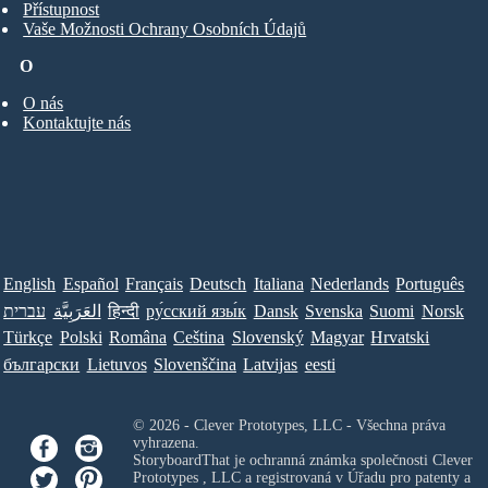
Přístupnost
Vaše Možnosti Ochrany Osobních Údajů
O
O nás
Kontaktujte nás
English
Español
Français
Deutsch
Italiana
Nederlands
Português
עברית
العَرَبِيَّة
हिन्दी
ру́сский язы́к
Dansk
Svenska
Suomi
Norsk
Türkçe
Polski
Româna
Ceština
Slovenský
Magyar
Hrvatski
български
Lietuvos
Slovenščina
Latvijas
eesti
© 2026 - Clever Prototypes, LLC - Všechna práva
vyhrazena.
StoryboardThat je ochranná známka společnosti
Clever
Prototypes , LLC
a registrovaná v Úřadu pro patenty a