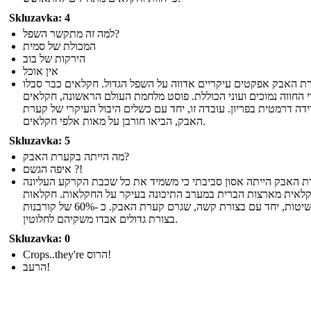
Skluzavka: 4
למה זה מתקשר השפל?
המכולת של סמית
הירקות של בוב
אין אוכל
רת האבק אפקטים עיקריים אדווה על השפל הגדול. חקלאים כבר סבלו
 החווה נמוכים ועוני הכוללת. פוסט מלחמת העולם הראשונה, חקלאים
ידה דרמטית בפריון. עובדה זו, יחד עם כשלים היבול העיקרי של קערת
האבק, הביאו חורבן על מאות אלפי חקלאים.
Skluzavka: 5
מה הייתה בקערת האבק?
איפה הגשם ?!
 האבק הייתה אסון סביבתי כי משמיד את כל שכבת הקרקע העליונה
לאית מארצות הברית במערב התיכונה בעיקר על החקלאות. חקלאות
שיטות, יחד עם בצורת קשה, שגרם קערת האבק. כ -60% של קורבנות
בצורת גדולים אבדו משקיהם לחלוטין.
Skluzavka: 0
Crops..they're הרוס!
הרעב!