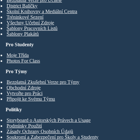
Bezplatná Verze pro Učitele
District Balíčky
Školní Knihovny a Mediální Centra
Tréninkové Sezení
Všechny Učební Zdroje
Šablony Pracovních Listů
Šablony Plakátů
Pro Studenty
Moje Třída
Photos For Class
Pro Týmy
Bezplatná Zkušební Verze pro Týmy
Obchodní Zdroje
Vytvořte pro Práci
Připojit ke Svému Týmu
Politiky
Storyboard o Autorských Právech a Usage
Podmínky Použití
Zásady Ochrany Osobních Údajů
Soukromí a Zabezpečení pro Školy a Studenty