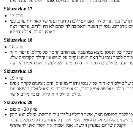
ומדבר סילס על חתונת אהרון. סיילס אומר דולים על העבר שלו.
Skluzavka: 17
פרק 17
ו של ננסי, פריסילה, ואביהם ללכת גודפרי וננסי של לארוחת ערב. כפי
 מדברים, ננסי דן הצער והאכזבה לה שהם לא היו ילדים. גודפרי רצה
לאמץ בעבר, אבל ננסי לא.
Skluzavka: 18
פרק 18
שלד של דנסטן נמצא במחצבה עם הזהב החסר של סיילס. גודפרי חוזר
יתה לספר ננסי על האח ומגיע נקיים על הנישואין והילד הקודמים שלו.
Skluzavka: 19
פרק 19
של סיילס הוא חזר אליו. ננסי גודפרי מגיעים, והם מציעים לקחת אפים
תם. סילס מאפשר אפי לבחור, והיא מבהירה כי היא לעולם תישאר עם
סילס. סיילס הוא קלה, ובוכה מרוב אושר.
Skluzavka: 20
פרק 20 - סיכום
י ללכת הפנסים חצר, אשר הוחלף על ידי עיר-חרושת. סיילס הוא תוכן
 הישנים שלו נמחקו לחלוטין. אפי ואהרון להתחתן, גודפרי משלם עבור
הקבלה שלהם בפונדק הקשת, אבל ישמור את הסוד ואינו להשתתף.