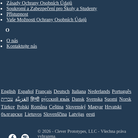
Zásady Ochrany Osobních Údajů
Soukromí a Zabezpečení pro Školy a Studenty
Přístupnost
Vaše Možnosti Ochrany Osobních Údajů
O
O nás
Kontaktujte nás
English
Español
Français
Deutsch
Italiana
Nederlands
Português
Norsk
Suomi
Svenska
Dansk
ру́сский язы́к
हिन्दी
العَرَبِيَّة
עברית
Türkçe
Polski
Româna
Ceština
Slovenský
Magyar
Hrvatski
български
Lietuvos
Slovenščina
Latvijas
eesti
© 2026 - Clever Prototypes, LLC - Všechna práva
vyhrazena.