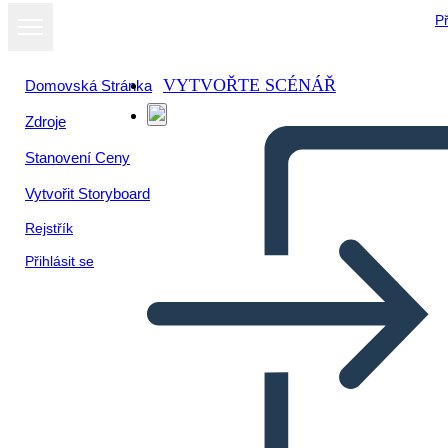
Př
VYTVOŘTE SCÉNÁŘ
Domovská Stránka
Zdroje
Stanovení Ceny
Vytvořit Storyboard
Rejstřík
Přihlásit se