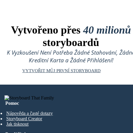
Vytvořeno přes
40 milionů
storyboardů
K Vyzkoušení Není Potřeba Žádné Stahování, Žádn
Kreditní Karta a Žádné Přihlášení!
VYTVOŘIT MŮJ PRVNÍ STORYBOARD
Pomoc
Nápověda a časté dotazy
Storyboard Creator
Jak tisknout