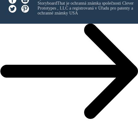
StoryboardThat je ochranná známka společnosti
Clever
Prototypes , LLC
a registrovaná v Úřadu pro patenty a
ochranné známky USA