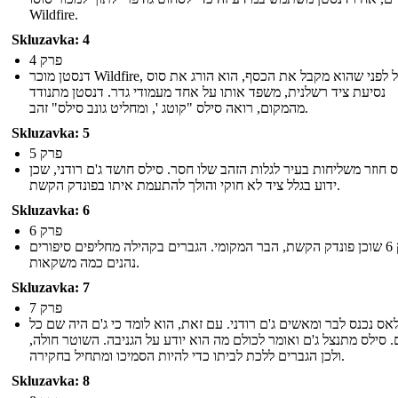
Wildfire.
Skluzavka: 4
פרק 4
דנסטן מוכר Wildfire, אבל לפני שהוא מקבל את הכסף, הוא הורג את סוס
נסיעת ציד רשלנית, משפד אותו על אחד מעמודי גדר. דנסטן מתנודד
מהמקום, רואה סילס "קוטג ', ומחליט גונב סילס" זהב.
Skluzavka: 5
פרק 5
 חוזר משליחות בעיר לגלות הזהב שלו חסר. סילס חושד ג'ם רודני, שכן
ידוע בגלל ציד לא חוקי והולך להתעמת איתו בפונדק הקשת.
Skluzavka: 6
פרק 6
פרק 6 שוכן פונדק הקשת, הבר המקומי. הגברים בקהילה מחליפים סיפורים
נהנים כמה משקאות.
Skluzavka: 7
פרק 7
אס נכנס לבר ומאשים ג'ם רודני. עם זאת, הוא לומד כי ג'ם היה שם כל
. סילס מתנצל ג'ם ואומר לכולם מה הוא יודע על הגניבה. השוטר חולה,
ולכן הגברים ללכת לביתו כדי להיות הסמיכו ומתחיל בחקירה.
Skluzavka: 8