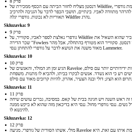
פרק 8
דנסטן מצליח לחזור הביתה עם הכסף ממכירת של Wildfire, הגורמת גודפרי
להרהר מתוודה לאביו. בינתיים, תושבי הכפר לדבר על הגניבה ולהרכיב
תאוריות לא נכונות. גודפרי יגלה Wildfire נהרג.
Skluzavka: 9
פרק 9
גודפרי נאלצת לספר לאביו, סקווייר, על Wildfire ולהסביר שהוא השאיל את
שכר הדירה "Fowlers כדי דנסטן. סקווייר הוא מטורף בהתחלה, אבל מהר
מאוד משנה את הנושא לדבר על גודפרי להתחתן ננסי Lammeter.
Skluzavka: 10
פרק 10
הגיע זמן חג המולד, והאנשים של Raveloe להיות ידידותיים יותר עם סילס,
שים רע כי הוא נשדד. אנשים לבקרו בביתו, ולהביא לו מתנות. משפחת
Skluzavka: 11
פרק 11
 זה ראש השנה ויש חגיגה בבית של קאס. במסיבה, גברים עושים שיחה
ל נשים. ננסי גודפרי מחול. ננסי היא בדיכאון מזה שהוא לא ביקש ממנה
להינשא לו.
Skluzavka: 12
פרק 12
מולי, אשתו הסודית של גודפרי, מגיעה Raveloe להתעמת איתו עם זאת, היא