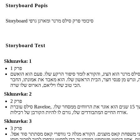
Storyboard Popis
Storyboard סיכומי פרק סילס מרנר ומארגן גרפי
Storyboard Text
Skluzavka: 1
פרק 1
ילס מרנר הוא הציג, והקורא לומד סיפור הרקע שלו. פעם הוא הואשם
ה, וגרש מן פנסי חצר, הבית הראשון שלו. הוא מאבד את אמונתו, החבר
הכי טוב שלו ויליאם, הארוס שלו שרה.
Skluzavka: 2
פרק 2
סילס עוברת Raveloe, ובמשך 15 שנים הוא אוגר את הרווחים ממסחר שלו.
אורח החיים המתבודדים שלו, גורם לו להיות הקורבן של רכילות.
Skluzavka: 3
פרק 3
י משפחת קאס מוצגים. הקורא מגלה כי גודפרי קאס מסתתר סוד אפל.
ים, אחיו דנסטן משתמש במידע זה כדי לסחוט גודפרי לתוך למכור סוסו,