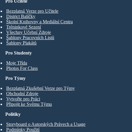
Pro Učitele
Bezplatná Verze pro Učitele
District Balíčky
Školní Knihovny a Mediální Centra
Tréninkové Sezení
Všechny Učební Zdroje
Šablony Pracovních Listů
Šablony Plakátů
Pro Studenty
Moje Třída
Photos For Class
Pro Týmy
Bezplatná Zkušební Verze pro Týmy
Obchodní Zdroje
Vytvořte pro Práci
Připojit ke Svému Týmu
Politiky
Storyboard o Autorských Právech a Usage
Podmínky Použití