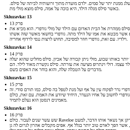
לג ממנת יתר של סמים. ילדם מועדת מתוך זרועותיה לביתה של סילס.
כאשר סילס מגלה הילד, היא בוכה על אמה, סילס מוצא מולי מת.
Skluzavka: 13
פרק 13
סילס ממהרת אל הבית האדום עם הילד של מולי גודפרי. הוא מביא את
 אשר מבטא את אמו של הילד מתה. גודפרי בחשאי מאשר שזה אשתו
וילדיו. עם זאת, גודפרי חוזר למסיבה, תחוש לרצות ננסי לרדוף אחריה.
Skluzavka: 14
פרק 14
יותר באותו שבוע, מולי ניתן קבורה של אביון. סילס מחליט שהוא יעלה
ד עצמו. דולי וינתרופ מציעה את עזרתה. סילס נקשרת מאוד לילד. הם
מדברים על הטבלה שלה, והוא בוחר את האפים בשם.
Skluzavka: 15
פרק 15
דפרי נדר לפקוח עין על אף ועל מנת לטפל בה סילס, כמו תורם סודי. זה
ודפרי לחשוב על אחיו הנעדר, היחיד שיודע את האמת. עם זאת, כולם
מאמינים דנסטן הוא נעלם לתמיד.
Skluzavka: 16
פרק 16
שש עשר שנים לעבור. כולם Raveloe הזדקן אך נשאר אותו הדבר, למעט
 אשר הפך לאדם טוב יותר בגלל אף. אפים מקבלים אהרון לגרום לה גן