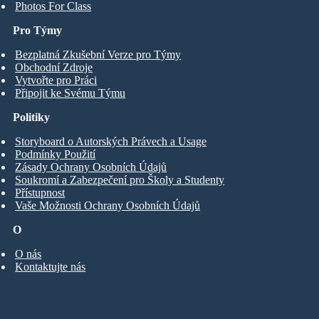
Photos For Class
Pro Týmy
Bezplatná Zkušební Verze pro Týmy
Obchodní Zdroje
Vytvořte pro Práci
Připojit ke Svému Týmu
Politiky
Storyboard o Autorských Právech a Usage
Podmínky Použití
Zásady Ochrany Osobních Údajů
Soukromí a Zabezpečení pro Školy a Studenty
Přístupnost
Vaše Možnosti Ochrany Osobních Údajů
O
O nás
Kontaktujte nás