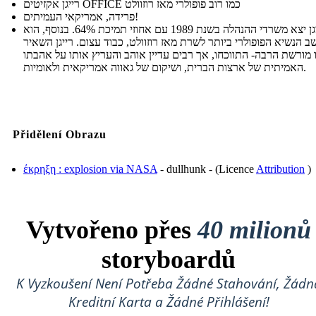
רייגן אקזיטים OFFICE כמו רוב פופולרי מאז רוזוולט
פרידה, אמריקאי העמיתים!
רייגן יצא משרדי ההנהלה בשנת 1989 עם אחוזי תמיכת 64%. בנוסף, הוא
ב הנשיא הפופולרי ביותר לשרת מאז רוזוולט, כבוד עצום. רייגן השאיר
 מורשת הרבה- התווכחו, אך רבים עדיין אוהב והעריץ אותו על אהבתו
האמיתית של ארצות הברית, ושיקום של גאווה אמריקאית ולאומיות.
Přidělení Obrazu
έκρηξη : explosion via NASA
- dullhunk - (Licence
Attribution
)
Vytvořeno přes
40 milionů
storyboardů
K Vyzkoušení Není Potřeba Žádné Stahování, Žádn
Kreditní Karta a Žádné Přihlášení!