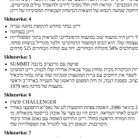
 הכוכבים". קוראת לווין חלל מסיבי ליירט ולהשמיד טילים סובייטיים,
Skluzavka: 4
רייגן נבחר מחדש לתקופת כהונה שנייה
רייגן בנצחונה
ד רייגן היה מועמד שוב כמועמד הרפובליקני לנשיאות בתוך הפופולריות
צומה שלו. הוא הביס המועמד הדמוקרטי וולטר מונדייל בניצחון סוחף,
Skluzavka: 5
SUMMIT פגישה עם גורבצ'וב בז'נבה
ות הביקורת מבית ומחוץ עבור צבאית אדירה שלו לבנות, רייגן המשיכו
לשפר את היחסים עם ברית המועצות ומנהיגה שזה עתה נבחר מיכאיל
בצ'וב. בפסגת ז'נבה, זה היה המפגש הראשון של השנייה בארה"ב וראשי
מועצות של מדינה מאז 1979.
Skluzavka: 6
ופיצוץ CHALLENGER
ב -28 בינואר 1986, האומה צפתה ההסעות לנג של נאס"א התפוצצו באוויר
געים לאחר המראה. רבים היו גם מצר על אובדן כריסטה מקאוליף, מי
היה המורה הראשון בחלל. רייגן התייחס האומה עם נאום אוהד כיבוד
הקורבנות. הנאום רק עזר להגדיל את הפופולריות שלו.
Skluzavka: 7