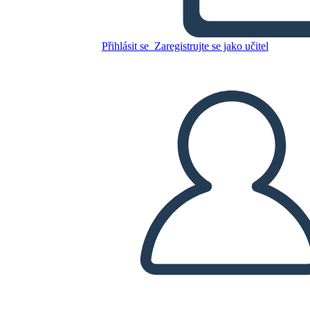
Přihlásit se
Zaregistrujte se jako učitel
Zkopírujte tento scénář
VYTVOŘIT STORYBOARD
PŘEHRÁT PREZENTACI
PŘEČTI MI