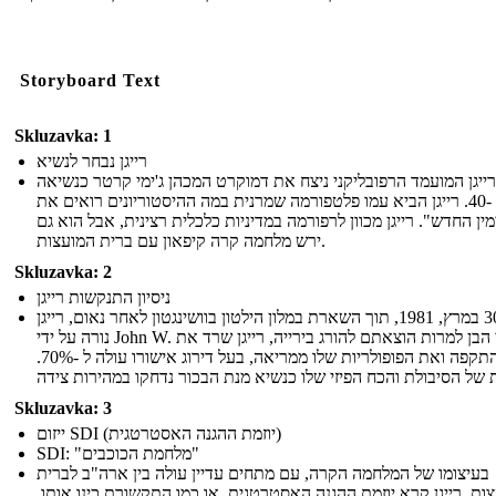
Storyboard Text
Skluzavka: 1
רייגן נבחר לנשיא
רייגן המועמד הרפובליקני ניצח את דמוקרט המכהן ג'ימי קרטר כנשיאה
ה -40. רייגן הביא עמו פלטפורמה שמרנית במה ההיסטוריונים רואים את
מין החדש". רייגן מכוון לרפורמה במדיניות כלכלית רצינית, אבל הוא גם
ירש מלחמה קרה קיפאון עם ברית המועצות.
Skluzavka: 2
ניסיון התנקשות רייגן
ב- 30 במרץ, 1981, תוך השארת במלון הילטון בוושינגטון לאחר נאום, רייגן
נורה על ידי John W. הינקלי הבן למרות הוצאתם להורג בירייה, רייגן שרד את
ההתקפה ואת הפופולריות שלו ממריאה, בעל דירוג אישורו עולה ל -70%.
Skluzavka: 3
ייזום SDI (יוזמת ההגנה האסטרטגית)
SDI: "מלחמת הכוכבים"
בעיצומו של המלחמה הקרה, עם מתחים עדיין עולה בין ארה"ב לברית
ות, רייגן קרא יוזמת ההגנה האסטרטגית, או כמו התקשורת כינו אותו,