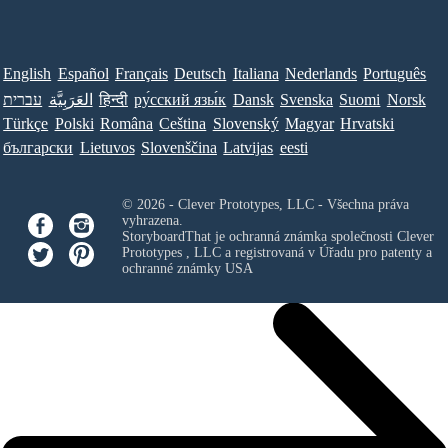
English
Español
Français
Deutsch
Italiana
Nederlands
Português
Norsk
Suomi
Svenska
Dansk
ру́сский язы́к
हिन्दी
العَرَبِيَّة
עברית
Türkçe
Polski
Româna
Ceština
Slovenský
Magyar
Hrvatski
български
Lietuvos
Slovenščina
Latvijas
eesti
© 2026 - Clever Prototypes, LLC - Všechna práva
vyhrazena.
StoryboardThat je ochranná známka společnosti
Clever
Prototypes , LLC
a registrovaná v Úřadu pro patenty a
ochranné známky USA