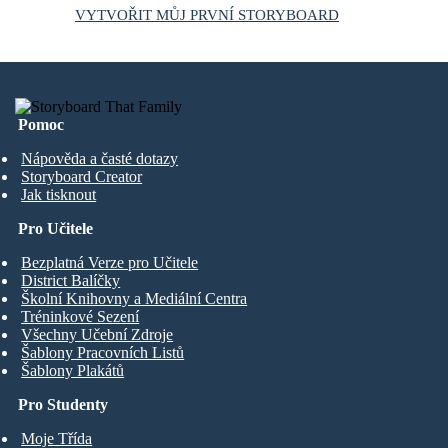
VYTVOŘIT MŮJ PRVNÍ STORYBOARD
Pomoc
Nápověda a časté dotazy
Storyboard Creator
Jak tisknout
Pro Učitele
Bezplatná Verze pro Učitele
District Balíčky
Školní Knihovny a Mediální Centra
Tréninkové Sezení
Všechny Učební Zdroje
Šablony Pracovních Listů
Šablony Plakátů
Pro Studenty
Moje Třída