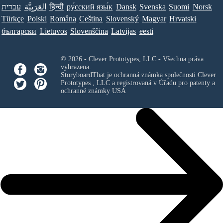
עברית
العَرَبِيَّة
हिन्दी
ру́сский язы́к
Dansk
Svenska
Suomi
Norsk
Türkçe
Polski
Româna
Ceština
Slovenský
Magyar
Hrvatski
български
Lietuvos
Slovenščina
Latvijas
eesti
© 2026 - Clever Prototypes, LLC - Všechna práva
vyhrazena.
StoryboardThat je ochranná známka společnosti
Clever
Prototypes , LLC
a registrovaná v Úřadu pro patenty a
ochranné známky USA