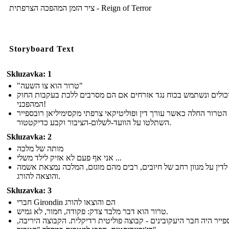
ציר הזמן המהפכה הצרפתית - Reign of Terror
Storyboard Text
Skluzavka: 1
"טרור הוא צו השעה"
יכולים ונשתמש בכוח נגד אזרחים אם הם מסרבים ללכת בעקבות החוק
המהפכני!
הטרור החלה כאשר עורך דין ופוליטיקאי צרפתי מקסימיליאן רובספייר
השתלטו על הוועד-לשלום-הציבור וקבע כדיקטטור.
Skluzavka: 2
מותה של מלכה
אני אף פעם לא אזיק לילד משלי ...
לדין על מגוון רחב של חיובים, רבים מהם מוגזם, המלכה נמצאת אשמה
והוצאה להורג.
Skluzavka: 3
חברי Girondin הם והוצאו להורג
טרור הוא דבר מלבד צדק: פקודה, חמור, לא גמיש.
ספייר היה חבר היעקובינים - קבוצה פוליטית רדיקלית. הקבוצה היריבה