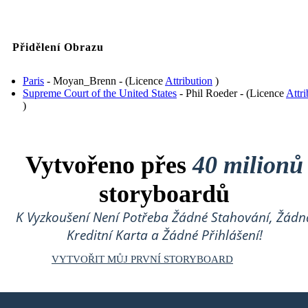
Přidělení Obrazu
Paris
- Moyan_Brenn - (Licence
Attribution
)
Supreme Court of the United States
- Phil Roeder - (Licence
Attri
)
Vytvořeno přes
40 milionů
storyboardů
K Vyzkoušení Není Potřeba Žádné Stahování, Žádn
Kreditní Karta a Žádné Přihlášení!
VYTVOŘIT MŮJ PRVNÍ STORYBOARD