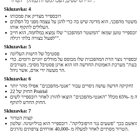
הז'ירונדיסטים, הפכו למטרות במהלך "הטרור".
Skluzavka: 4
רובספייר מצדיק את סמכותו
שטר מהפכני, הוא מדינה שיש בה כדי להגן על עצמה מפני כל הפלגים
העלולים לתקוף אותו.
ובספייר טוען שמאז "המשטר המהפכני" שלו נמצא במלחמה, הוא חייב
"לפעול בצורה בלתי רגילה".
Skluzavka: 5
פסטיבל של הישות העליונה
בספייר נוצר הדת המהפכנית שלו מבוסס על מודלים יווניים ורומים. כדי
"ת" מערכת האמונות החדשה הזו הוא ארגן פסטיבל מסיבי, מעורבים
הר מעשה ידי אדם, אשר ניהל.
Skluzavka: 6
חקיקה חדשה עושה ניסויים עבור "אנטי-מהפכנים" אפילו מהר יותר!
החוק של 22 Prairial
למעלה מ -65% מכלל "האנטי-מהפכנים" הוצאו להורג לאחר רובספייר לשים
החוק החדש לתוקף.
Skluzavka: 7
קצות הטרור
ואשם בכך "פשעים נגד הרפובליקה". רובספייר הוא בגיליוטינה. שלטון
הטרור מסתיים לאחר למעלה מ -40,000 אזרחים צרפתים נהרגים.