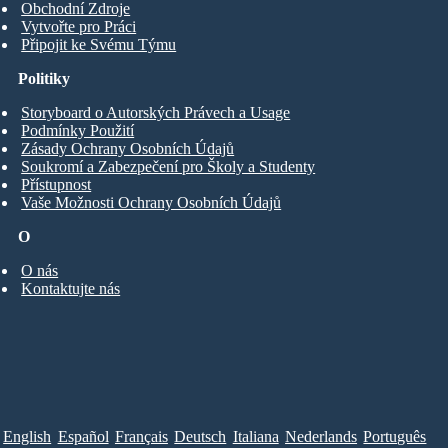
Obchodní Zdroje
Vytvořte pro Práci
Připojit ke Svému Týmu
Politiky
Storyboard o Autorských Právech a Usage
Podmínky Použití
Zásady Ochrany Osobních Údajů
Soukromí a Zabezpečení pro Školy a Studenty
Přístupnost
Vaše Možnosti Ochrany Osobních Údajů
O
O nás
Kontaktujte nás
English
Español
Français
Deutsch
Italiana
Nederlands
Português