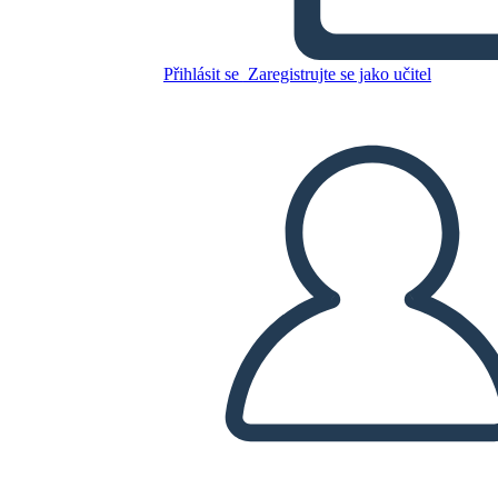
Terror ציר הזמן
Přihlásit se
Zaregistrujte se jako učitel
Zkopírujte tento scénář
VYTVOŘIT STORYBOARD
PŘEHRÁT PREZENTACI
PŘEČTI MI