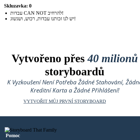
Skluzavka: 0
עבדות CAN NOT להרחיב!
יש לנו זכותנו עבדות, רכוש, ושגשוג!
Vytvořeno přes
40 milionů
storyboardů
K Vyzkoušení Není Potřeba Žádné Stahování, Žádn
Kreditní Karta a Žádné Přihlášení!
VYTVOŘIT MŮJ PRVNÍ STORYBOARD
Pomoc