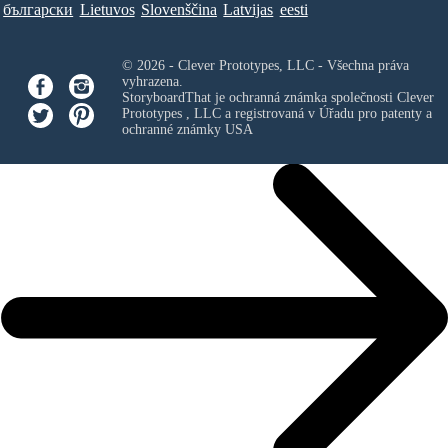
български
Lietuvos
Slovenščina
Latvijas
eesti
© 2026 - Clever Prototypes, LLC - Všechna práva
vyhrazena.
StoryboardThat je ochranná známka společnosti
Clever
Prototypes , LLC
a registrovaná v Úřadu pro patenty a
ochranné známky USA