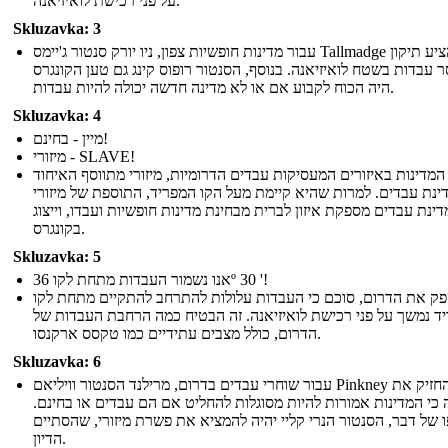
על פני רכישת לואיזיאנה.
Skluzavka: 3
עבור מדינות חופשיות צפון, ניו יורק סנטור ג'יימס Tallmadge הציע תיקון
 עבדות בשטח לואיזיאנה. בנוסף, הסנטור רופוס קינג גם טען הקונגרס
היה הכוח לקבוע אם או לא מדינה חדשה יכולה להיות עבדות.
Skluzavka: 4
מיין - בחינם!
מיזורי - SLAVE!
המדינות באיזורים המעסיקות עבדים הדרומיות, מיזורי מתווסף האיחוד
ינת עבדים. למרות שהיא קיימת מעל הקו המפריד, התוספת של מיזורי
ינת עבדים מספקת איזון לברית מבחינת מדינות חופשיות ועבדו, וייצוג
בקונגרס.
Skluzavka: 5
אנו נשמור העבדות מתחת לקו 36º 30 '!
פק את הדרום, סוכם כי העבדות עלולות להתרחב להתקיים מתחת לקו
ד נמשך על פני רכישת לואיזיאנה. זה הבטיח כמה הרחבת העבדות של
הדרום, כולל מצבים עתידיים כמו טקסס ארקנסו.
Skluzavka: 6
עבור שוחרי עבדים בדרום, מרילנד הסנטור וויליאם Pinkney החזיק את
 כי המדינות אמורות להיות מסוגלות להחליט אם הם עבדים או בחינם
 של דבר, הסנטור הנרי קליי יהיה להמציא את פשרת מיזורי, שהסתיים
הדיון.