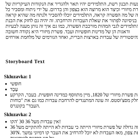
ות תכנון רשת, התלמידים יהיו תאר ולהגדיר את הנקודות העיקריות של
 מיזורי וכיצד הוא מרוצה הוא בצפון והן בדרום. על ידי ניתוח ומסביר כל
ה של מה הפשרה קראה, התלמידים יוכלו להסביר ולנתח מה שהיא קראה
בניסיונה לפתור את שאלת העבדות והרחבתו. זה יהיה גם לחזק את הבנת
תלמידים לגבי המהות מורכבת הפשרה, כמו גם איך זה נותן מענה לבעיות
ודאגות הן של מדינות חופשיות ועבד. פשרת מיזורי היא נקודה חשובה
Storyboard Text
Skluzavka: 1
חופשי
עֶבֶד
תחת פשרת מיזורי של 1820, מיין מתווסף כמדינה חופשית. בעבר, הקרקע
לק מסצ'וסטס. זה עונה המתנגדים להרחבת עבדות כמו גם את "כוחות
העבד" בקונגרס.
Skluzavka: 2
אין עבדות מעל 36 30 'הקו!
פרשה גדולה של פשרת מיזורי הייתה כי עבדות לא הייתה להתקיים מעל 36º
30'N. סיפק את צפון, מאז העבדות לא יוכל להרחיב את העבר קו דמיוני נמשך