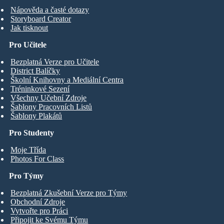
Nápověda a časté dotazy
Storyboard Creator
Jak tisknout
Pro Učitele
Bezplatná Verze pro Učitele
District Balíčky
Školní Knihovny a Mediální Centra
Tréninkové Sezení
Všechny Učební Zdroje
Šablony Pracovních Listů
Šablony Plakátů
Pro Studenty
Moje Třída
Photos For Class
Pro Týmy
Bezplatná Zkušební Verze pro Týmy
Obchodní Zdroje
Vytvořte pro Práci
Připojit ke Svému Týmu