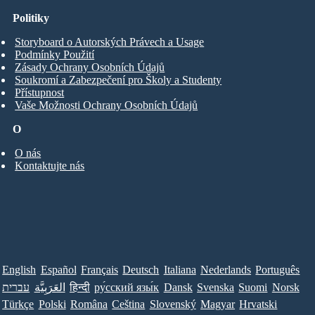
Politiky
Storyboard o Autorských Právech a Usage
Podmínky Použití
Zásady Ochrany Osobních Údajů
Soukromí a Zabezpečení pro Školy a Studenty
Přístupnost
Vaše Možnosti Ochrany Osobních Údajů
O
O nás
Kontaktujte nás
English
Español
Français
Deutsch
Italiana
Nederlands
Português
עברית
العَرَبِيَّة
हिन्दी
ру́сский язы́к
Dansk
Svenska
Suomi
Norsk
Türkçe
Polski
Româna
Ceština
Slovenský
Magyar
Hrvatski