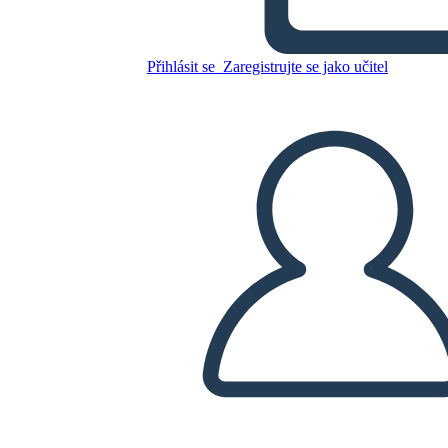
את מה
Přihlásit se
Zaregistrujte se jako učitel
Zkopírujte tento scénář
VYTVOŘIT STORYBOARD
PŘEHRÁT PREZENTACI
PŘEČTI MI