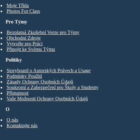
Moje Třída
Photos For Class
Pro Týmy
Bezplatná Zkušební Verze pro Týmy
Obchodní Zdroje
Vytvořte pro Práci
Připojit ke Svému Týmu
Politiky
Storyboard o Autorských Právech a Usage
Podmínky Použití
Zásady Ochrany Osobních Údajů
Soukromí a Zabezpečení pro Školy a Studenty
Přístupnost
Vaše Možnosti Ochrany Osobních Údajů
O
O nás
Kontaktujte nás