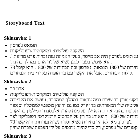
Storyboard Text
Skluzavka: 1
תומאס ג'פרסון
השקפה פוליטית: דמוקרטית-רפובליקנית
: תומס ג'פרסון היה אב מייסד, בעלי האמונה עזה זכויות פרט מדינות '.
הוא שימש בעבר כסגן נשיא של ג'ון אדם במהלך כהונתו.
הבחירות של 1800 תוצאות: ג'פרסון זכה הבחירות של 1800. הוא קיבל 73
קולות הבוחרים, אבל את הקשר עם בר הופרה על ידי בית הנבחרים.
Skluzavka: 2
ארון בר
השקפה פוליטית: דמוקרטית-רפובליקנית
קע: ארון בר שירת כמה צבאות במהלך המהפכה, ועושה את הקריירה
ליטית שלו המשרתים בניו יורק כמו גם היועץ משפטי לממשלה וסנטור
הבחירות של 1800 תוצאות: בר רץ על הכרטיס הדמוקרטי-רפובליקני לצד
ג'פרסון. מאז לא היו בחירות נשיא וסגן הנשיא נפרדות, הוא קשר 73
Skluzavka: 3