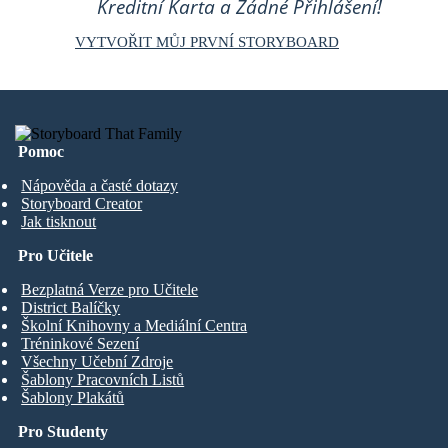
Kreditní Karta a Žádné Přihlášení!
VYTVOŘIT MŮJ PRVNÍ STORYBOARD
Pomoc
Nápověda a časté dotazy
Storyboard Creator
Jak tisknout
Pro Učitele
Bezplatná Verze pro Učitele
District Balíčky
Školní Knihovny a Mediální Centra
Tréninkové Sezení
Všechny Učební Zdroje
Šablony Pracovních Listů
Šablony Plakátů
Pro Studenty