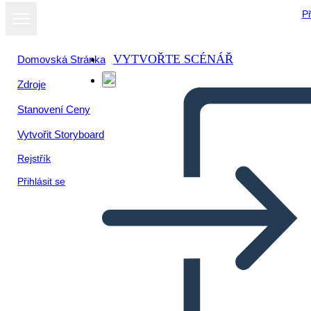
Př
VYTVOŘTE SCÉNÁŘ
Domovská Stránka
Zdroje
Stanovení Ceny
Vytvořit Storyboard
Rejstřík
Přihlásit se