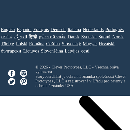
English
Español
Français
Deutsch
Italiana
Nederlands
Português
Norsk
Suomi
Svenska
Dansk
ру́сский язы́к
हिन्दी
العَرَبِيَّة
עברית
Türkçe
Polski
Româna
Ceština
Slovenský
Magyar
Hrvatski
български
Lietuvos
Slovenščina
Latvijas
eesti
© 2026 - Clever Prototypes, LLC - Všechna práva
vyhrazena.
StoryboardThat je ochranná známka společnosti
Clever
Prototypes , LLC
a registrovaná v Úřadu pro patenty a
ochranné známky USA