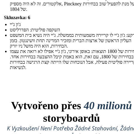
אלקטורים. זה לא היה מספיק, Pinckney ילך על מנת להפעיל שוב בבחירות
של 1804.
Skluzavka: 6
ג'ון ג'יי
השקפה פוליטית: הפדרליסט
קע: ג'ון ג'יי לו קריירה משמעותית בממשלה. ג'יי היה נשיא בית המשפט
העליון הראשון של ארצות הברית ומזכיר המדינה תחת וושינגטון. בזמן
הבחירות, הוא היה מושל ניו יורק.
הבחירות של 1800 תוצאות: באופן אירוני, ג'ון ג'יי אפילו לא רואה את עצמו
מועמד בבחירות של 1800, עם זאת, הוא באמת קיבל ההצבעה בבחירות אחד.
 קריירה פוליטית פעילה, אבל הנוכחות שלו הייתה קצת הרגישה בבחירות
לנשיאות.
Vytvořeno přes
40 milionů
storyboardů
K Vyzkoušení Není Potřeba Žádné Stahování, Žádn