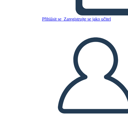
הבחירות של 1800 - המועמדים
Přihlásit se
Zaregistrujte se jako učitel
Zkopírujte tento scénář
VYTVOŘIT STORYBOARD
PŘEHRÁT PREZENTACI
PŘEČTI MI