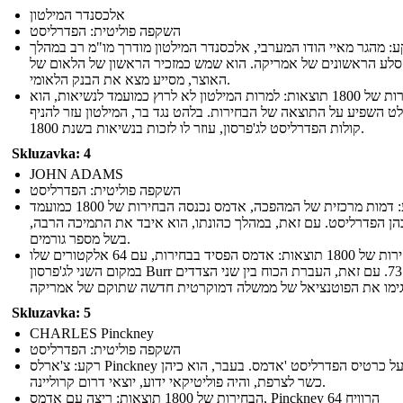
אלכסנדר המילטון
השקפה פוליטית: הפדרליסט
: מהגר מאיי הודו המערבי, אלכסנדר המילטון מודרך מו"מ רב במהלך
סלע הראשונים של אמריקה. הוא שמש כמזכיר הראשון של הלאום של
האוצר, מסייע מצא את הבנק הלאומי.
בחירות של 1800 תוצאות: למרות המילטון לא לרוץ כמועמד לנשיאות, הוא
ט השפיע על התוצאה של הבחירות. בלהט נגד בר, המילטון עזר להניף
קולות הפדרליסט לג'פרסון, עוזר לו לזכות בנשיאות בשנת 1800.
Skluzavka: 4
JOHN ADAMS
השקפה פוליטית: הפדרליסט
רקע: דמות מרכזית של המהפכה, אדמס נכנסה הבחירות של 1800 כמועמד
ן הפדרליסט. עם זאת, במהלך כהונתו, הוא איבד את התמיכה הרבה,
בשל מספר גורמים.
הבחירות של 1800 תוצאות: אדמס הפסיד בבחירות, עם 64 אלקטורים שלו
במקום השני לג'פרסון Burr של 73. עם זאת, העברת הכוח בין שני הצדדים
Skluzavka: 5
CHARLES Pinckney
השקפה פוליטית: הפדרליסט
רקע: צ'ארלס Pinckney רץ על כרטיס הפדרליסט 'אדמס. בעבר, הוא כיהן
כשר לצרפת, והיה פוליטיקאי ידוע, יוצאי דרום קרוליינה.
הבחירות של 1800 תוצאות: ריצה עם אדמס, Pinckney הרוויח 64