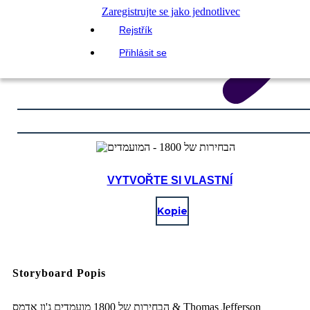
Zaregistrujte se jako jednotlivec
Rejstřík
Přihlásit se
VYTVOŘTE SI VLASTNÍ
Kopie
Storyboard Popis
הבחירות של 1800 מועמדים ג'ון אדמס & Thomas Jefferson