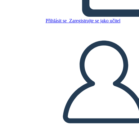
גליון foreshadowing & תבנית
Přihlásit se
Zaregistrujte se jako učitel
Zkopírujte tento scénář
VYTVOŘIT STORYBOARD
PŘEHRÁT PREZENTACI
PŘEČTI MI