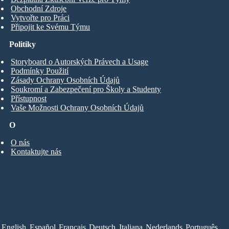
Obchodní Zdroje
Vytvořte pro Práci
Připojit ke Svému Týmu
Politiky
Storyboard o Autorských Právech a Usage
Podmínky Použití
Zásady Ochrany Osobních Údajů
Soukromí a Zabezpečení pro Školy a Studenty
Přístupnost
Vaše Možnosti Ochrany Osobních Údajů
O
O nás
Kontaktujte nás
English
Español
Français
Deutsch
Italiana
Nederlands
Português