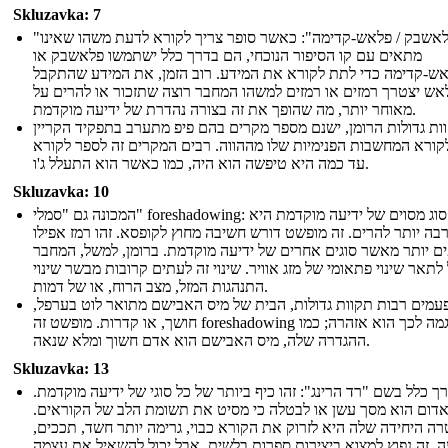
Skluzavka: 7
"פלאשבק / פלאש-קדימה": כאשר סופר צריך לקורא לדעת משהו שאינו
מתאים עם קו הסיפור הנוכחי, הם בדרך כלל ישתמשו פלאשבק או
ש-קדימה כדי לתת לקורא את המידע. רוב הזמן, את המידע שהתקבל
אש יצטרך רמזים או רמזים למשהו המחבר רוצה שתזכור או להרים על
מאוחר יותר, מה שהופך את זה בצורה נהדרת של ידיעה מוקדמת.
ות גדולות הרומן, ישנם מספר מקרים בהם פיפ מתערב בתפקיד הקריין
לקורא המחשבות הפנימיות שלו מההווה. רבים המקרים זה לספר לקורא
עד כמה היא טיפשה הוא היה, כמו כאשר הוא התעלל ג'ו.
Skluzavka: 10
המכונה גם "סמלי" foreshadowing: זה סוג מסוים של ידיעה מוקדמת היא
בה יותר להרים. זה מופשט דורש חשיבה מחוץ לקופסא. זהו רמז אפילו
ם יותר מאשר סוגים אחרים של ידיעה מוקדמת. ברומן, למשל, המחבר
 לתאר שינוי פתאומי של מזג אוויר. שינוי זה לעתים קרובות מבשר שינוי
התנהגות המזל, מצב הרוח, או של דמות.
עמים רבות תקוות גדולות, הבית של מיס האבישם מתואר לוט בערפל,
חושך, או קדרות. מופשט זה foreshadowing דוגמה לכך הוא אזהרה; כמו
ההגדרה שלה, מיס האבישם הוא אדם חשוך ומלא שנאה.
Skluzavka: 13
ך כלל בשם "רד הרינג": זהו כיף ביותר של כל סוגי של ידיעה מוקדמת.
אדום הוא מסך עשן או לבטלה כי מסיט את תשומת הלב של הקוראים.
ה היחידה שלה היא לזרוק את הקורא כבוי, גרימה יותר חשד, תככים,
. זה נפוץ למצוא ביצירות ספרות בלשית, אבל יכול להשאיל את עצמה