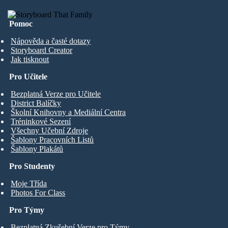
Pomoc
Nápověda a časté dotazy
Storyboard Creator
Jak tisknout
Pro Učitele
Bezplatná Verze pro Učitele
District Balíčky
Školní Knihovny a Mediální Centra
Tréninkové Sezení
Všechny Učební Zdroje
Šablony Pracovních Listů
Šablony Plakátů
Pro Studenty
Moje Třída
Photos For Class
Pro Týmy
Bezplatná Zkušební Verze pro Týmy