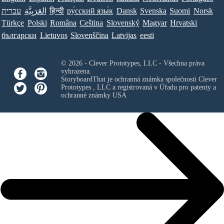
Norsk
Suomi
Svenska
Dansk
ру́сский язы́к
हिन्दी
العَرَبِيَّة
עברית
Türkçe
Polski
Româna
Ceština
Slovenský
Magyar
Hrvatski
български
Lietuvos
Slovenščina
Latvijas
eesti
© 2026 - Clever Prototypes, LLC - Všechna práva
vyhrazena.
StoryboardThat je ochranná známka společnosti
Clever
Prototypes , LLC
a registrovaná v Úřadu pro patenty a
ochranné známky USA