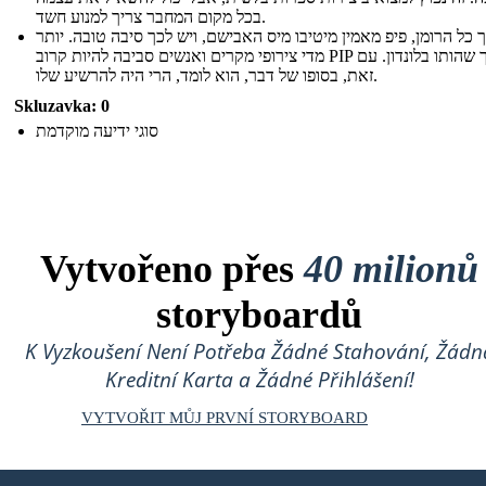
בכל מקום המחבר צריך למנוע חשד.
 כל הרומן, פיפ מאמין מיטיבו מיס האבישם, ויש לכך סיבה טובה. יותר
מדי צירופי מקרים ואנשים סביבה להיות קרוב PIP במהלך שהותו בלונדון. עם
זאת, בסופו של דבר, הוא לומד, הרי היה להרשיע שלו.
Skluzavka: 0
סוגי ידיעה מוקדמת
Vytvořeno přes
40 milionů
storyboardů
K Vyzkoušení Není Potřeba Žádné Stahování, Žádn
Kreditní Karta a Žádné Přihlášení!
VYTVOŘIT MŮJ PRVNÍ STORYBOARD