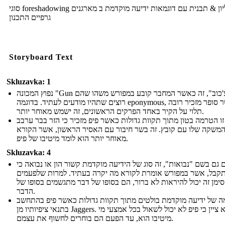
סוגי foreshadowing גליון & תבנית עם דוגמאות ידיעה מוקדמת ב מארגנים
גרפיים התכנון
Storyboard Text
Skluzavka: 1
נפוץ המכונה "Gun של צ'כוב", זה כאשר המחבר קובע במפורש משהו שהם
רוצים שתהיו מודעים לעתיד. בדוגמה eponymous, כאשר סופר מזכיר רובה
תלוי על הקיר באחד הפרקים הראשונים, זה ישמש מאוחר יותר.
זו הטרמה בטון מתוך תקוות גדולות כאשר פיפ מזכיר כי הזר בבר ערבב
משקה שלו עם קובץ. זה בשר חיבור עם האסיר הראשון, אשר הקורא
מאוחר יותר הוא לומד מיטיבו של פיפ.
Skluzavka: 4
ם גם בשם "נבואות", זה סוג של הידיעה מוקדמת קשור הון או נבואה כי
קבל, אשר במפורש אומרת לקורא מה יקרה בעתיד. למרות שלפעמים
סימן זה יכול להיראות לא ברור, הם בסופו של דבר מתגשמים בסופו של
הדבר.
ה של ידיעה מוקדמת בולטים מתוך תקוות גדולות כאשר פיפ בהתחשב
בתנאי ציפיותיו מן Jaggers. הוא ציין כי פיפ לא יכול לשאול בכל אמצעי מי
מיטיבו הוא, עד הפעם הם בוחרים לחשוף את עצמם.