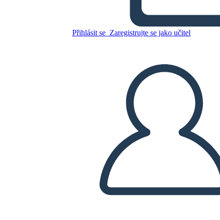
Zkopírujte tento scénář
Přihlásit se
Zaregistrujte se jako učitel
VYTVOŘIT STORYBOARD
PŘEHRÁT PREZENTACI
PŘEČTI MI