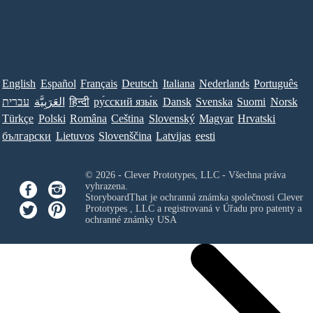
English
Español
Français
Deutsch
Italiana
Nederlands
Português
עברית
العَرَبِيَّة
हिन्दी
ру́сский язы́к
Dansk
Svenska
Suomi
Norsk
Türkçe
Polski
Româna
Ceština
Slovenský
Magyar
Hrvatski
български
Lietuvos
Slovenščina
Latvijas
eesti
© 2026 - Clever Prototypes, LLC - Všechna práva
vyhrazena.
StoryboardThat je ochranná známka společnosti
Clever
Prototypes , LLC
a registrovaná v Úřadu pro patenty a
ochranné známky USA