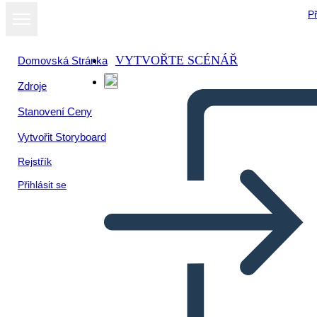
Př
VYTVOŘTE SCÉNÁŘ
Domovská Stránka
Zdroje
Zobrazit jako
Stanovení Ceny
prezentaci
Vytvořit Storyboard
Rejstřík
Přihlásit se
मुख्य विचार और विवरण 3