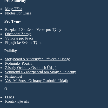
Pro Studenty
Moje Třída
Photos For Class
Pro Týmy
Bezplatná Zkušební Verze pro Týmy
Obchodní Zdroje
Vytvořte pro Práci
Připojit ke Svému Týmu
Politiky
Storyboard o Autorských Právech a Usage
Podmínky Použití
Zásady Ochrany Osobních Údajů
Soukromí a Zabezpečení pro Školy a Studenty
Přístupnost
Vaše Možnosti Ochrany Osobních Údajů
O
O nás
Kontaktujte nás