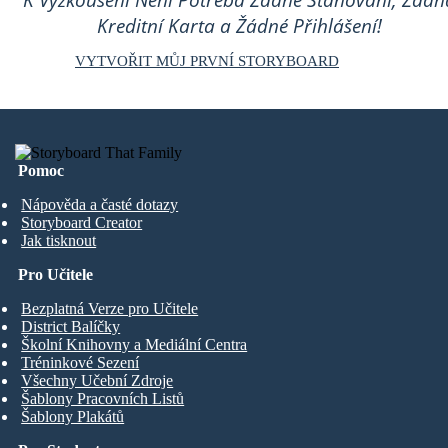
K Vyzkoušení Není Potřeba Žádné Stahování, Žádn
Kreditní Karta a Žádné Přihlášení!
VYTVOŘIT MŮJ PRVNÍ STORYBOARD
Pomoc
Nápověda a časté dotazy
Storyboard Creator
Jak tisknout
Pro Učitele
Bezplatná Verze pro Učitele
District Balíčky
Školní Knihovny a Mediální Centra
Tréninkové Sezení
Všechny Učební Zdroje
Šablony Pracovních Listů
Šablony Plakátů