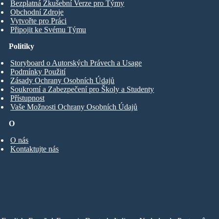
Bezplatná Zkušební Verze pro Týmy
Obchodní Zdroje
Vytvořte pro Práci
Připojit ke Svému Týmu
Politiky
Storyboard o Autorských Právech a Usage
Podmínky Použití
Zásady Ochrany Osobních Údajů
Soukromí a Zabezpečení pro Školy a Studenty
Přístupnost
Vaše Možnosti Ochrany Osobních Údajů
O
O nás
Kontaktujte nás