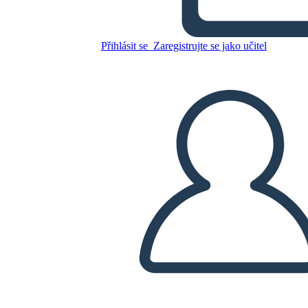
ईसाई धर्म शर्तें
Přihlásit se
Zaregistrujte se jako učitel
Zkopírujte tento scénář
VYTVOŘIT STORYBOARD
PŘEHRÁT PREZENTACI
PŘEČTI MI