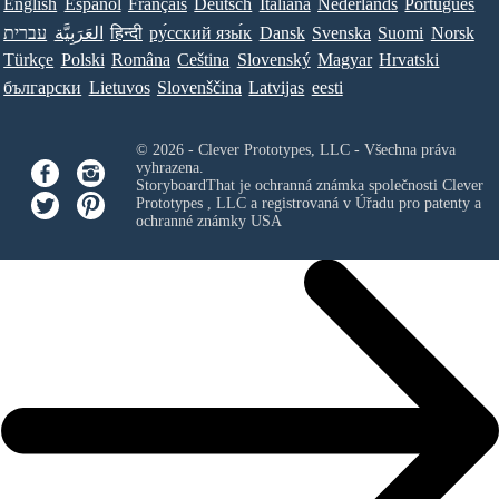
English
Español
Français
Deutsch
Italiana
Nederlands
Português
עברית
العَرَبِيَّة
हिन्दी
ру́сский язы́к
Dansk
Svenska
Suomi
Norsk
Türkçe
Polski
Româna
Ceština
Slovenský
Magyar
Hrvatski
български
Lietuvos
Slovenščina
Latvijas
eesti
© 2026 - Clever Prototypes, LLC - Všechna práva
vyhrazena.
StoryboardThat je ochranná známka společnosti
Clever
Prototypes , LLC
a registrovaná v Úřadu pro patenty a
ochranné známky USA