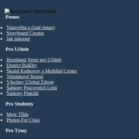
Pomoc
Nápověda a časté dotazy
Storyboard Creator
Jak tisknout
Pro Učitele
Bezplatná Verze pro Učitele
District Balíčky
Školní Knihovny a Mediální Centra
Tréninkové Sezení
Všechny Učební Zdroje
Šablony Pracovních Listů
Šablony Plakátů
Pro Studenty
Moje Třída
Photos For Class
Pro Týmy