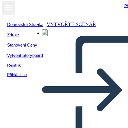
Př
VYTVOŘTE SCÉNÁŘ
Domovská Stránka
Zdroje
Zobrazit jako
Stanovení Ceny
prezentaci
Vytvořit Storyboard
Rejstřík
Přihlásit se
Bar Graph Landscape BW 2