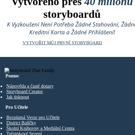
Vytvořeno přes
40 milionů
storyboardů
K Vyzkoušení Není Potřeba Žádné Stahování, Žádn
Kreditní Karta a Žádné Přihlášení!
VYTVOŘIT MŮJ PRVNÍ STORYBOARD
Pomoc
Nápověda a časté dotazy
Storyboard Creator
Jak tisknout
Pro Učitele
Bezplatná Verze pro Učitele
District Balíčky
Školní Knihovny a Mediální Centra
Tréninkové Sezení