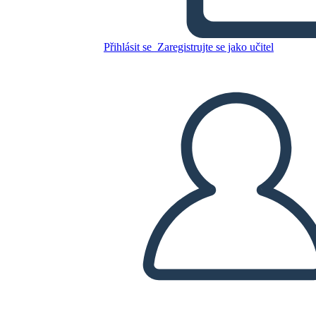
Zkopírujte tento scénář
Přihlásit se
Zaregistrujte se jako učitel
VYTVOŘIT STORYBOARD
PŘEHRÁT PREZENTACI
PŘEČTI MI