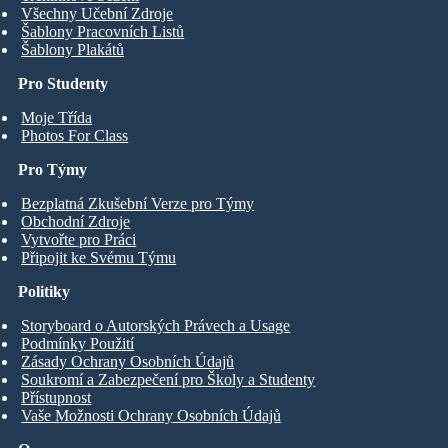
Všechny Učební Zdroje
Šablony Pracovních Listů
Šablony Plakátů
Pro Studenty
Moje Třída
Photos For Class
Pro Týmy
Bezplatná Zkušební Verze pro Týmy
Obchodní Zdroje
Vytvořte pro Práci
Připojit ke Svému Týmu
Politiky
Storyboard o Autorských Právech a Usage
Podmínky Použití
Zásady Ochrany Osobních Údajů
Soukromí a Zabezpečení pro Školy a Studenty
Přístupnost
Vaše Možnosti Ochrany Osobních Údajů