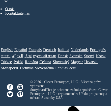
O
O nás
Kontaktujte nás
English
Español
Français
Deutsch
Italiana
Nederlands
Português
עברית
العَرَبِيَّة
हिन्दी
ру́сский язы́к
Dansk
Svenska
Suomi
Norsk
Türkçe
Polski
Româna
Ceština
Slovenský
Magyar
Hrvatski
български
Lietuvos
Slovenščina
Latvijas
eesti
© 2026 - Clever Prototypes, LLC - Všechna práva
vyhrazena.
StoryboardThat je ochranná známka společnosti
Clever
Prototypes , LLC
a registrovaná v Úřadu pro patenty a
ochranné známky USA