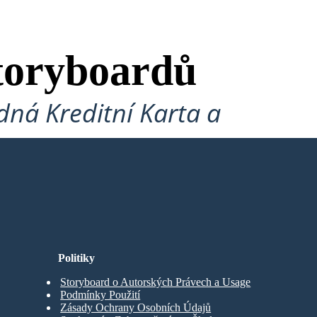
toryboardů
ná Kreditní Karta a
Politiky
Storyboard o Autorských Právech a Usage
Podmínky Použití
Zásady Ochrany Osobních Údajů