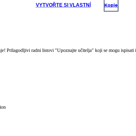
VYTVOŘTE SI VLASTNÍ
Kopie
anje! Prilagodljivi radni listovi "Upoznajte učitelja" koji se mogu ispisat
ion