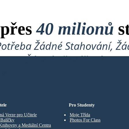
 přes
40 milionů
s
Potřeba Žádné Stahování, Žád
Žádné Přihlášení!
ARD
tele
Pro Studenty
ná Verze pro Učitele
Moje Třída
t Balíčky
Photos For Class
Knihovny a Mediální Centra