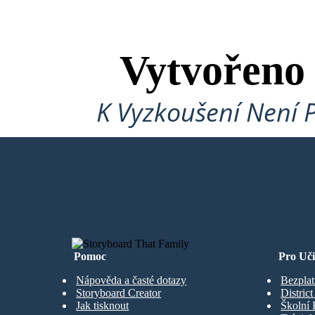
Vytvořeno
K Vyzkoušení Není 
VYTVOŘIT MŮJ PRVNÍ STORYBO
Pomoc
Pro Uči
Nápověda a časté dotazy
Bezplat
Storyboard Creator
Distric
Jak tisknout
Školní 