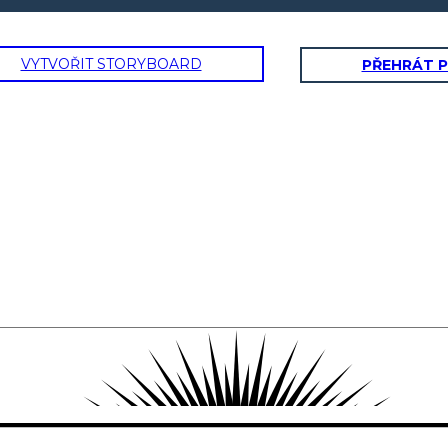
VYTVOŘIT STORYBOARD
PŘEHRÁT 