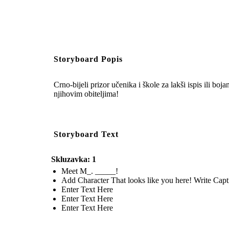
Storyboard Popis
Crno-bijeli prizor učenika i škole za lakši ispis ili boj
njihovim obiteljima!
Storyboard Text
Skluzavka: 1
Meet M_. _____!
Add Character That looks like you here! Write Capt
Enter Text Here
Enter Text Here
Enter Text Here