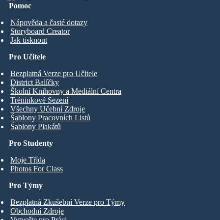
Pomoc
Nápověda a časté dotazy
Storyboard Creator
Jak tisknout
Pro Učitele
Bezplatná Verze pro Učitele
District Balíčky
Školní Knihovny a Mediální Centra
Tréninkové Sezení
Všechny Učební Zdroje
Šablony Pracovních Listů
Šablony Plakátů
Pro Studenty
Moje Třída
Photos For Class
Pro Týmy
Bezplatná Zkušební Verze pro Týmy
Obchodní Zdroje
Vytvořte pro Práci