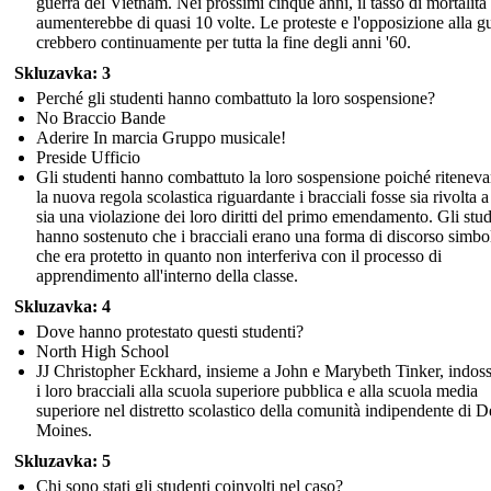
guerra del Vietnam. Nei prossimi cinque anni, il tasso di mortalità
aumenterebbe di quasi 10 volte. Le proteste e l'opposizione alla g
crebbero continuamente per tutta la fine degli anni '60.
Skluzavka: 3
Perché gli studenti hanno combattuto la loro sospensione?
No Braccio Bande
Aderire In marcia Gruppo musicale!
Preside Ufficio
Gli studenti hanno combattuto la loro sospensione poiché ritenev
la nuova regola scolastica riguardante i bracciali fosse sia rivolta a
sia una violazione dei loro diritti del primo emendamento. Gli stud
hanno sostenuto che i bracciali erano una forma di discorso simbo
che era protetto in quanto non interferiva con il processo di
apprendimento all'interno della classe.
Skluzavka: 4
Dove hanno protestato questi studenti?
North High School
JJ Christopher Eckhard, insieme a John e Marybeth Tinker, indos
i loro bracciali alla scuola superiore pubblica e alla scuola media
superiore nel distretto scolastico della comunità indipendente di D
Moines.
Skluzavka: 5
Chi sono stati gli studenti coinvolti nel caso?