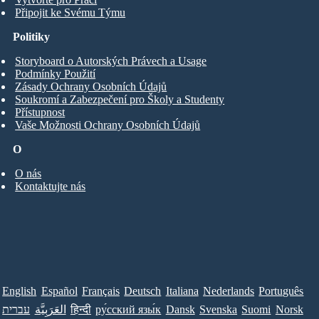
Připojit ke Svému Týmu
Politiky
Storyboard o Autorských Právech a Usage
Podmínky Použití
Zásady Ochrany Osobních Údajů
Soukromí a Zabezpečení pro Školy a Studenty
Přístupnost
Vaše Možnosti Ochrany Osobních Údajů
O
O nás
Kontaktujte nás
English
Español
Français
Deutsch
Italiana
Nederlands
Português
עברית
العَرَبِيَّة
हिन्दी
ру́сский язы́к
Dansk
Svenska
Suomi
Norsk