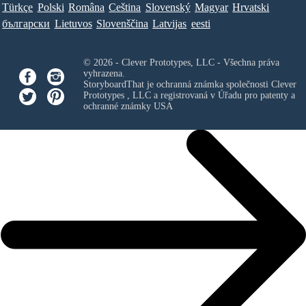
Türkçe
Polski
Româna
Ceština
Slovenský
Magyar
Hrvatski
български
Lietuvos
Slovenščina
Latvijas
eesti
© 2026 - Clever Prototypes, LLC - Všechna práva
vyhrazena.
StoryboardThat je ochranná známka společnosti
Clever
Prototypes , LLC
a registrovaná v Úřadu pro patenty a
ochranné známky USA