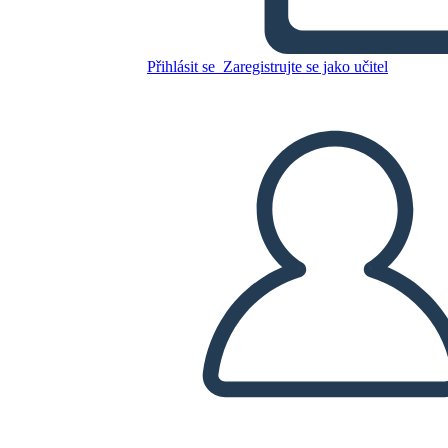
Esempio
Přihlásit se
Zaregistrujte se jako učitel
Zkopírujte tento scénář
VYTVOŘIT STORYBOARD
PŘEHRÁT PREZENTACI
PŘEČTI MI