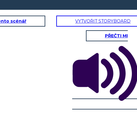
ento scénář
VYTVOŘIT STORYBOARD
PŘEČTI MI
TO DI VARSAVIA