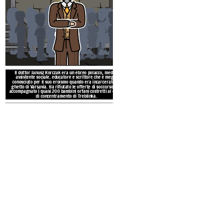
Uri dà a Misha l'identità ch
famiglia rom che è stata
bombardamenti. I Rom sono un p
in tutta Europa e ha una ricc
famiglia. Hanno affrontato discr
secol
Il dottor Janusz Korczak era un ebreo polacco, medico,
assistente sociale, educatore e scrittore che è meglio
conosciuto per il suo eroismo quando era incarcerato nel
ghetto di Varsavia. Ha rifiutato le offerte di soccorso e ha
accompagnato i quasi 200 bambini orfani costretti al campo
di concentramento di Treblinka.
ALLUSIONI
Hanukkah è una festa ebraica
incredibile vittoria dei Maccabei
Solo un giorno di fornitura di p
HANUKKAH
otto giorni. Il miracolo viene c
candela accesa sulla M
CONTRA