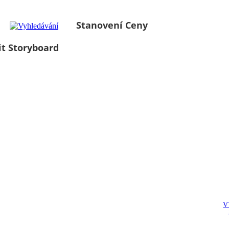
Stanovení Ceny
it Storyboard
V