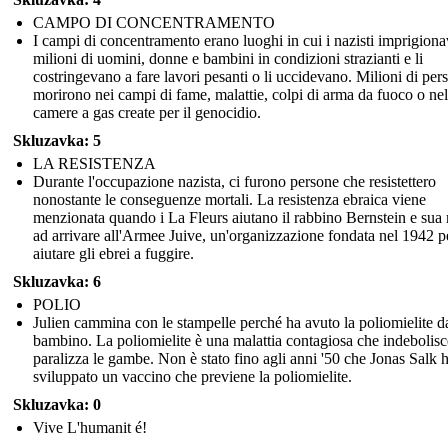
CAMPO DI CONCENTRAMENTO
I campi di concentramento erano luoghi in cui i nazisti imprigion
milioni di uomini, donne e bambini in condizioni strazianti e li
costringevano a fare lavori pesanti o li uccidevano. Milioni di per
morirono nei campi di fame, malattie, colpi di arma da fuoco o nel
camere a gas create per il genocidio.
Skluzavka: 5
LA RESISTENZA
Durante l'occupazione nazista, ci furono persone che resistettero
nonostante le conseguenze mortali. La resistenza ebraica viene
menzionata quando i La Fleurs aiutano il rabbino Bernstein e sua
ad arrivare all'Armee Juive, un'organizzazione fondata nel 1942 p
aiutare gli ebrei a fuggire.
Skluzavka: 6
POLIO
Julien cammina con le stampelle perché ha avuto la poliomielite d
bambino. La poliomielite è una malattia contagiosa che indebolisc
paralizza le gambe. Non è stato fino agli anni '50 che Jonas Salk 
sviluppato un vaccino che previene la poliomielite.
Skluzavka: 0
Vive L'humanit é!