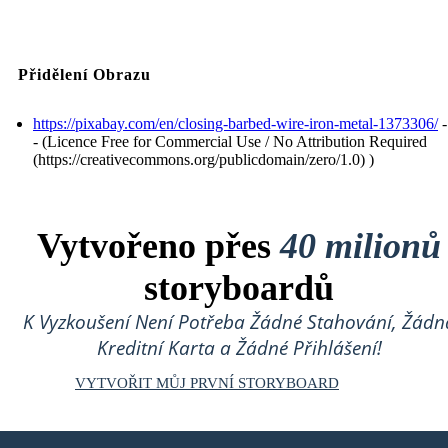
Přidělení Obrazu
https://pixabay.com/en/closing-barbed-wire-iron-metal-1373306/
-
- (Licence Free for Commercial Use / No Attribution Required
(https://creativecommons.org/publicdomain/zero/1.0) )
Vytvořeno přes
40 milionů
storyboardů
K Vyzkoušení Není Potřeba Žádné Stahování, Žádn
Kreditní Karta a Žádné Přihlášení!
VYTVOŘIT MŮJ PRVNÍ STORYBOARD