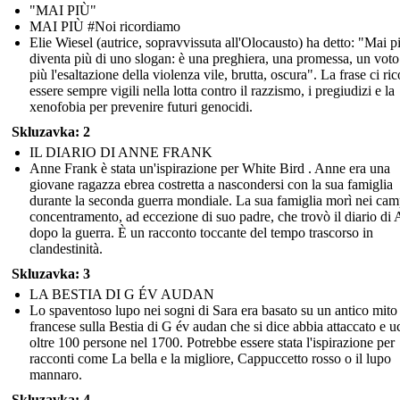
"MAI PIÙ"
MAI PIÙ #Noi ricordiamo
Elie Wiesel (autrice, sopravvissuta all'Olocausto) ha detto: "Mai p
diventa più di uno slogan: è una preghiera, una promessa, un voto 
più l'esaltazione della violenza vile, brutta, oscura". La frase ci ri
essere sempre vigili nella lotta contro il razzismo, i pregiudizi e la
xenofobia per prevenire futuri genocidi.
Skluzavka: 2
IL DIARIO DI ANNE FRANK
Anne Frank è stata un'ispirazione per White Bird . Anne era una
giovane ragazza ebrea costretta a nascondersi con la sua famiglia
durante la seconda guerra mondiale. La sua famiglia morì nei cam
concentramento, ad eccezione di suo padre, che trovò il diario di
dopo la guerra. È un racconto toccante del tempo trascorso in
clandestinità.
Skluzavka: 3
LA BESTIA DI G ÉV AUDAN
Lo spaventoso lupo nei sogni di Sara era basato su un antico mito
francese sulla Bestia di G év audan che si dice abbia attaccato e u
oltre 100 persone nel 1700. Potrebbe essere stata l'ispirazione per
racconti come La bella e la migliore, Cappuccetto rosso o il lupo
mannaro.
Skluzavka: 4