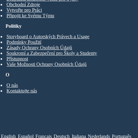
Obchodní Zdroje
Vytvořte pro Práci
Připojit ke Svému Týmu
Politiky
Storyboard o Autorských Právech a Usage
Podmínky Použití
Zásady Ochrany Osobních Údajů
Soukromí a Zabezpečení pro Školy a Studenty
Přístupnost
Vaše Možnosti Ochrany Osobních Údajů
O
O nás
Kontaktujte nás
English
Español
Français
Deutsch
Italiana
Nederlands
Português