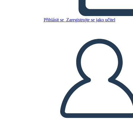
Přihlásit se
Zaregistrujte se jako učitel
Zkopírujte tento scénář
VYTVOŘIT STORYBOARD
PŘEHRÁT PREZENTACI
PŘEČTI MI