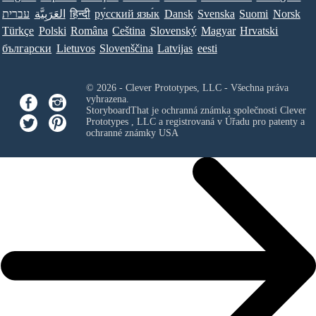
עברית
العَرَبِيَّة
हिन्दी
ру́сский язы́к
Dansk
Svenska
Suomi
Norsk
Türkçe
Polski
Româna
Ceština
Slovenský
Magyar
Hrvatski
български
Lietuvos
Slovenščina
Latvijas
eesti
© 2026 - Clever Prototypes, LLC - Všechna práva
vyhrazena.
StoryboardThat je ochranná známka společnosti
Clever
Prototypes , LLC
a registrovaná v Úřadu pro patenty a
ochranné známky USA