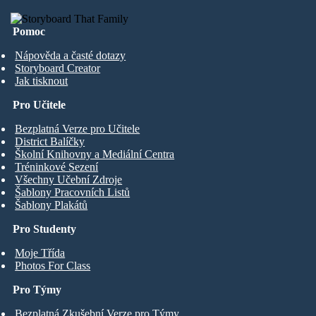
Pomoc
Nápověda a časté dotazy
Storyboard Creator
Jak tisknout
Pro Učitele
Bezplatná Verze pro Učitele
District Balíčky
Školní Knihovny a Mediální Centra
Tréninkové Sezení
Všechny Učební Zdroje
Šablony Pracovních Listů
Šablony Plakátů
Pro Studenty
Moje Třída
Photos For Class
Pro Týmy
Bezplatná Zkušební Verze pro Týmy