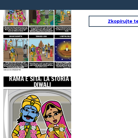
SITA VIENE rapita
IL RE DELLA SCIMMIA
DIWALI
Zkopírujte t
Rama era il prossimo erede al trono, tuttavia la sua
Il
Ramayana
è un antico poema epico indù scritto
Rama ha chiesto aiuto al potente Re Scimmia,
matrigna bandì lui e sua moglie nella foresta
in sanscrito su Prince
Rama e la sua amata moglie
Hanuman, per salvare il suo amore! Il Re Scimmia
incantata per 14 anni in modo che suo figlio
Sita.
Si ritiene che sia stato scritto dal saggio
cercò Sita e la trovò nei giardini del palazzo di
potesse diventare re.
Mentre viveva nella foresta,
Valmiki tra il 500 a.C. e il 100 a.C.
Ravana.
Sita è stata rapita dal demone malvagio Ravana!
RAVANA È SCONFITTA
TORNANDO A CASA
IL FESTIVAL DELLE LUCI
Per mostrare il loro sostegno, le persone hanno
Il Re Scimmia ha aiutato a salvare Sita, ma il
Rama e Sita si sono riuniti! Il loro esilio di 14 anni
acceso le diyas (lampade a olio di argilla) alle
malvagio Ravana ha acceso la sua coda in fiamme!
era terminato e tornarono vittoriosi in patria. Il
finestre per guidare la coppia amata a casa. La
Rama ha combattuto Ravana per molti giorni prima
popolo li accolse e Rama prese finalmente il posto
festa indù Diwali celebra ogni anno il ritorno a
che fosse finalmente in grado di sconfiggerlo con
casa di Rama e Sita con una festa delle luci di
che gli spettava sul trono.
un'arma speciale donatagli dagli dei.
cinque giorni!
Create your own at Storyboard That
RAMA E SITA:
LA STORIA DI
SITA VIENE rapit
DIWALI