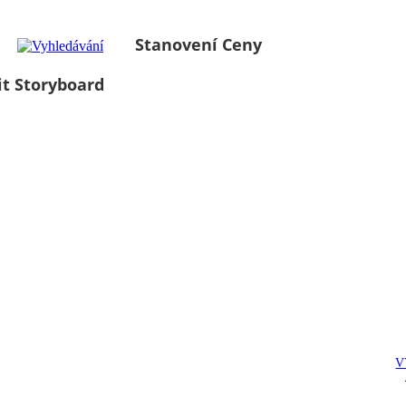
Stanovení Ceny
it Storyboard
V