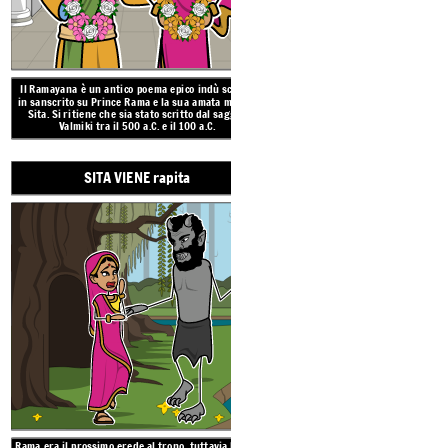
Rama era il prossimo erede al trono,
Il
Ramayana
è un antico poema epico indù scritto
matrigna bandì lui e sua moglie n
in sanscrito su Prince
Rama e la sua amata moglie
incantata per 14 anni in modo ch
Sita.
Si ritiene che sia stato scritto dal saggio
potesse diventare re.
Mentre viveva
Valmiki tra il 500 a.C. e il 100 a.C.
Sita è stata rapita dal demone ma
SITA VIENE rapita
IL RE DELLA SCIM
RAVANA È SCONFITTA
TORNANDO A CAS
Rama era il prossimo erede al trono, tuttavia la sua
Il Re Scimmia ha aiutato a salvare Sita, ma il