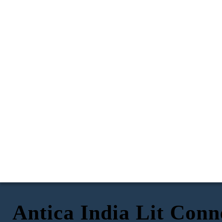
Antica India Lit Conn
RAMA E SITA:
LA STORIA DI