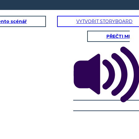
ento scénář
VYTVOŘIT STORYBOARD
PŘEČTI MI
a
IL RE DELLA SCIMMIA