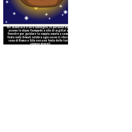
Il Re Scimmia ha aiutato a sa
malvagio Ravana ha acceso la s
Rama ha combattuto Ravana per
che fosse finalmente in grado 
Per mostrare il loro sostegno, le persone hanno
acceso le diyas (lampade a olio di argilla) alle
un'arma speciale donatag
finestre per guidare la coppia amata a casa. La
festa indù Diwali celebra ogni anno il ritorno a
Create your own at Storyb
casa di Rama e Sita con una festa delle luci di
cinque giorni!