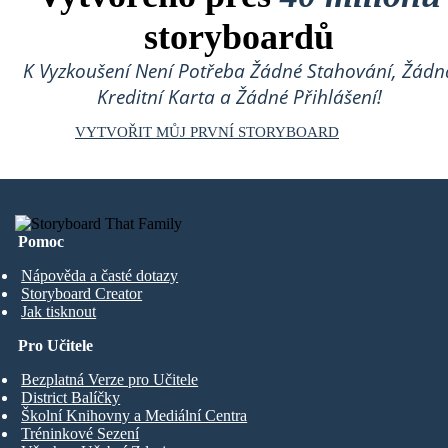
storyboardů
K Vyzkoušení Není Potřeba Žádné Stahování, Žádn
Kreditní Karta a Žádné Přihlášení!
VYTVOŘIT MŮJ PRVNÍ STORYBOARD
Pomoc
Nápověda a časté dotazy
Storyboard Creator
Jak tisknout
Pro Učitele
Bezplatná Verze pro Učitele
District Balíčky
Školní Knihovny a Mediální Centra
Tréninkové Sezení