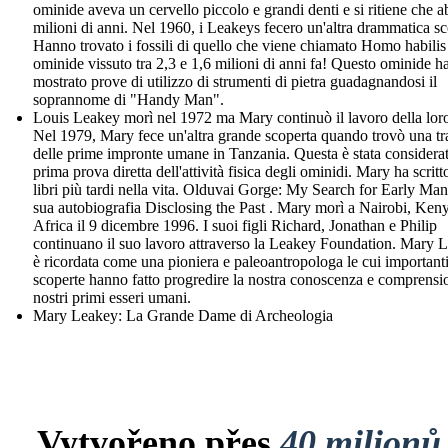
ominide aveva un cervello piccolo e grandi denti e si ritiene che a
milioni di anni. Nel 1960, i Leakeys fecero un'altra drammatica sc
Hanno trovato i fossili di quello che viene chiamato Homo habilis
ominide vissuto tra 2,3 e 1,6 milioni di anni fa! Questo ominide h
mostrato prove di utilizzo di strumenti di pietra guadagnandosi il
soprannome di "Handy Man".
Louis Leakey morì nel 1972 ma Mary continuò il lavoro della loro
Nel 1979, Mary fece un'altra grande scoperta quando trovò una tr
delle prime impronte umane in Tanzania. Questa è stata considerat
prima prova diretta dell'attività fisica degli ominidi. Mary ha scrit
libri più tardi nella vita. Olduvai Gorge: My Search for Early Man
sua autobiografia Disclosing the Past . Mary morì a Nairobi, Ken
Africa il 9 dicembre 1996. I suoi figli Richard, Jonathan e Philip
continuano il suo lavoro attraverso la Leakey Foundation. Mary 
è ricordata come una pioniera e paleoantropologa le cui important
scoperte hanno fatto progredire la nostra conoscenza e comprensi
nostri primi esseri umani.
Mary Leakey: La Grande Dame di Archeologia
Vytvořeno přes
40 milionů