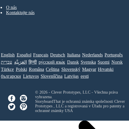
O nás
Kontaktujte nás
English
Español
Français
Deutsch
Italiana
Nederlands
Português
עברית
العَرَبِيَّة
हिन्दी
ру́сский язы́к
Dansk
Svenska
Suomi
Norsk
Türkçe
Polski
Româna
Ceština
Slovenský
Magyar
Hrvatski
български
Lietuvos
Slovenščina
Latvijas
eesti
© 2026 - Clever Prototypes, LLC - Všechna práva
vyhrazena.
StoryboardThat je ochranná známka společnosti
Clever
Prototypes , LLC
a registrovaná v Úřadu pro patenty a
ochranné známky USA