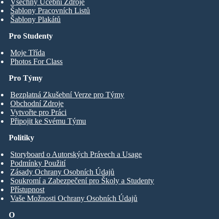
Všechny Učební Zdroje
Šablony Pracovních Listů
Šablony Plakátů
Pro Studenty
Moje Třída
Photos For Class
Pro Týmy
Bezplatná Zkušební Verze pro Týmy
Obchodní Zdroje
Vytvořte pro Práci
Připojit ke Svému Týmu
Politiky
Storyboard o Autorských Právech a Usage
Podmínky Použití
Zásady Ochrany Osobních Údajů
Soukromí a Zabezpečení pro Školy a Studenty
Přístupnost
Vaše Možnosti Ochrany Osobních Údajů
O