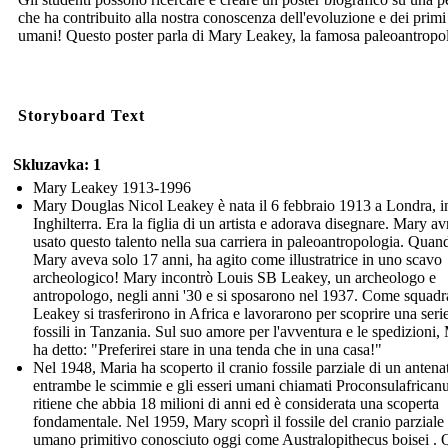
che ha contribuito alla nostra conoscenza dell'evoluzione e dei primi
umani! Questo poster parla di Mary Leakey, la famosa paleoantropo
Storyboard Text
Skluzavka: 1
Mary Leakey 1913-1996
Mary Douglas Nicol Leakey è nata il 6 febbraio 1913 a Londra, i
Inghilterra. Era la figlia di un artista e adorava disegnare. Mary a
usato questo talento nella sua carriera in paleoantropologia. Quan
Mary aveva solo 17 anni, ha agito come illustratrice in uno scavo
archeologico! Mary incontrò Louis SB Leakey, un archeologo e
antropologo, negli anni '30 e si sposarono nel 1937. Come squadra
Leakey si trasferirono in Africa e lavorarono per scoprire una serie
fossili in Tanzania. Sul suo amore per l'avventura e le spedizioni,
ha detto: "Preferirei stare in una tenda che in una casa!"
Nel 1948, Maria ha scoperto il cranio fossile parziale di un antena
entrambe le scimmie e gli esseri umani chiamati Proconsulafricanu
ritiene che abbia 18 milioni di anni ed è considerata una scoperta
fondamentale. Nel 1959, Mary scoprì il fossile del cranio parziale
umano primitivo conosciuto oggi come Australopithecus boisei . 