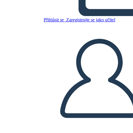
Umani
Přihlásit se
Zaregistrujte se jako učitel
Zkopírujte tento scénář
VYTVOŘIT STORYBOARD
PŘEHRÁT PREZENTACI
PŘEČTI MI