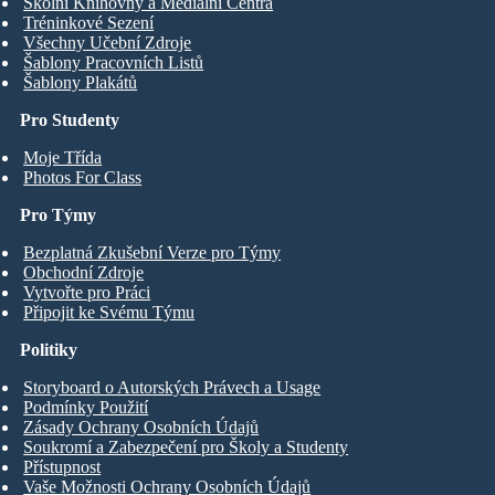
Školní Knihovny a Mediální Centra
Tréninkové Sezení
Všechny Učební Zdroje
Šablony Pracovních Listů
Šablony Plakátů
Pro Studenty
Moje Třída
Photos For Class
Pro Týmy
Bezplatná Zkušební Verze pro Týmy
Obchodní Zdroje
Vytvořte pro Práci
Připojit ke Svému Týmu
Politiky
Storyboard o Autorských Právech a Usage
Podmínky Použití
Zásady Ochrany Osobních Údajů
Soukromí a Zabezpečení pro Školy a Studenty
Přístupnost
Vaše Možnosti Ochrany Osobních Údajů