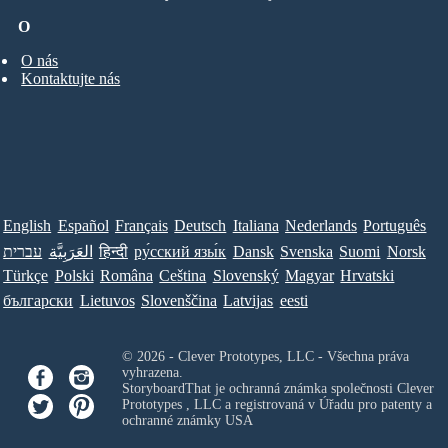
O
O nás
Kontaktujte nás
English
Español
Français
Deutsch
Italiana
Nederlands
Português
עברית
العَرَبِيَّة
हिन्दी
ру́сский язы́к
Dansk
Svenska
Suomi
Norsk
Türkçe
Polski
Româna
Ceština
Slovenský
Magyar
Hrvatski
български
Lietuvos
Slovenščina
Latvijas
eesti
© 2026 - Clever Prototypes, LLC - Všechna práva
vyhrazena.
StoryboardThat je ochranná známka společnosti
Clever
Prototypes , LLC
a registrovaná v Úřadu pro patenty a
ochranné známky USA