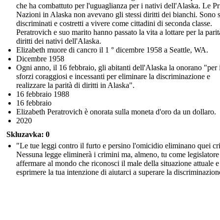
che ha combattuto per l'uguaglianza per i nativi dell'Alaska. Le P
Nazioni in Alaska non avevano gli stessi diritti dei bianchi. Sono s
discriminati e costretti a vivere come cittadini di seconda classe.
Peratrovich e suo marito hanno passato la vita a lottare per la parit
diritti dei nativi dell'Alaska.
Elizabeth muore di cancro il 1 ° dicembre 1958 a Seattle, WA.
Dicembre 1958
Ogni anno, il 16 febbraio, gli abitanti dell'Alaska la onorano "per 
sforzi coraggiosi e incessanti per eliminare la discriminazione e
realizzare la parità di diritti in Alaska".
16 febbraio 1988
16 febbraio
Elizabeth Peratrovich è onorata sulla moneta d'oro da un dollaro.
2020
Skluzavka: 0
"Le tue leggi contro il furto e persino l'omicidio eliminano quei cr
Nessuna legge eliminerà i crimini ma, almeno, tu come legislatore
affermare al mondo che riconosci il male della situazione attuale e
esprimere la tua intenzione di aiutarci a superare la discriminazion