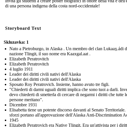
Invita gli studenti a creare poster biografici in onore della vita e dell'
di una persona indigena della costa nord-occidentale!
Storyboard Text
Skluzavka: 1
Nato a Pietroburgo, in Alaska . Un membro del clan Lukaax̱.ádi d
nazione Tlingit, il suo nome era Kaaxgal.aat .
Elizabeth Peratrovitch
Elizabeth Peratrovitch
4 luglio 1911
Leader dei diritti civili nativi dell'Alaska
Leader dei diritti civili nativi dell'Alaska
Sposato Roy Peratrovich. Insieme, hanno avuto tre figli.
"Chiederti di darmi uguali diritti implica che sono tuoi a darli. Inv
devo chiederti di smetterla di cercare di negarmi i diritti che tutte l
persone meritano".
Dicembre 1931
Elisabetta tiene un potente discorso davanti al Senato Territoriale. 
sforzi portano all'approvazione dell'Alaska Anti-Discrimination Ac
1945
Elizabeth Peratrovich era Native Tlingit. Era un'attivista per i diritti