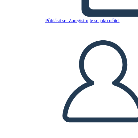
Peratrovitch
Přihlásit se
Zaregistrujte se jako učitel
Zkopírujte tento scénář
VYTVOŘIT STORYBOARD
PŘEHRÁT PREZENTACI
PŘEČTI MI