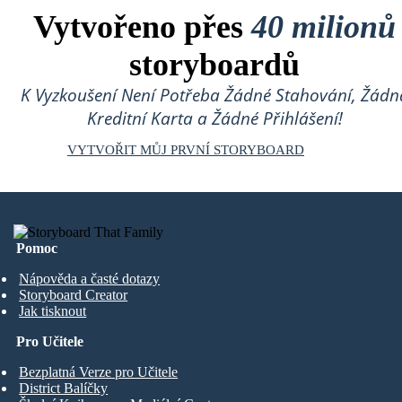
Vytvořeno přes
40 milionů
storyboardů
K Vyzkoušení Není Potřeba Žádné Stahování, Žádn
Kreditní Karta a Žádné Přihlášení!
VYTVOŘIT MŮJ PRVNÍ STORYBOARD
Pomoc
Nápověda a časté dotazy
Storyboard Creator
Jak tisknout
Pro Učitele
Bezplatná Verze pro Učitele
District Balíčky