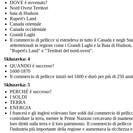
DOVE è avvenuto?
Nord Ovest Territori
baia di Hudson
Rupert's Land
Canada orientale
Canada occidentale
Grandi Laghi
Il commercio di pellicce si estendeva in tutto il Canada e negli Stat
settentrionali in regioni come i Grandi Laghi e la Baia di Hudson,
"Rupert's Land" e "Territori del nord-ovest".
Skluzavka: 4
QUANDO è successo?
1600-1870
Il commercio di pellicce iniziò nel 1600 e durò per più di 250 anni
Skluzavka: 5
PERCHÉ è successo?
I SOLDI
TERRA
ENERGIA
I francesi e gli inglesi volevano fare soldi dal commercio di pellic
controllare la terra, mentre le Prime Nazioni cercavano di mantene
loro diritti sulla terra e il loro patrimonio. Il commercio di pellicce
l'industria più importante della regione e aumentava la ricchezza e 