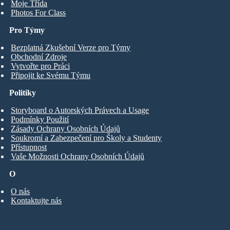
Moje Třída
Photos For Class
Pro Týmy
Bezplatná Zkušební Verze pro Týmy
Obchodní Zdroje
Vytvořte pro Práci
Připojit ke Svému Týmu
Politiky
Storyboard o Autorských Právech a Usage
Podmínky Použití
Zásady Ochrany Osobních Údajů
Soukromí a Zabezpečení pro Školy a Studenty
Přístupnost
Vaše Možnosti Ochrany Osobních Údajů
O
O nás
Kontaktujte nás