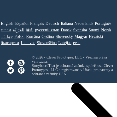
English
Español
Français
Deutsch
Italiana
Nederlands
Português
עברית
العَرَبِيَّة
हिन्दी
ру́сский язы́к
Dansk
Svenska
Suomi
Norsk
Türkçe
Polski
Româna
Ceština
Slovenský
Magyar
Hrvatski
български
Lietuvos
Slovenščina
Latvijas
eesti
© 2026 - Clever Prototypes, LLC - Všechna práva
vyhrazena.
StoryboardThat je ochranná známka společnosti
Clever
Prototypes , LLC
a registrovaná v Úřadu pro patenty a
ochranné známky USA