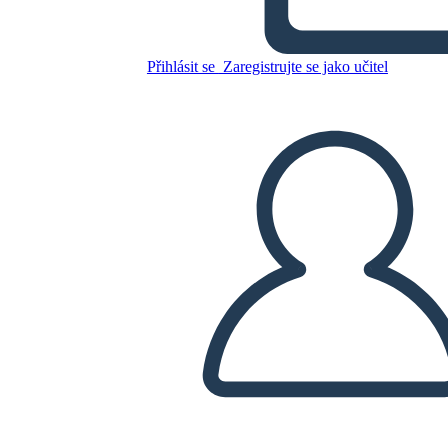
Esempio di Commercio di
Pellicce in Canada
Přihlásit se
Zaregistrujte se jako učitel
Zkopírujte tento scénář
VYTVOŘIT STORYBOARD
PŘEHRÁT PREZENTACI
PŘEČTI MI