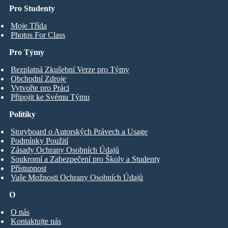
Pro Studenty
Moje Třída
Photos For Class
Pro Týmy
Bezplatná Zkušební Verze pro Týmy
Obchodní Zdroje
Vytvořte pro Práci
Připojit ke Svému Týmu
Politiky
Storyboard o Autorských Právech a Usage
Podmínky Použití
Zásady Ochrany Osobních Údajů
Soukromí a Zabezpečení pro Školy a Studenty
Přístupnost
Vaše Možnosti Ochrany Osobních Údajů
O
O nás
Kontaktujte nás