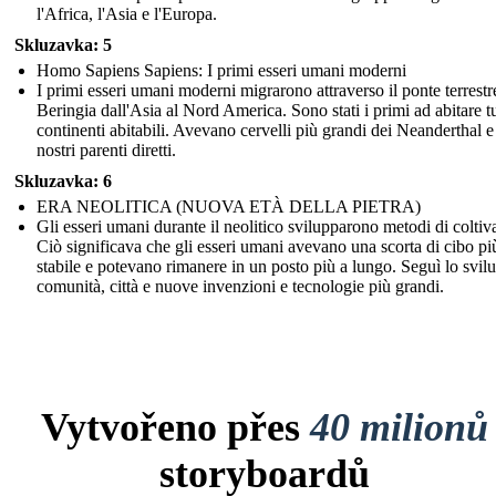
l'Africa, l'Asia e l'Europa.
Skluzavka: 5
Homo Sapiens Sapiens: I primi esseri umani moderni
I primi esseri umani moderni migrarono attraverso il ponte terrestr
Beringia dall'Asia al Nord America. Sono stati i primi ad abitare tut
continenti abitabili. Avevano cervelli più grandi dei Neanderthal 
nostri parenti diretti.
Skluzavka: 6
ERA NEOLITICA (NUOVA ETÀ DELLA PIETRA)
Gli esseri umani durante il neolitico svilupparono metodi di coltiv
Ciò significava che gli esseri umani avevano una scorta di cibo pi
stabile e potevano rimanere in un posto più a lungo. Seguì lo svil
comunità, città e nuove invenzioni e tecnologie più grandi.
Vytvořeno přes
40 milionů
storyboardů