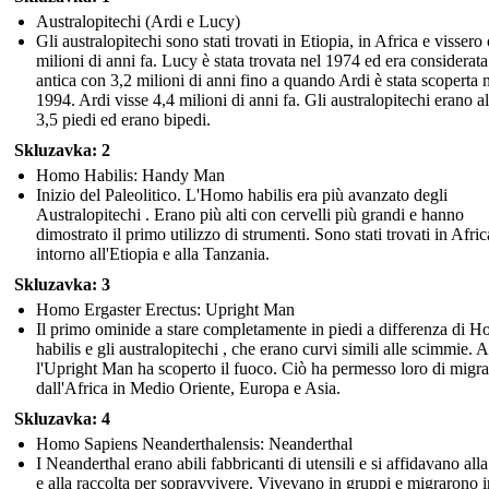
Australopitechi (Ardi e Lucy)
Gli australopitechi sono stati trovati in Etiopia, in Africa e vissero 
milioni di anni fa. Lucy è stata trovata nel 1974 ed era considerata
antica con 3,2 milioni di anni fino a quando Ardi è stata scoperta 
1994. Ardi visse 4,4 milioni di anni fa. Gli australopitechi erano al
3,5 piedi ed erano bipedi.
Skluzavka: 2
Homo Habilis: Handy Man
Inizio del Paleolitico. L'Homo habilis era più avanzato degli
Australopitechi . Erano più alti con cervelli più grandi e hanno
dimostrato il primo utilizzo di strumenti. Sono stati trovati in Afric
intorno all'Etiopia e alla Tanzania.
Skluzavka: 3
Homo Ergaster Erectus: Upright Man
Il primo ominide a stare completamente in piedi a differenza di 
habilis e gli australopitechi , che erano curvi simili alle scimmie. 
l'Upright Man ha scoperto il fuoco. Ciò ha permesso loro di migra
dall'Africa in Medio Oriente, Europa e Asia.
Skluzavka: 4
Homo Sapiens Neanderthalensis: Neanderthal
I Neanderthal erano abili fabbricanti di utensili e si affidavano all
e alla raccolta per sopravvivere. Vivevano in gruppi e migrarono in