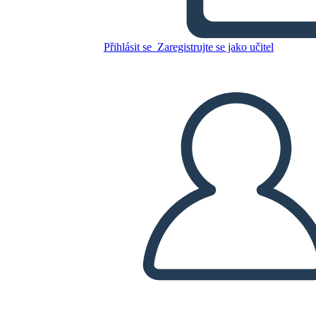
Umani
Přihlásit se
Zaregistrujte se jako učitel
Zkopírujte tento scénář
VYTVOŘIT STORYBOARD
PŘEHRÁT PREZENTACI
PŘEČTI MI