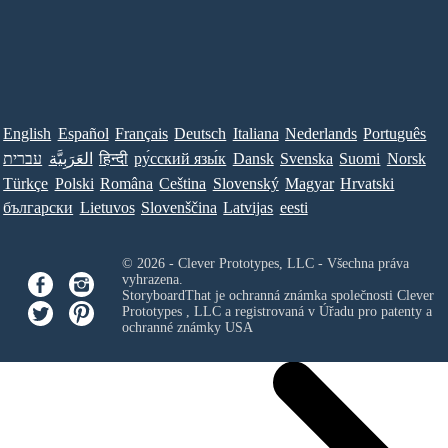
English
Español
Français
Deutsch
Italiana
Nederlands
Português
עברית
العَرَبِيَّة
हिन्दी
ру́сский язы́к
Dansk
Svenska
Suomi
Norsk
Türkçe
Polski
Româna
Ceština
Slovenský
Magyar
Hrvatski
български
Lietuvos
Slovenščina
Latvijas
eesti
© 2026 - Clever Prototypes, LLC - Všechna práva
vyhrazena.
StoryboardThat je ochranná známka společnosti
Clever
Prototypes , LLC
a registrovaná v Úřadu pro patenty a
ochranné známky USA