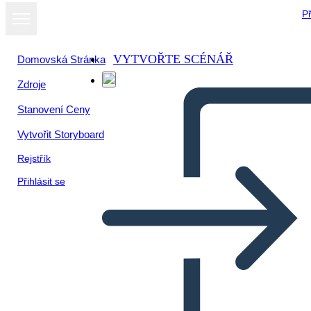
Př
VYTVOŘTE SCÉNÁŘ
Domovská Stránka
Zdroje
Stanovení Ceny
Vytvořit Storyboard
Rejstřík
Přihlásit se