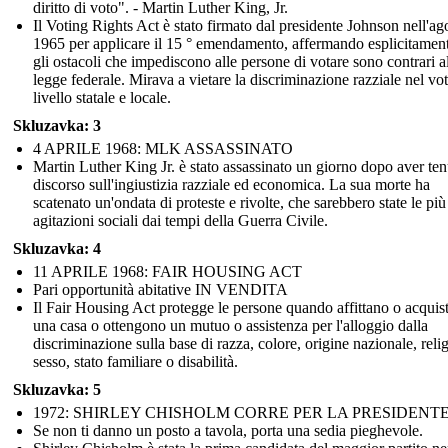
diritto di voto". - Martin Luther King, Jr.
Il Voting Rights Act è stato firmato dal presidente Johnson nell'ag
1965 per applicare il 15 ° emendamento, affermando esplicitamen
gli ostacoli che impediscono alle persone di votare sono contrari a
legge federale. Mirava a vietare la discriminazione razziale nel vo
livello statale e locale.
Skluzavka: 3
4 APRILE 1968: MLK ASSASSINATO
Martin Luther King Jr. è stato assassinato un giorno dopo aver te
discorso sull'ingiustizia razziale ed economica. La sua morte ha
scatenato un'ondata di proteste e rivolte, che sarebbero state le più
agitazioni sociali dai tempi della Guerra Civile.
Skluzavka: 4
11 APRILE 1968: FAIR HOUSING ACT
Pari opportunità abitative IN VENDITA
Il Fair Housing Act protegge le persone quando affittano o acquis
una casa o ottengono un mutuo o assistenza per l'alloggio dalla
discriminazione sulla base di razza, colore, origine nazionale, reli
sesso, stato familiare o disabilità.
Skluzavka: 5
1972: SHIRLEY CHISHOLM CORRE PER LA PRESIDENT
Se non ti danno un posto a tavola, porta una sedia pieghevole.