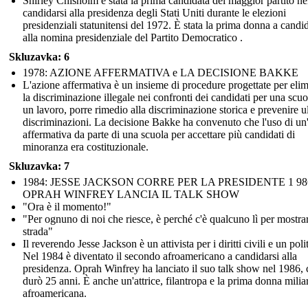
Shirley Chisholm è stata la prima candidata del maggior partito ne
candidarsi alla presidenza degli Stati Uniti durante le elezioni
presidenziali statunitensi del 1972. È stata la prima donna a candid
alla nomina presidenziale del Partito Democratico .
Skluzavka: 6
1978: AZIONE AFFERMATIVA e LA DECISIONE BAKKE
L'azione affermativa è un insieme di procedure progettate per eli
la discriminazione illegale nei confronti dei candidati per una scuo
un lavoro, porre rimedio alla discriminazione storica e prevenire ul
discriminazioni. La decisione Bakke ha convenuto che l'uso di un
affermativa da parte di una scuola per accettare più candidati di
minoranza era costituzionale.
Skluzavka: 7
1984: JESSE JACKSON CORRE PER LA PRESIDENTE 1 98
OPRAH WINFREY LANCIA IL TALK SHOW
"Ora è il momento!"
"Per ognuno di noi che riesce, è perché c'è qualcuno lì per mostrar
strada"
Il reverendo Jesse Jackson è un attivista per i diritti civili e un poli
Nel 1984 è diventato il secondo afroamericano a candidarsi alla
presidenza. Oprah Winfrey ha lanciato il suo talk show nel 1986, 
durò 25 anni. È anche un'attrice, filantropa e la prima donna milia
afroamericana.