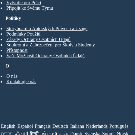
Vytvořte pro Práci
Připojit ke Svému Týmu
Politiky
Storyboard o Autorských Právech a Usage
Podmínky Použití
Zásady Ochrany Osobních Údajů
Soukromí a Zabezpečení pro Školy a Studenty
Přístupnost
Vaše Možnosti Ochrany Osobních Údajů
O
O nás
Kontaktujte nás
English
Español
Français
Deutsch
Italiana
Nederlands
Português
עברית
العَرَبِيَّة
हिन्दी
ру́сский язы́к
Dansk
Svenska
Suomi
Norsk