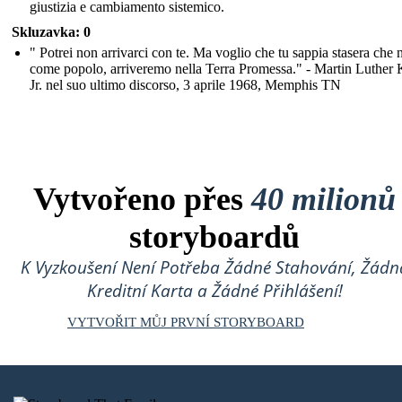
giustizia e cambiamento sistemico.
Skluzavka: 0
" Potrei non arrivarci con te. Ma voglio che tu sappia stasera che n
come popolo, arriveremo nella Terra Promessa." - Martin Luther 
Jr. nel suo ultimo discorso, 3 aprile 1968, Memphis TN
Vytvořeno přes
40 milionů
storyboardů
K Vyzkoušení Není Potřeba Žádné Stahování, Žádn
Kreditní Karta a Žádné Přihlášení!
VYTVOŘIT MŮJ PRVNÍ STORYBOARD