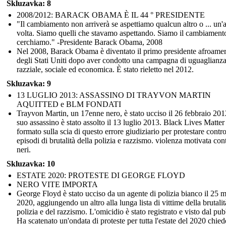
Skluzavka: 8
2008/2012: BARACK OBAMA È IL 44 ° PRESIDENTE
"Il cambiamento non arriverà se aspettiamo qualcun altro o ... un'a
volta. Siamo quelli che stavamo aspettando. Siamo il cambiament
cerchiamo." -Presidente Barack Obama, 2008
Nel 2008, Barack Obama è diventato il primo presidente afroame
degli Stati Uniti dopo aver condotto una campagna di uguaglianz
razziale, sociale ed economica. È stato rieletto nel 2012.
Skluzavka: 9
13 LUGLIO 2013: ASSASSINO DI TRAYVON MARTIN
AQUITTED e BLM FONDATI
Trayvon Martin, un 17enne nero, è stato ucciso il 26 febbraio 2012
suo assassino è stato assolto il 13 luglio 2013. Black Lives Matter 
formato sulla scia di questo errore giudiziario per protestare contro
episodi di brutalità della polizia e razzismo. violenza motivata cont
neri.
Skluzavka: 10
ESTATE 2020: PROTESTE DI GEORGE FLOYD
NERO VITE IMPORTA
George Floyd è stato ucciso da un agente di polizia bianco il 25 
2020, aggiungendo un altro alla lunga lista di vittime della brutalit
polizia e del razzismo. L'omicidio è stato registrato e visto dal pub
Ha scatenato un'ondata di proteste per tutta l'estate del 2020 chie