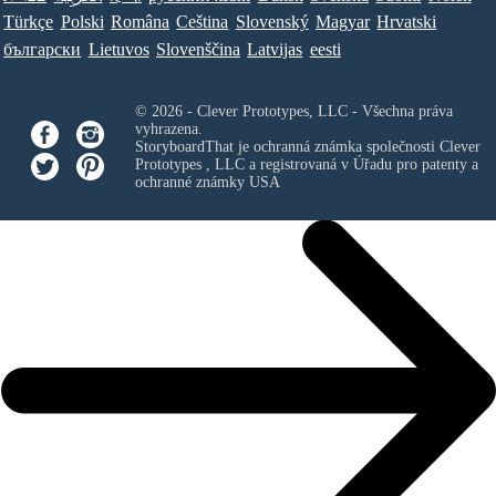
Türkçe
Polski
Româna
Ceština
Slovenský
Magyar
Hrvatski
български
Lietuvos
Slovenščina
Latvijas
eesti
© 2026 - Clever Prototypes, LLC - Všechna práva
vyhrazena.
StoryboardThat je ochranná známka společnosti
Clever
Prototypes , LLC
a registrovaná v Úřadu pro patenty a
ochranné známky USA