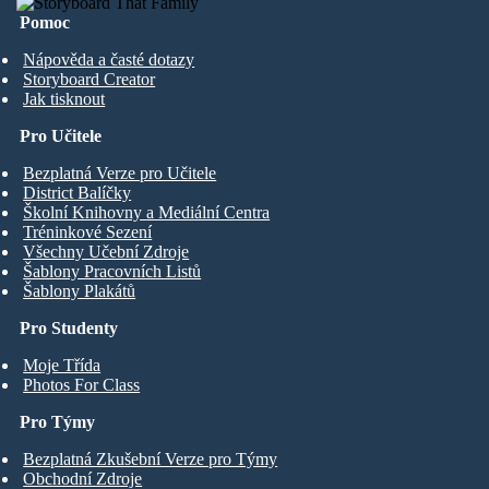
Pomoc
Nápověda a časté dotazy
Storyboard Creator
Jak tisknout
Pro Učitele
Bezplatná Verze pro Učitele
District Balíčky
Školní Knihovny a Mediální Centra
Tréninkové Sezení
Všechny Učební Zdroje
Šablony Pracovních Listů
Šablony Plakátů
Pro Studenty
Moje Třída
Photos For Class
Pro Týmy
Bezplatná Zkušební Verze pro Týmy
Obchodní Zdroje