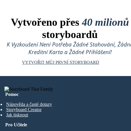
Vytvořeno přes
40 milionů
storyboardů
K Vyzkoušení Není Potřeba Žádné Stahování, Žádn
Kreditní Karta a Žádné Přihlášení!
VYTVOŘIT MŮJ PRVNÍ STORYBOARD
Pomoc
Nápověda a časté dotazy
Storyboard Creator
Jak tisknout
Pro Učitele