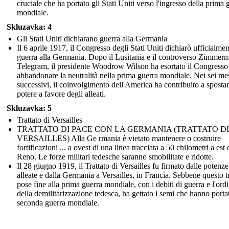
cruciale che ha portato gli Stati Uniti verso l'ingresso della prima 
mondiale.
Skluzavka: 4
Gli Stati Uniti dichiarano guerra alla Germania
Il 6 aprile 1917, il Congresso degli Stati Uniti dichiarò ufficialmen
guerra alla Germania. Dopo il Lusitania e il controverso Zimmer
Telegram, il presidente Woodrow Wilson ha esortato il Congresso
abbandonare la neutralità nella prima guerra mondiale. Nei sei me
successivi, il coinvolgimento dell'America ha contribuito a spostar
potere a favore degli alleati.
Skluzavka: 5
Trattato di Versailles
TRATTATO DI PACE CON LA GERMANIA (TRATTATO DI
VERSAILLES) Alla Ge rmania è vietato mantenere o costruire
fortificazioni ... a ovest di una linea tracciata a 50 chilometri a est 
Reno. Le forze militari tedesche saranno smobilitate e ridotte.
Il 28 giugno 1919, il Trattato di Versailles fu firmato dalle potenze
alleate e dalla Germania a Versailles, in Francia. Sebbene questo tr
pose fine alla prima guerra mondiale, con i debiti di guerra e l'ord
della demilitarizzazione tedesca, ha gettato i semi che hanno portat
seconda guerra mondiale.