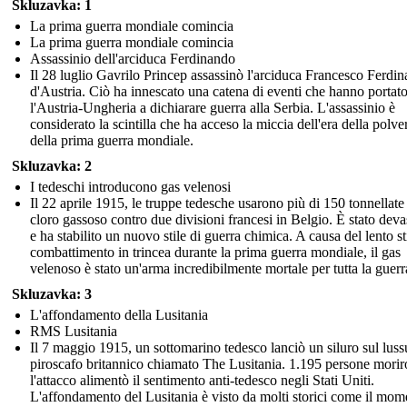
Skluzavka: 1
La prima guerra mondiale comincia
La prima guerra mondiale comincia
Assassinio dell'arciduca Ferdinando
Il 28 luglio Gavrilo Princep assassinò l'arciduca Francesco Ferdi
d'Austria. Ciò ha innescato una catena di eventi che hanno portat
l'Austria-Ungheria a dichiarare guerra alla Serbia. L'assassinio è
considerato la scintilla che ha acceso la miccia dell'era della polve
della prima guerra mondiale.
Skluzavka: 2
I tedeschi introducono gas velenosi
Il 22 aprile 1915, le truppe tedesche usarono più di 150 tonnellate
cloro gassoso contro due divisioni francesi in Belgio. È stato deva
e ha stabilito un nuovo stile di guerra chimica. A causa del lento st
combattimento in trincea durante la prima guerra mondiale, il gas
velenoso è stato un'arma incredibilmente mortale per tutta la guerr
Skluzavka: 3
L'affondamento della Lusitania
RMS Lusitania
Il 7 maggio 1915, un sottomarino tedesco lanciò un siluro sul lus
piroscafo britannico chiamato The Lusitania. 1.195 persone morir
l'attacco alimentò il sentimento anti-tedesco negli Stati Uniti.
L'affondamento del Lusitania è visto da molti storici come il mom