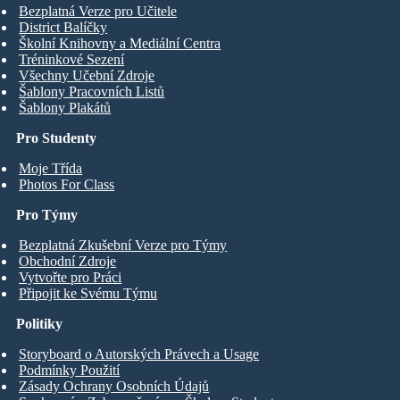
Bezplatná Verze pro Učitele
District Balíčky
Školní Knihovny a Mediální Centra
Tréninkové Sezení
Všechny Učební Zdroje
Šablony Pracovních Listů
Šablony Plakátů
Pro Studenty
Moje Třída
Photos For Class
Pro Týmy
Bezplatná Zkušební Verze pro Týmy
Obchodní Zdroje
Vytvořte pro Práci
Připojit ke Svému Týmu
Politiky
Storyboard o Autorských Právech a Usage
Podmínky Použití
Zásady Ochrany Osobních Údajů