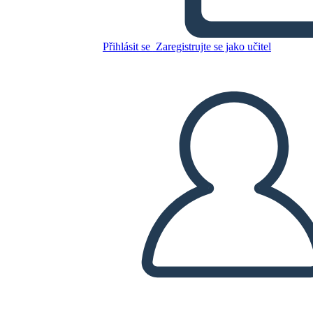
Guerra Mondiale
Přihlásit se
Zaregistrujte se jako učitel
Zkopírujte tento scénář
VYTVOŘIT STORYBOARD
PŘEHRÁT PREZENTACI
PŘEČTI MI