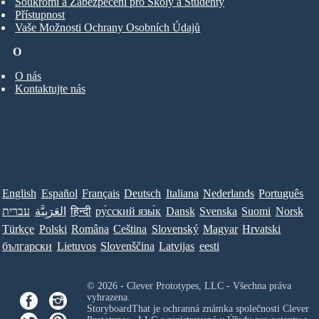
Soukromí a Zabezpečení pro Školy a Studenty
Přístupnost
Vaše Možnosti Ochrany Osobních Údajů
O
O nás
Kontaktujte nás
English
Español
Français
Deutsch
Italiana
Nederlands
Português
עברית
العَرَبِيَّة
हिन्दी
ру́сский язы́к
Dansk
Svenska
Suomi
Norsk
Türkçe
Polski
Româna
Ceština
Slovenský
Magyar
Hrvatski
български
Lietuvos
Slovenščina
Latvijas
eesti
© 2026 - Clever Prototypes, LLC - Všechna práva
vyhrazena.
StoryboardThat je ochranná známka společnosti
Clever