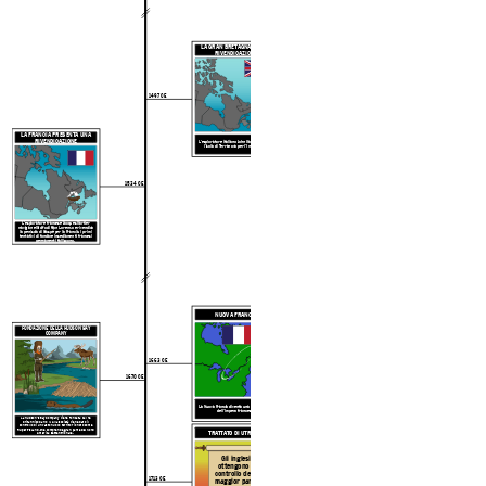
LA GRAN BRETAGNA FA UNA
RIVENDICAZIONE
1497 CE
783
LA FRANCIA PRESENTA UNA
RIVENDICAZIONE
L'esploratore italiano John Cabot rivendica
l'isola di Terranova per l'Inghilterra.
1534 CE
783
L'esploratore francese Jacques
Cartier
naviga nel Golfo di San Lorenzo e rivendica
la penisola di Gaspé per la Francia. I primi
tentativi di fondare insediamenti francesi
permanenti falliscono.
Canada: dalla preisto
NUOVA FRANCIA
FONDAZIONE DELLA HUDSON BAY
COMPANY
LE PRIME PERSONE MIGRANO
1663 CE
Canada: dalla preisto
1670 CE
La Nuova Francia diventa una colonia reale
dell'Impero francese.
La Hudson's Bay Company viene fondata dal re
britannico Carlo II. Alla società viene dato il
controllo di un vasto nuovo territorio noto come
Rupert's Land, che comprende gran parte del Nord
TRATTATO DI UTRECHT
LE PRIME PERSONE MIGRANO
America settentrionale.
Canada: dalla preisto
Gli inglesi
ottengono il
controllo della
1713 CE
maggior parte