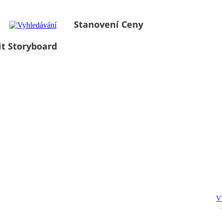
Stanovení Ceny
it Storyboard
V