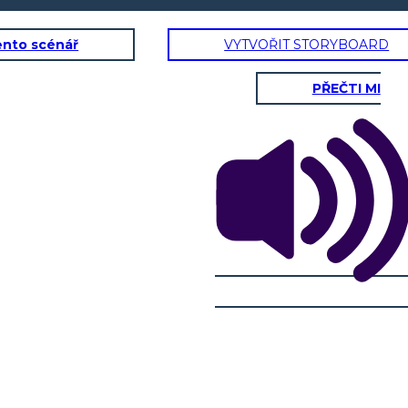
ento scénář
VYTVOŘIT STORYBOARD
PŘEČTI MI