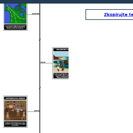
LE PRIME PERSONE MIGRANO
Zkopírujte t
10,000 BCE
I primi discendenti degli aborigeni canadesi
attraversano il ponte di terra di Bering
dall'Asia orientale al Nord America.
ESPLORATORI VICHINGI
900 CE
Si ritiene che gli esploratori vichinghi siano i
primi europei a visitare il Nord America e
stabilire l'insediamento di L'Anse aux
Meadows sull'isola
di
Terranova.
CONFEDERAZIONE IROQUOIS
1400 CE
Fondazione della Confederazione Irochese,
considerata il culmine della civiltà aborigena
"pre-contatto".