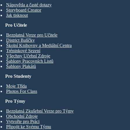
Nápověda a časté dotazy
Storyboard Creator
Jak tisknout
Pro Učitele
Bezplatná Verze pro Učitele
District Balíčky
Školní Knihovny a Mediální Centra
Tréninkové Sezení
Všechny Učební Zdroje
Šablony Pracovních Listů
Šablony Plakátů
Pro Studenty
Moje Třída
Photos For Class
Pro Týmy
Bezplatná Zkušební Verze pro Týmy
Obchodní Zdroje
Vytvořte pro Práci
Připojit ke Svému Týmu