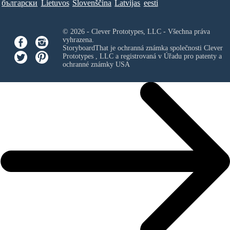
български
Lietuvos
Slovenščina
Latvijas
eesti
© 2026 - Clever Prototypes, LLC - Všechna práva
vyhrazena.
StoryboardThat je ochranná známka společnosti
Clever
Prototypes , LLC
a registrovaná v Úřadu pro patenty a
ochranné známky USA