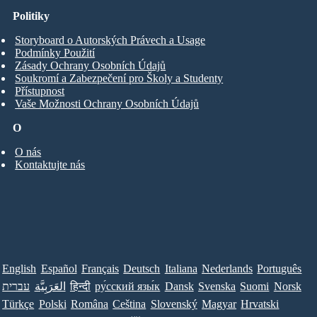
Politiky
Storyboard o Autorských Právech a Usage
Podmínky Použití
Zásady Ochrany Osobních Údajů
Soukromí a Zabezpečení pro Školy a Studenty
Přístupnost
Vaše Možnosti Ochrany Osobních Údajů
O
O nás
Kontaktujte nás
English
Español
Français
Deutsch
Italiana
Nederlands
Português
עברית
العَرَبِيَّة
हिन्दी
ру́сский язы́к
Dansk
Svenska
Suomi
Norsk
Türkçe
Polski
Româna
Ceština
Slovenský
Magyar
Hrvatski