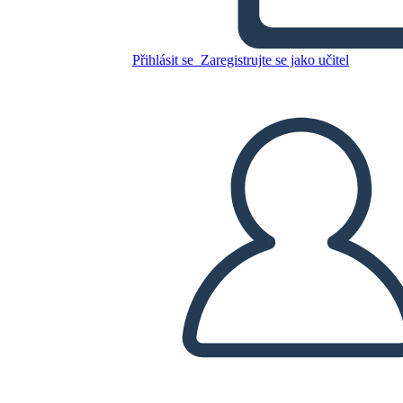
Přihlásit se
Zaregistrujte se jako učitel
Zkopírujte tento scénář
VYTVOŘIT STORYBOARD
PŘEHRÁT PREZENTACI
PŘEČTI MI