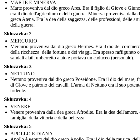
MARTE E MINERVA
Marte proveniva dal dio greco Ares. Era il figlio di Giove e Giun
era il dio dell'agricoltura e della guerra. Minerva proveniva dalla 
greca Atena. Era la dea della saggezza, delle professioni, delle arti
della guerra.
Skluzavka: 2
MERCURIO
Mercurio proveniva dal dio greco Hermes. Era il dio del commerc
della ricchezza, della fortuna e dei viaggi. Era spesso raffigurato 
sandali alati, unberretto alato e portava un caduceo (personale).
Skluzavka: 3
NETTUNO
Nettuno proveniva dal dio greco Poseidone. Era il dio del mare, fr
di Giove e patrono dei cavalli. L'arma di Nettuno era il suo potent
tridente.
Skluzavka: 4
VENERE
Venere proveniva dalla dea greca Afrodite. Era la dea dell'amore, 
famiglia, della vittoria e della bellezza.
Skluzavka: 5
APOLLO E DIANA
Apollo è venuto dal dio greco Apollo. Era il dio della musica, dell