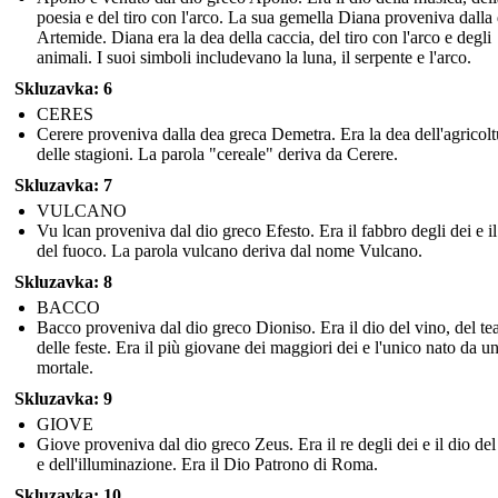
poesia e del tiro con l'arco. La sua gemella Diana proveniva dalla
Artemide. Diana era la dea della caccia, del tiro con l'arco e degli
animali. I suoi simboli includevano la luna, il serpente e l'arco.
Skluzavka: 6
CERES
Cerere proveniva dalla dea greca Demetra. Era la dea dell'agricolt
delle stagioni. La parola "cereale" deriva da Cerere.
Skluzavka: 7
VULCANO
Vu lcan proveniva dal dio greco Efesto. Era il fabbro degli dei e il
del fuoco. La parola vulcano deriva dal nome Vulcano.
Skluzavka: 8
BACCO
Bacco proveniva dal dio greco Dioniso. Era il dio del vino, del tea
delle feste. Era il più giovane dei maggiori dei e l'unico nato da u
mortale.
Skluzavka: 9
GIOVE
Giove proveniva dal dio greco Zeus. Era il re degli dei e il dio de
e dell'illuminazione. Era il Dio Patrono di Roma.
Skluzavka: 10