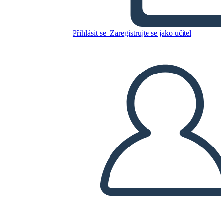
Zkopírujte tento scénář
Přihlásit se
Zaregistrujte se jako učitel
VYTVOŘIT STORYBOARD
PŘEHRÁT PREZENTACI
PŘEČTI MI