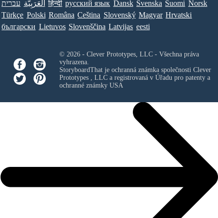
עברית
العَرَبِيَّة
हिन्दी
ру́сский язы́к
Dansk
Svenska
Suomi
Norsk
Türkçe
Polski
Româna
Ceština
Slovenský
Magyar
Hrvatski
български
Lietuvos
Slovenščina
Latvijas
eesti
© 2026 - Clever Prototypes, LLC - Všechna práva
vyhrazena.
StoryboardThat je ochranná známka společnosti
Clever
Prototypes , LLC
a registrovaná v Úřadu pro patenty a
ochranné známky USA