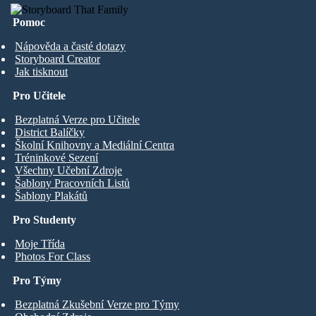
Pomoc
Nápověda a časté dotazy
Storyboard Creator
Jak tisknout
Pro Učitele
Bezplatná Verze pro Učitele
District Balíčky
Školní Knihovny a Mediální Centra
Tréninkové Sezení
Všechny Učební Zdroje
Šablony Pracovních Listů
Šablony Plakátů
Pro Studenty
Moje Třída
Photos For Class
Pro Týmy
Bezplatná Zkušební Verze pro Týmy