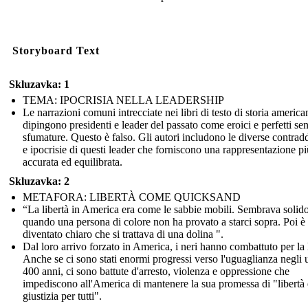
Storyboard Text
Skluzavka: 1
TEMA: IPOCRISIA NELLA LEADERSHIP
Le narrazioni comuni intrecciate nei libri di testo di storia america
dipingono presidenti e leader del passato come eroici e perfetti se
sfumature. Questo è falso. Gli autori includono le diverse contrad
e ipocrisie di questi leader che forniscono una rappresentazione pi
accurata ed equilibrata.
Skluzavka: 2
METAFORA: LIBERTÀ COME QUICKSAND
“La libertà in America era come le sabbie mobili. Sembrava solido
quando una persona di colore non ha provato a starci sopra. Poi è
diventato chiaro che si trattava di una dolina ".
Dal loro arrivo forzato in America, i neri hanno combattuto per la l
Anche se ci sono stati enormi progressi verso l'uguaglianza negli 
400 anni, ci sono battute d'arresto, violenza e oppressione che
impediscono all'America di mantenere la sua promessa di "libertà 
giustizia per tutti".