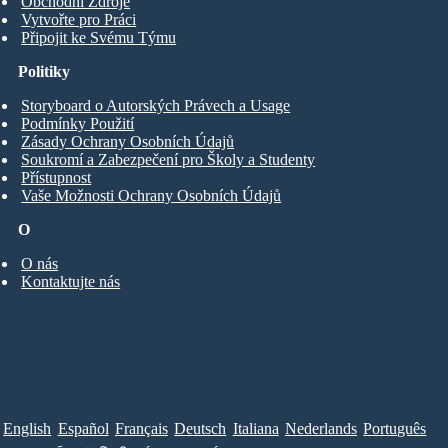
Obchodní Zdroje
Vytvořte pro Práci
Připojit ke Svému Týmu
Politiky
Storyboard o Autorských Právech a Usage
Podmínky Použití
Zásady Ochrany Osobních Údajů
Soukromí a Zabezpečení pro Školy a Studenty
Přístupnost
Vaše Možnosti Ochrany Osobních Údajů
O
O nás
Kontaktujte nás
English
Español
Français
Deutsch
Italiana
Nederlands
Português