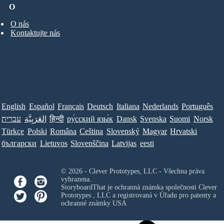
O
O nás
Kontaktujte nás
English
Español
Français
Deutsch
Italiana
Nederlands
Português
עברית
العَرَبِيَّة
हिन्दी
ру́сский язы́к
Dansk
Svenska
Suomi
Norsk
Türkçe
Polski
Româna
Ceština
Slovenský
Magyar
Hrvatski
български
Lietuvos
Slovenščina
Latvijas
eesti
© 2026 - Clever Prototypes, LLC - Všechna práva
vyhrazena.
StoryboardThat je ochranná známka společnosti
Clever
Prototypes , LLC
a registrovaná v Úřadu pro patenty a
ochranné známky USA