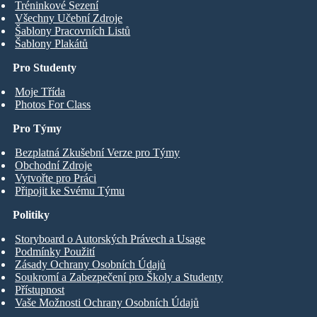
Tréninkové Sezení
Všechny Učební Zdroje
Šablony Pracovních Listů
Šablony Plakátů
Pro Studenty
Moje Třída
Photos For Class
Pro Týmy
Bezplatná Zkušební Verze pro Týmy
Obchodní Zdroje
Vytvořte pro Práci
Připojit ke Svému Týmu
Politiky
Storyboard o Autorských Právech a Usage
Podmínky Použití
Zásady Ochrany Osobních Údajů
Soukromí a Zabezpečení pro Školy a Studenty
Přístupnost
Vaše Možnosti Ochrany Osobních Údajů