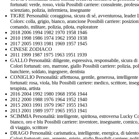
fortunati: verde, rosso, viola Possibili carriere: consulente, profess
scienziato, polizia, infermiera, insegnante
TIGRE Personalità: coraggiosa, sicura di sé, avventurosa, leader
Colors: colla, grigio, bianco, arancione Possibili carriere: posizion
comando, militare, polizia, pilota, esploratore
2018 2006 1994 1982 1970 1958 1946
2010 1998 1986 1974 1962 1950 1938
2017 2005 1993 1981 1969 1957 1945
CINESE ZODIACO
2011 1999 1987 1975 1963 1951 1939
GALLO Personalità: diligente, espressiva, responsabile, sicura di 
Colori fortunati: oro, marrone, giallo Possibili carriere: polizia, pol
banchiere, soldato, ingegnere, dentista
CONIGLIO Personalità: affettuosa, gentile, generosa, intelligente
fortunati: rosa, viola, blu Possibili carriere: medico, scrittore, inse
terapista, artista
2016 2004 1992 1980 1968 1956 1944
2012 2000 1988 1976 1964 1952 1940
2015 2003 1991 1979 1967 1955 1943
2013 2001 1989 1977 1965 1953 1941
SCIMMIA Personalità: intelligente, spiritosa, estroversa Lucky Co
bianco, oro e blu Possibili carriere: inventore, insegnante, comico
di viaggio, scrittore
DRAGO Personalità: carismatica, intelligente, energica, di talento
Colori fortunati: oro, argento, grigio, giallo Possibili carriere: polit