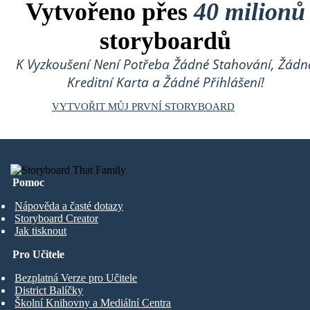
Vytvořeno přes
40 milionů
storyboardů
K Vyzkoušení Není Potřeba Žádné Stahování, Žádn
Kreditní Karta a Žádné Přihlášení!
VYTVOŘIT MŮJ PRVNÍ STORYBOARD
Pomoc
Nápověda a časté dotazy
Storyboard Creator
Jak tisknout
Pro Učitele
Bezplatná Verze pro Učitele
District Balíčky
Školní Knihovny a Mediální Centra