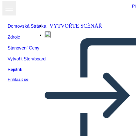
Př
VYTVOŘTE SCÉNÁŘ
Domovská Stránka
Zdroje
Stanovení Ceny
Vytvořit Storyboard
Rejstřík
Přihlásit se