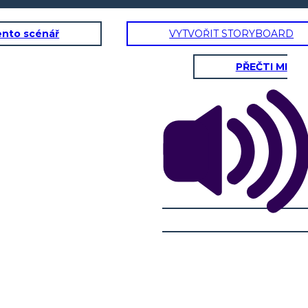
ento scénář
VYTVOŘIT STORYBOARD
PŘEČTI MI
ON
RE GEORGE III
TENSIO
Proclamazione del
1763
Nessun insediamento
a ovest!