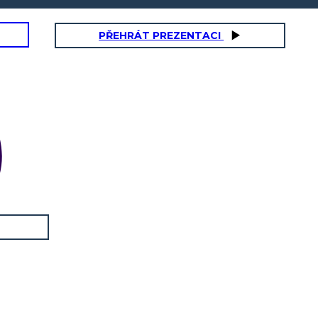
PŘEHRÁT PREZENTACI
NI SULLE TASSE
1764 Sugar Act!
1765 Stamp Act!
1765 Quartering Act!
1773 Tea Act!