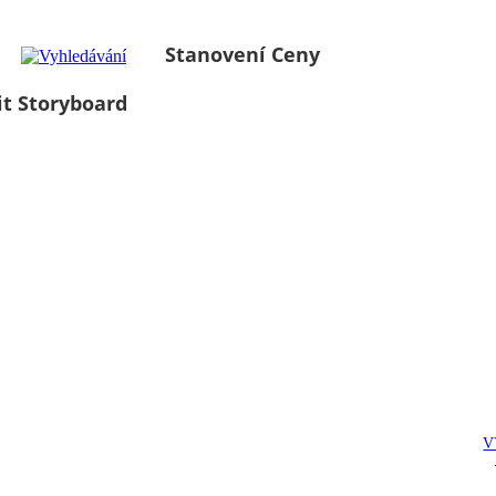
Stanovení Ceny
it Storyboard
V