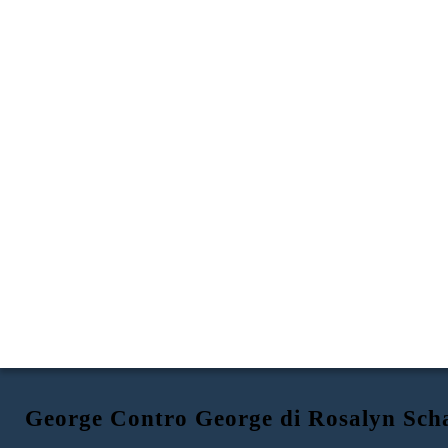
George Contro George di Rosalyn Sch
GEORGE contro GEORGE
GEORGE WASHINGTON
RE GEORGE III
TENSIONI SULLE TASSE
Proclamazione del 1763